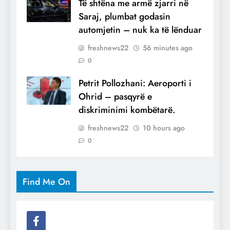
Të shtëna me armë zjarri në
Saraj, plumbat godasin
automjetin – nuk ka të lënduar
freshnews22
56 minutes ago
0
Petrit Pollozhani: Aeroporti i
Ohrid – pasqyrë e
diskriminimi kombëtarë.
freshnews22
10 hours ago
0
Find Me On