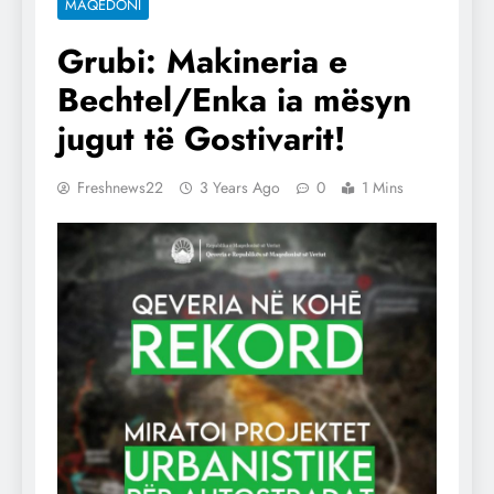
MAQEDONI
Grubi: Makineria e
Bechtel/Enka ia mësyn
jugut të Gostivarit!
Freshnews22
3 Years Ago
0
1 Mins