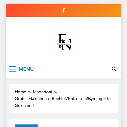
Skip
to
content
Freshnews22
Best News Website in North
MENU
Macedonia
Home
Maqedoni
Grubi: Makineria e Bechtel/Enka ia mësyn jugut të
Gostivarit!