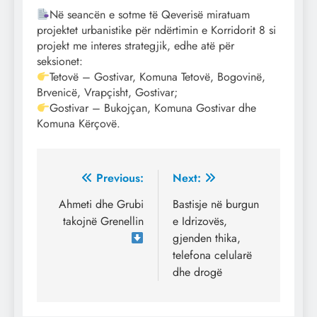
Në seancën e sotme të Qeverisë miratuam
projektet urbanistike për ndërtimin e Korridorit 8 si
projekt me interes strategjik, edhe atë për
seksionet:
Tetovë – Gostivar, Komuna Tetovë, Bogovinë,
Brvenicë, Vrapçisht, Gostivar;
Gostivar – Bukojçan, Komuna Gostivar dhe
Komuna Kërçovë.
Post
Previous:
Next:
navigation
Ahmeti dhe Grubi
Bastisje në burgun
takojnë Grenellin
e Idrizovës,
gjenden thika,
telefona celularë
dhe drogë