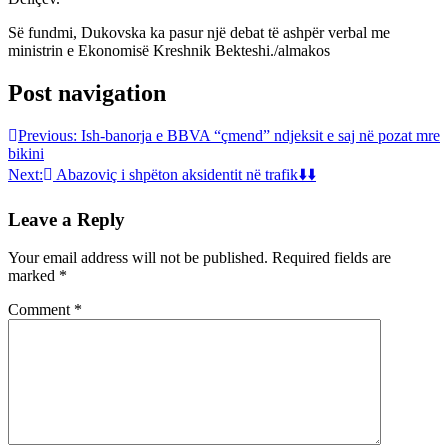
Së fundmi, Dukovska ka pasur një debat të ashpër verbal me
ministrin e Ekonomisë Kreshnik Bekteshi./almakos
Post navigation
Previous:
Ish-banorja e BBVA “çmend” ndjeksit e saj në pozat mre
bikini
Next:
Abazoviç i shpëton aksidentit në trafik⬇️⬇️
Leave a Reply
Your email address will not be published.
Required fields are
marked
*
Comment
*