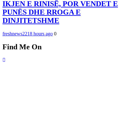
IKJEN E RINISË, POR VENDET E
PUNËS DHE RROGA E
DINJITETSHME
freshnews22
18 hours ago
0
Find Me On