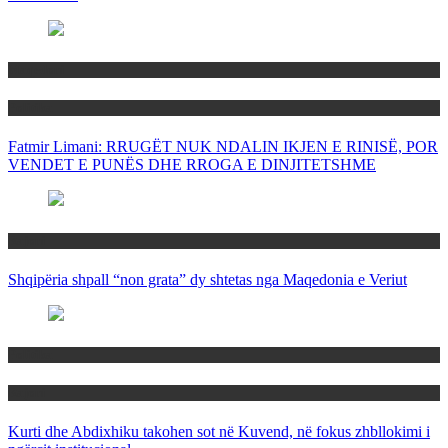
Maqedoni
Politika
Fatmir Limani: RRUGËT NUK NDALIN IKJEN E RINISË, POR
VENDET E PUNËS DHE RROGA E DINJITETSHME
Rajoni
Shqipëria shpall “non grata” dy shtetas nga Maqedonia e Veriut
Politika
Rajoni
Kurti dhe Abdixhiku takohen sot në Kuvend, në fokus zhbllokimi i