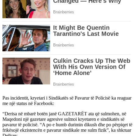
Pas incidentit, kryetari i Sindikatës së Pavarur të Policisë ka reaguar
me një status në Facebook:
“Derisa në mbarë botën janë GAZETARËT ata që sulmohen, në
Maqedoni një gazetare agresive sulmoi kryetaren e sindikatës së
pavarur të policisë. “A po e humb durimin dikush dhe po përpiqet të
frikësojë ekzistencën e pavarur sindikale me sulm fizik”, ka shkruar
Dellçev.