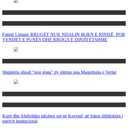
Maqedoni
Politika
Fatmir Limani: RRUGËT NUK NDALIN IKJEN E RINISË, POR
VENDET E PUNËS DHE RROGA E DINJITETSHME
Rajoni
Shqipëria shpall “non grata” dy shtetas nga Maqedonia e Veriut
Politika
Rajoni
Kurti dhe Abdixhiku takohen sot në Kuvend, në fokus zhbllokimi i
ngërçit institucional