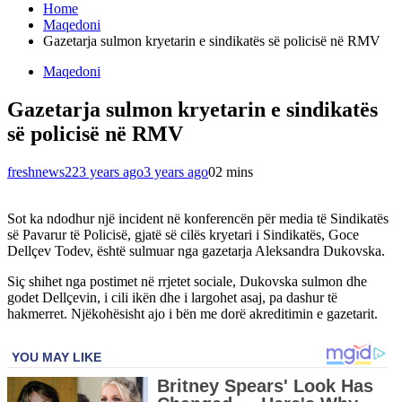
Home
Maqedoni
Gazetarja sulmon kryetarin e sindikatës së policisë në RMV
Maqedoni
Gazetarja sulmon kryetarin e sindikatës
së policisë në RMV
freshnews22
3 years ago
3 years ago
0
2 mins
Sot ka ndodhur një incident në konferencën për media të Sindikatës
së Pavarur të Policisë, gjatë së cilës kryetari i Sindikatës, Goce
Dellçev Todev, është sulmuar nga gazetarja Aleksandra Dukovska.
Siç shihet nga postimet në rrjetet sociale, Dukovska sulmon dhe
godet Dellçevin, i cili ikën dhe i largohet asaj, pa dashur të
hakmerret. Njëkohësisht ajo i bën me dorë akreditimin e gazetarit.