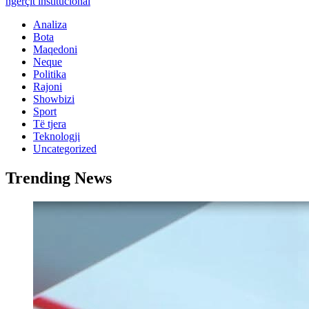
ngërçit institucional
Analiza
Bota
Maqedoni
Neque
Politika
Rajoni
Showbizi
Sport
Të tjera
Teknologji
Uncategorized
Trending News