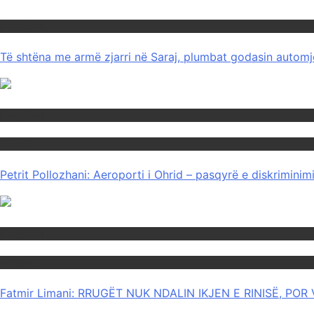
Maqedoni
Të shtëna me armë zjarri në Saraj, plumbat godasin automje
Maqedoni
Politika
Petrit Pollozhani: Aeroporti i Ohrid – pasqyrë e diskrimini
Maqedoni
Politika
Fatmir Limani: RRUGËT NUK NDALIN IKJEN E RINISË, P