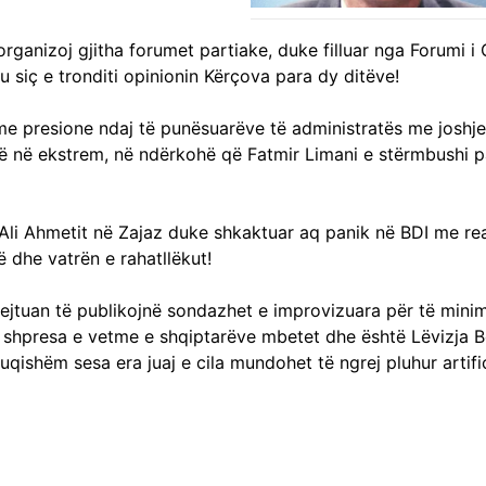
anizoj gjitha forumet partiake, duke filluar nga Forumi i
tu siç e tronditi opinionin Kërçova para dy ditëve!
e presione ndaj të punësuarëve të administratës me joshje t
të në ekstrem, në ndërkohë që Fatmir Limani e stërmbushi pa
 e Ali Ahmetit në Zajaz duke shkaktuar aq panik në BDI me r
ë dhe vatrën e rahatllëkut!
pejtuan të publikojnë sondazhet e improvizuara për të minim
si shpresa e vetme e shqiptarëve mbetet dhe është Lëvizja B
uqishëm sesa era juaj e cila mundohet të ngrej pluhur artif