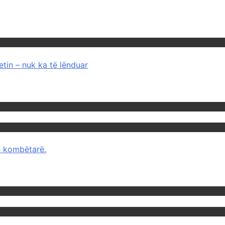
tin – nuk ka të lënduar
mi kombëtarë.