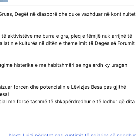
 Gruas, Degët në diasporë dhe duke vazhduar në kontinuitet
ë aktivistëve me burra e gra, pleq e fëmijë nuk arrijnë të
llatin e kulturës në ditën e themelimit të Degës së Forumit
eagime histerike e me habitshmëri se nga erdh ky uragan
izuar forcën dhe potencialin e Lëvizjes Besa pas gjithë
esa!
icial me forcë tashmë të shkapërdredhur e të lodhur që dita
Next:
Luizi përlotet pas kuptimit të ngjarjes së ndodhur