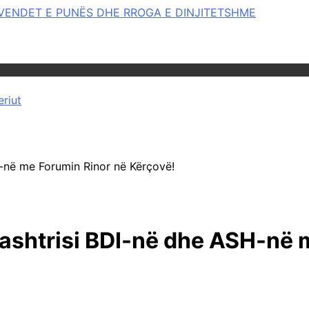
OR VENDET E PUNËS DHE RROGA E DINJITETSHME
eriut
-në me Forumin Rinor në Kërçovë!
ashtrisi BDI-në dhe ASH-në 