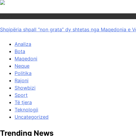
Rajoni
Shqipëria shpall “non grata” dy shtetas nga Maqedonia e V
Analiza
Bota
Maqedoni
Neque
Politika
Rajoni
Showbizi
Sport
Të tjera
Teknologji
Uncategorized
Trending News