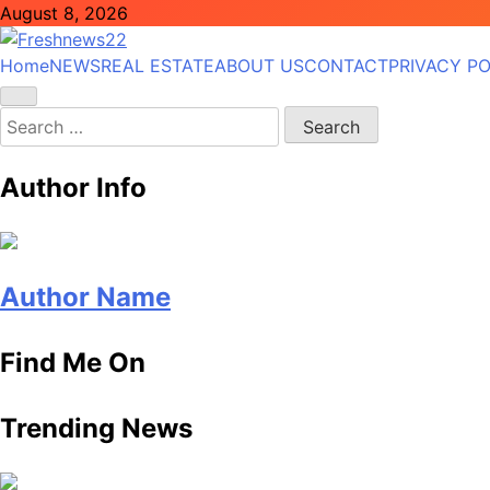
Skip
August 8, 2026
to
content
Home
NEWS
REAL ESTATE
ABOUT US
CONTACT
PRIVACY PO
Freshnews22
Best News Website in North Macedonia
Search
for:
Author Info
Author Name
Find Me On
Trending News