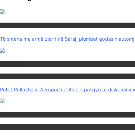
Maqedoni
Të shtëna me armë zjarri në Saraj, plumbat godasin automje
Maqedoni
Politika
Petrit Pollozhani: Aeroporti i Ohrid – pasqyrë e diskrimini
Maqedoni
Politika