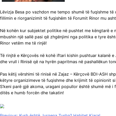
Lëvizja Besa po vazhdon me tempo shumë të fuqishme të org
fillimin e riorganizimit të fuqishëm të Forumit Rinor mu ash
Në kohën kur subjektet politike në pushtet me këngtarë e m
mbushin një sallë pasi që zhgënjimi nga politika e tyre ësh
Rinor vetëm me të rinjë!
Të rinjtë e Kërçovës në kohë iftari kishin pushtuar kalanë
dhe vrull i Rinisë që na hyrën papritmas në pashallëkun ton
Pas këtij vërshimi të rinisë në Zajaz – Kërçovë BDI-ASH sh
këtyre organizimeve të fuqishme dhe krijimit të opinionit 
S’keni parë gjë akoma, uragani popullor është shumë më i f
ditës e humb forcën dhe takatin!
Previous:
Kush është Jurgena Tusha? Habitet Kiara!