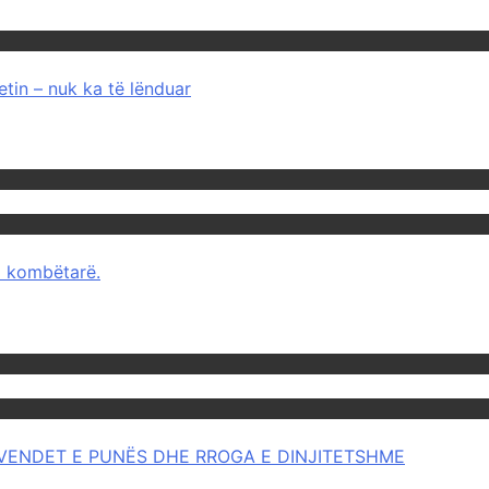
tin – nuk ka të lënduar
mi kombëtarë.
OR VENDET E PUNËS DHE RROGA E DINJITETSHME