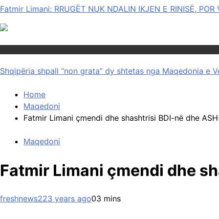
Fatmir Limani: RRUGËT NUK NDALIN IKJEN E RINISË, P
Rajoni
Shqipëria shpall “non grata” dy shtetas nga Maqedonia e V
Home
Maqedoni
Fatmir Limani çmendi dhe shashtrisi BDI-në dhe ASH
Maqedoni
Fatmir Limani çmendi dhe sh
freshnews22
3 years ago
0
3 mins