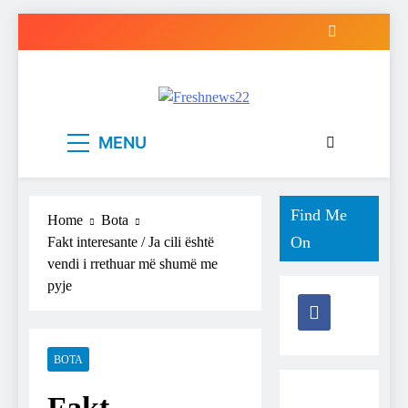
Skip
to
content
Freshnews22
Best News Website in North Macedonia
MENU
Find Me
Home
Bota
On
Fakt interesante / Ja cili është
vendi i rrethuar më shumë me
pyje
BOTA
Fakt