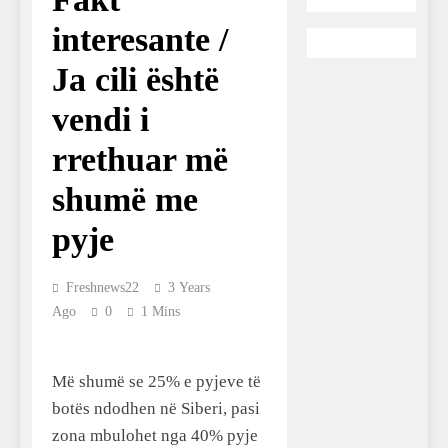
interesante /
Ja cili është
vendi i
rrethuar më
shumë me
pyje
Freshnews22
3 Years
Ago
0
1 Mins
Më shumë se 25% e pyjeve të
botës ndodhen në Siberi, pasi
zona mbulohet nga 40% pyje