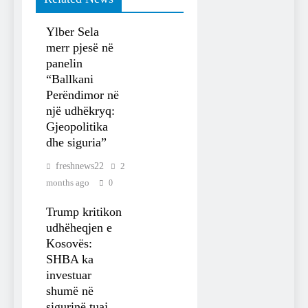
Ylber Sela
merr pjesë në
panelin
“Ballkani
Perëndimor në
një udhëkryq:
Gjeopolitika
dhe siguria”
freshnews22
2
months ago
0
Trump kritikon
udhëheqjen e
Kosovës:
SHBA ka
investuar
shumë në
sigurinë tuaj