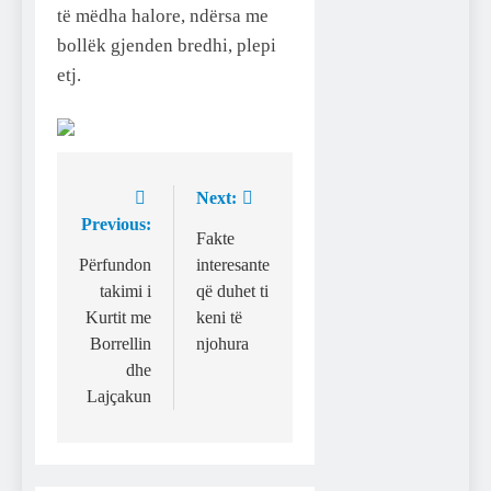
të mëdha halore, ndërsa me
bollëk gjenden bredhi, plepi
etj.
Next:
Post
Previous:
navigation
Fakte
Përfundon
interesante
takimi i
që duhet ti
Kurtit me
keni të
Borrellin
njohura
dhe
Lajçakun