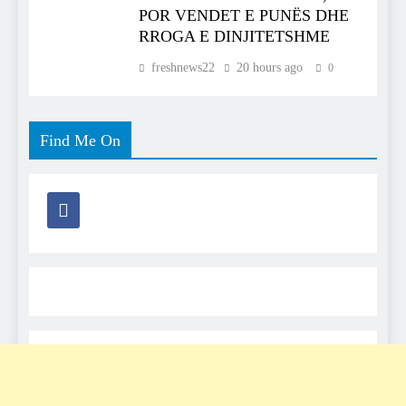
POR VENDET E PUNËS DHE
RROGA E DINJITETSHME
freshnews22
20 hours ago
0
Find Me On