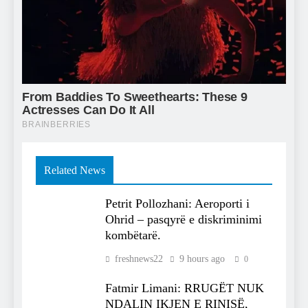
Related News
Petrit Pollozhani: Aeroporti i
Ohrid – pasqyrë e diskriminimi
kombëtarë.
freshnews22
9 hours ago
0
Fatmir Limani: RRUGËT NUK
NDALIN IKJEN E RINISË,