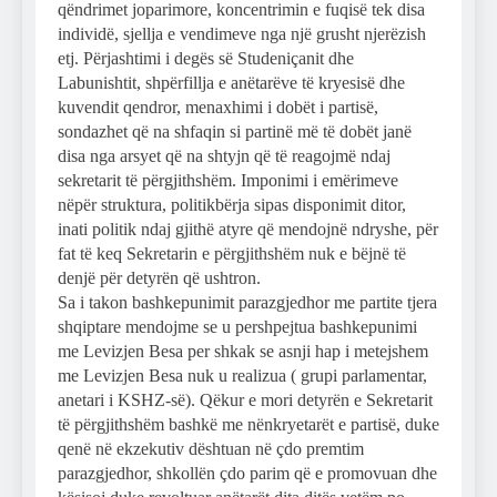
qëndrimet joparimore, koncentrimin e fuqisë tek disa
individë, sjellja e vendimeve nga një grusht njerëzish
etj. Përjashtimi i degës së Studeniçanit dhe
Labunishtit, shpërfillja e anëtarëve të kryesisë dhe
kuvendit qendror, menaxhimi i dobët i partisë,
sondazhet që na shfaqin si partinë më të dobët janë
disa nga arsyet që na shtyjn që të reagojmë ndaj
sekretarit të përgjithshëm. Imponimi i emërimeve
nëpër struktura, politikbërja sipas disponimit ditor,
inati politik ndaj gjithë atyre që mendojnë ndryshe, për
fat të keq Sekretarin e përgjithshëm nuk e bëjnë të
denjë për detyrën që ushtron.
Sa i takon bashkepunimit parazgjedhor me partite tjera
shqiptare mendojme se u pershpejtua bashkepunimi
me Levizjen Besa per shkak se asnji hap i metejshem
me Levizjen Besa nuk u realizua ( grupi parlamentar,
anetari i KSHZ-së). Qëkur e mori detyrën e Sekretarit
të përgjithshëm bashkë me nënkryetarët e partisë, duke
qenë në ekzekutiv dështuan në çdo premtim
parazgjedhor, shkollën çdo parim që e promovuan dhe