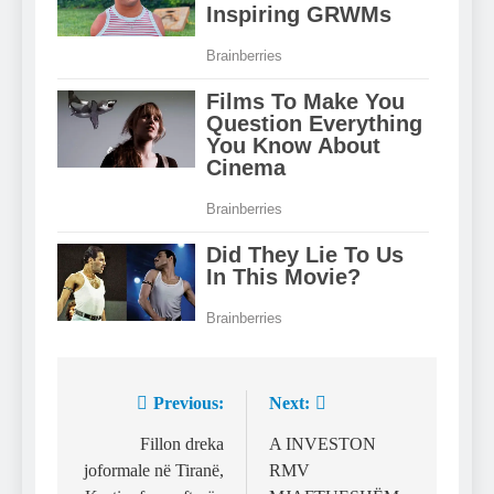
Previous:
Next:
Post
navigation
Fillon dreka
A INVESTON
joformale në Tiranë,
RMV