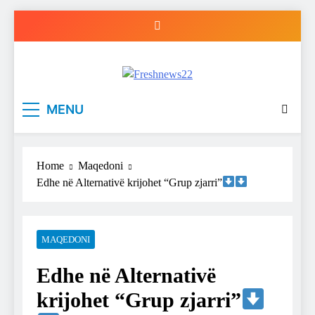
Skip
to
content
Freshnews22
Best News Website in North Macedonia
MENU
Home
Maqedoni
Edhe në Alternativë krijohet “Grup zjarri”
MAQEDONI
Edhe në Alternativë
krijohet “Grup zjarri”