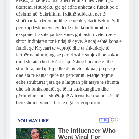
kësisoj duke revoltuar anëtarët dita ditës vetëm po
tkurremi si subjekt, gjë që edhe anketat e fundit po e
dëshmojnë. Sakrifikimi i gjithë subjektit për të
shpëtuar karrierën politike të nënkryetarit Bekim Sali
përskaj dështimeve evidente dhe koordinimit me
eksponent jashtë partisë sonë, gjithashtu vetëm se e
shton indinjatën tonë ndaj të dyve. Andaj është koha e
fundit që Kryetari të veprojë dhe ta shkarkojë të
lartpërmendurin, ngase përndryshe subjekti po shkon
drejt shkatërrimit. Këto shqetësime i ndan e gjithë
struktura, andaj ftoj edhe deputetët aktual, po pse jo
dhe ata të kaluar që të na përkrahin. Madje ftojmë
edhe strukturat tjera që u larguan për arsye të shumta
dhe ish funksionarët që të na bashkangjiten dhe
përfundimisht ta shpëtojmë Alternativën sa nuk është
bërë shumë vonë”, thonë nga ky grupacion.