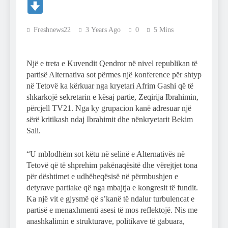
Freshnews22
3 Years Ago
0
5 Mins
Një e treta e Kuvendit Qendror në nivel republikan të
partisë Alternativa sot përmes një konference për shtyp
në Tetovë ka kërkuar nga kryetari Afrim Gashi që të
shkarkojë sekretarin e kësaj partie, Zeqirija Ibrahimin,
përcjell TV21. Nga ky grupacion kanë adresuar një
sërë kritikash ndaj Ibrahimit dhe nënkryetarit Bekim
Sali.
“U mblodhëm sot këtu në selinë e Alternativës në
Tetovë që të shprehim pakënaqësitë dhe vërejtjet tona
për dështimet e udhëheqësisë në përmbushjen e
detyrave partiake që nga mbajtja e kongresit të fundit.
Ka një vit e gjysmë që s’kanë të ndalur turbulencat e
partisë e menaxhmenti asesi të mos reflektojë. Nis me
anashkalimin e strukturave, politikave të gabuara,