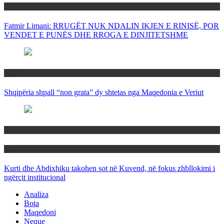
Politika
Fatmir Limani: RRUGËT NUK NDALIN IKJEN E RINISË, POR
VENDET E PUNËS DHE RROGA E DINJITETSHME
Rajoni
Shqipëria shpall “non grata” dy shtetas nga Maqedonia e Veriut
Politika
Rajoni
Kurti dhe Abdixhiku takohen sot në Kuvend, në fokus zhbllokimi i
ngërçit institucional
Analiza
Bota
Maqedoni
Neque