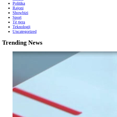
Politika
Rajoni
Showbizi
Sport
Të tjera
Teknologji
Uncategorized
Trending News