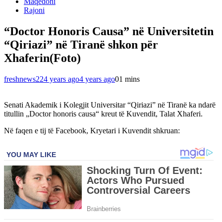
Maqedoni
Rajoni
“Doctor Honoris Causa” në Universitetin
“Qiriazi” në Tiranë shkon për
Xhaferin(Foto)
freshnews22
4 years ago
4 years ago
0
1 mins
Senati Akademik i Kolegjit Universitar “Qiriazi” në Tiranë ka ndarë
titullin „Doctor honoris causa“ kreut të Kuvendit, Talat Xhaferi.
Në faqen e tij të Facebook, Kryetari i Kuvendit shkruan: