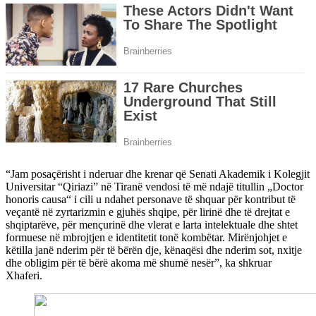
“Jam posaçërisht i nderuar dhe krenar që Senati Akademik i Kolegjit
Universitar “Qiriazi” në Tiranë vendosi të më ndajë titullin „Doctor
honoris causa“ i cili u ndahet personave të shquar për kontribut të
veçantë në zyrtarizmin e gjuhës shqipe, për lirinë dhe të drejtat e
shqiptarëve, për mençurinë dhe vlerat e larta intelektuale dhe shtet
formuese në mbrojtjen e identitetit tonë kombëtar. Mirënjohjet e
këtilla janë nderim për të bërën dje, kënaqësi dhe nderim sot, nxitje
dhe obligim për të bërë akoma më shumë nesër”, ka shkruar
Xhaferi.