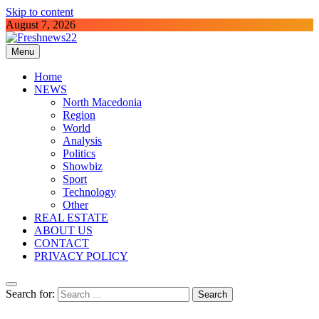
Skip to content
August 7, 2026
Menu
Freshnews22
Best News Website in North Macedonia
Home
NEWS
North Macedonia
Region
World
Analysis
Politics
Showbiz
Sport
Technology
Other
REAL ESTATE
ABOUT US
CONTACT
PRIVACY POLICY
Search for: