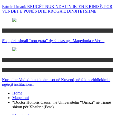
Fatmir Limani: RRUGËT NUK NDALIN IKJEN E RINISË, POR
VENDET E PUNËS DHE RROGA E DINJITETSHME
Rajoni
Shqipëria shpall “non grata” dy shtetas nga Maqedonia e Veriut
Politika
Rajoni
Kurti dhe Abdixhiku takohen sot në Kuvend, në fokus zhbllokimi i
ngërçit institucional
Home
Maqedoni
“Doctor Honoris Causa” në Universitetin “Qiriazi” në Tiranë
shkon për Xhaferin(Foto)