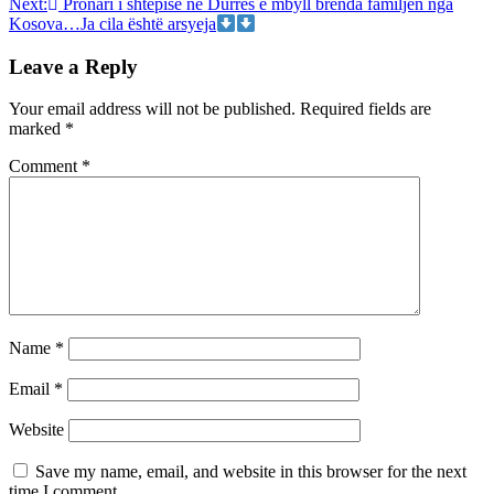
Next:
Pronari i shtëpisë në Durrës e mbyll brenda familjen nga
Kosova…Ja cila është arsyeja
Leave a Reply
Your email address will not be published.
Required fields are
marked
*
Comment
*
Name
*
Email
*
Website
Save my name, email, and website in this browser for the next
time I comment.