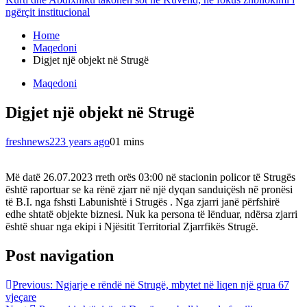
ngërçit institucional
Home
Maqedoni
Digjet një objekt në Strugë
Maqedoni
Digjet një objekt në Strugë
freshnews22
3 years ago
0
1 mins
Më datë 26.07.2023 rreth orës 03:00 në stacionin policor të Strugës
është raportuar se ka rënë zjarr në një dyqan sanduiçësh në pronësi
të B.I. nga fshsti Labunishtë i Strugës . Nga zjarri janë përfshirë
edhe shtatë objekte biznesi. Nuk ka persona të lënduar, ndërsa zjarri
është shuar nga ekipi i Njësitit Territorial Zjarrfikës Strugë.
Post navigation
Previous:
Ngjarje e rëndë në Strugë, mbytet në liqen një grua 67
vjeçare