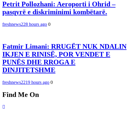
Petrit Pollozhani: Aeroporti i Ohrid –
pasqyrë e diskriminimi kombëtarë.
freshnews22
8 hours ago
0
Fatmir Limani: RRUGËT NUK NDALIN
IKJEN E RINISË, POR VENDET E
PUNËS DHE RROGA E
DINJITETSHME
freshnews22
19 hours ago
0
Find Me On