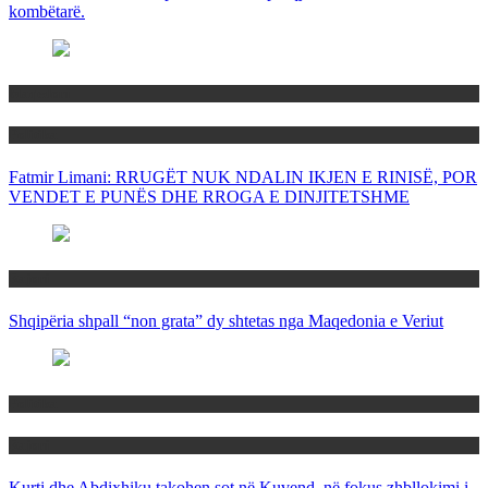
kombëtarë.
Maqedoni
Politika
Fatmir Limani: RRUGËT NUK NDALIN IKJEN E RINISË, POR
VENDET E PUNËS DHE RROGA E DINJITETSHME
Rajoni
Shqipëria shpall “non grata” dy shtetas nga Maqedonia e Veriut
Politika
Rajoni
Kurti dhe Abdixhiku takohen sot në Kuvend, në fokus zhbllokimi i