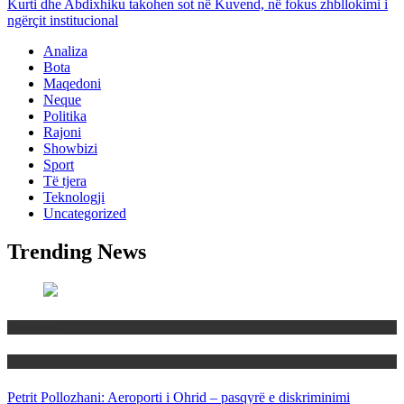
Kurti dhe Abdixhiku takohen sot në Kuvend, në fokus zhbllokimi i
ngërçit institucional
Analiza
Bota
Maqedoni
Neque
Politika
Rajoni
Showbizi
Sport
Të tjera
Teknologji
Uncategorized
Trending News
Maqedoni
Politika
Petrit Pollozhani: Aeroporti i Ohrid – pasqyrë e diskriminimi