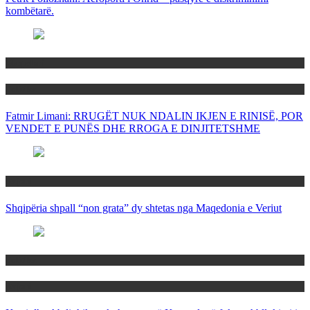
kombëtarë.
Maqedoni
Politika
Fatmir Limani: RRUGËT NUK NDALIN IKJEN E RINISË, POR
VENDET E PUNËS DHE RROGA E DINJITETSHME
Rajoni
Shqipëria shpall “non grata” dy shtetas nga Maqedonia e Veriut
Politika
Rajoni