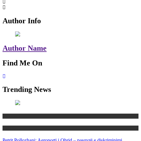
Author Info
Author Name
Find Me On
Trending News
Maqedoni
Politika
Petrit Pollozhani: Aeroporti i Ohrid – pasqyrë e diskriminimi