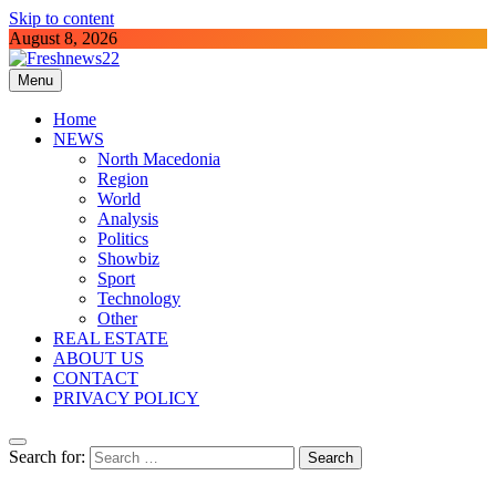
Skip to content
August 8, 2026
Menu
Freshnews22
Best News Website in North Macedonia
Home
NEWS
North Macedonia
Region
World
Analysis
Politics
Showbiz
Sport
Technology
Other
REAL ESTATE
ABOUT US
CONTACT
PRIVACY POLICY
Search for: