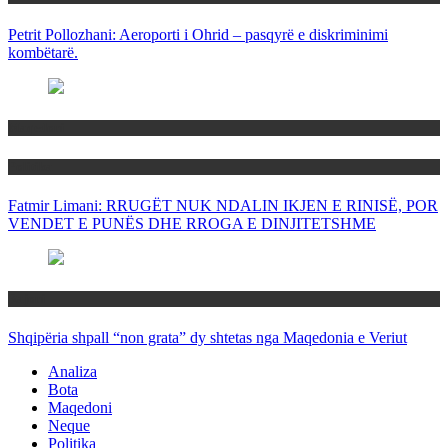
Petrit Pollozhani: Aeroporti i Ohrid – pasqyrë e diskriminimi
kombëtarë.
Maqedoni
Politika
Fatmir Limani: RRUGËT NUK NDALIN IKJEN E RINISË, POR
VENDET E PUNËS DHE RROGA E DINJITETSHME
Rajoni
Shqipëria shpall “non grata” dy shtetas nga Maqedonia e Veriut
Analiza
Bota
Maqedoni
Neque
Politika