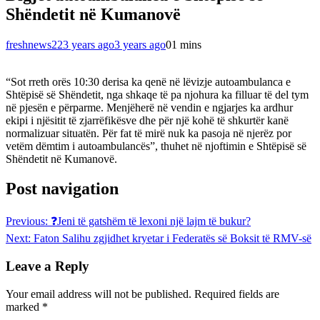
Shëndetit në Kumanovë
freshnews22
3 years ago
3 years ago
0
1 mins
“Sot rreth orës 10:30 derisa ka qenë në lëvizje autoambulanca e
Shtëpisë së Shëndetit, nga shkaqe të pa njohura ka filluar të del tym
në pjesën e përparme. Menjëherë në vendin e ngjarjes ka ardhur
ekipi i njësitit të zjarrëfikësve dhe për një kohë të shkurtër kanë
normalizuar situatën. Për fat të mirë nuk ka pasoja në njerëz por
vetëm dëmtim i autoambulancës”, thuhet në njoftimin e Shtëpisë së
Shëndetit në Kumanovë.
Post navigation
Previous:
❓️Jeni të gatshëm të lexoni një lajm të bukur?
Next:
Faton Salihu zgjidhet kryetar i Federatës së Boksit të RMV-së
Leave a Reply
Your email address will not be published.
Required fields are
marked
*