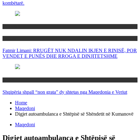
kombëtarë.
Maqedoni
Politika
Fatmir Limani: RRUGËT NUK NDALIN IKJEN E RINISË, POR
VENDET E PUNËS DHE RROGA E DINJITETSHME
Rajoni
Shqipëria shpall “non grata” dy shtetas nga Maqedonia e Veriut
Home
Maqedoni
Digjet autoambulanca e Shtëpisë së Shëndetit në Kumanovë
Maqedoni
Digjet autoambulanca e Shtëpisë së