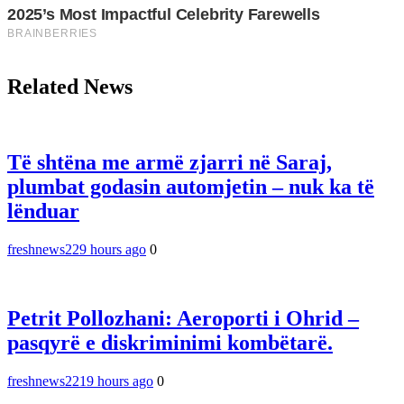
Related News
Të shtëna me armë zjarri në Saraj,
plumbat godasin automjetin – nuk ka të
lënduar
freshnews22
9 hours ago
0
Petrit Pollozhani: Aeroporti i Ohrid –
pasqyrë e diskriminimi kombëtarë.
freshnews22
19 hours ago
0