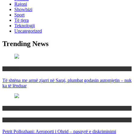
Rajoni
Showbizi
Sport
Të tjera
Teknologji
Uncategorized
Trending News
Maqedoni
Të shtëna me armë zjarri në Saraj, plumbat godasin automjetin – nuk
ka të lënduar
Maqedoni
Politika
Petrit Pollozhani: Aeroporti i Ohrid – pasqyrë e diskriminimi