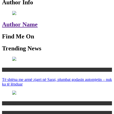
Author Info
Author Name
Find Me On
Trending News
Maqedoni
Të shtëna me armë zjarri në Saraj, plumbat godasin automjetin – nuk
ka të lënduar
Maqedoni
Politika