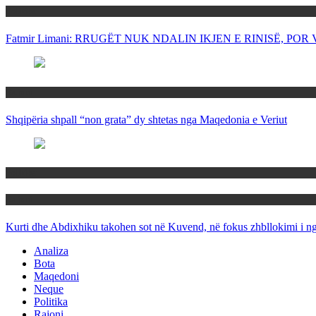
Politika
Fatmir Limani: RRUGËT NUK NDALIN IKJEN E RINISË, P
Rajoni
Shqipëria shpall “non grata” dy shtetas nga Maqedonia e Veriut
Politika
Rajoni
Kurti dhe Abdixhiku takohen sot në Kuvend, në fokus zhbllokimi i ngë
Analiza
Bota
Maqedoni
Neque
Politika
Rajoni