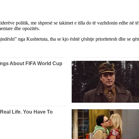
iderëve politik, me shpresë se takimet e tilla do të vazhdonin edhe në t
mentare dhe opozitës.
qindëshi” nga Kushtetuta, tha se kjo është çështje prioritetesh dhe se që