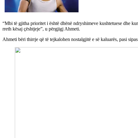
“Mbi të gjitha prioritet i është dhënë ndryshimeve kushtetuese dhe kur 
rreth kësaj çështjeje”, u përgjigj Ahmeti.
Ahmeti bëri thirrje që të tejkalohen nostalgjitë e së kaluarës, pasi si