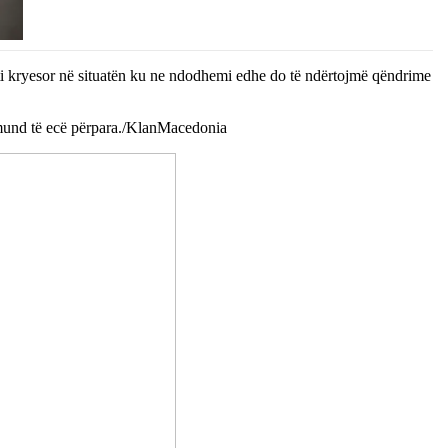
riteti kryesor në situatën ku ne ndodhemi edhe do të ndërtojmë qëndrime
di mund të ecë përpara./KlanMacedonia