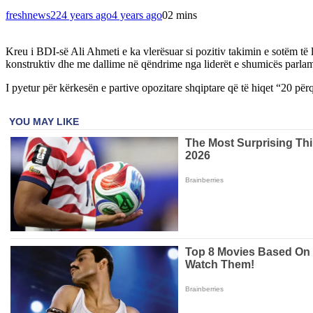
freshnews22
4 years ago
4 years ago
0
2 mins
Kreu i BDI-së Ali Ahmeti e ka vlerësuar si pozitiv takimin e sotëm të l
konstruktiv dhe me dallime në qëndrime nga liderët e shumicës parla
I pyetur për kërkesën e partive opozitare shqiptare që të hiqet “20 për