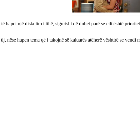
të hapet një diskutim i tillë, sigurisht që duhet parë se cili është prio
pas tij, nëse hapen tema që i takojnë së kaluarës atëherë vështirë se ven