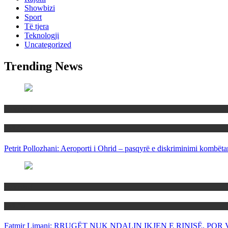
Showbizi
Sport
Të tjera
Teknologji
Uncategorized
Trending News
Maqedoni
Politika
Petrit Pollozhani: Aeroporti i Ohrid – pasqyrë e diskriminimi kombëta
Maqedoni
Politika
Fatmir Limani: RRUGËT NUK NDALIN IKJEN E RINISË, P