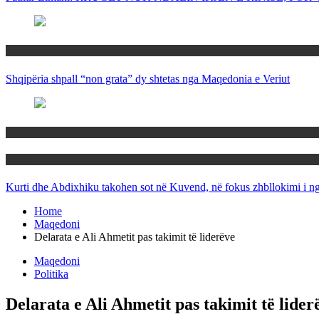
Rajoni
Shqipëria shpall “non grata” dy shtetas nga Maqedonia e Veriut
Politika
Rajoni
Kurti dhe Abdixhiku takohen sot në Kuvend, në fokus zhbllokimi i ngë
Home
Maqedoni
Delarata e Ali Ahmetit pas takimit të liderëve
Maqedoni
Politika
Delarata e Ali Ahmetit pas takimit të lider