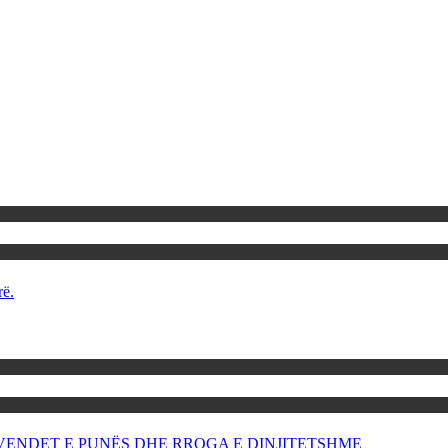
rë.
OR VENDET E PUNËS DHE RROGA E DINJITETSHME