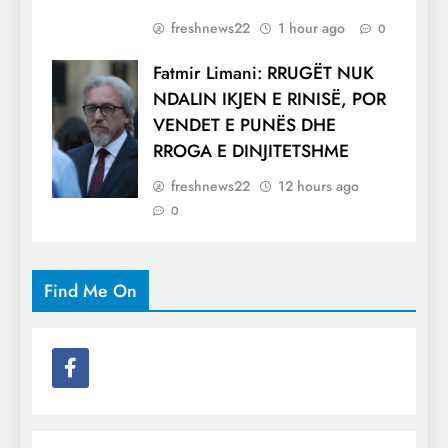
freshnews22
1 hour ago
0
Fatmir Limani: RRUGËT NUK
NDALIN IKJEN E RINISË, POR
VENDET E PUNËS DHE
RROGA E DINJITETSHME
freshnews22
12 hours ago
0
Find Me On