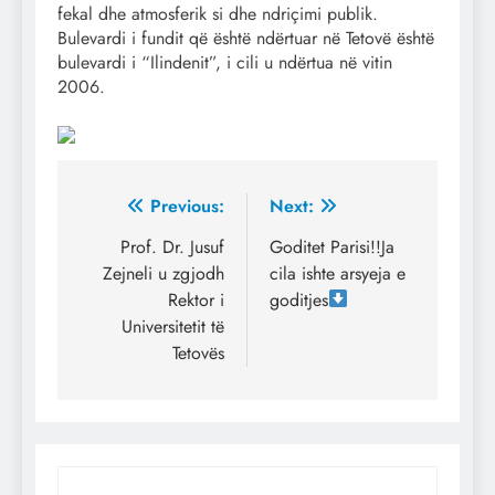
fekal dhe atmosferik si dhe ndriçimi publik.
Bulevardi i fundit që është ndërtuar në Tetovë është
bulevardi i “Ilindenit”, i cili u ndërtua në vitin
2006.
Post
Previous:
Next:
navigation
Prof. Dr. Jusuf
Goditet Parisi!!Ja
Zejneli u zgjodh
cila ishte arsyeja e
Rektor i
goditjes
Universitetit të
Tetovës