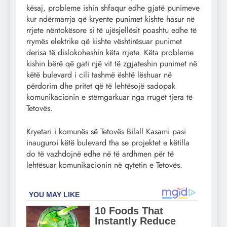
kësaj, probleme ishin shfaqur edhe gjatë punimeve
kur ndërmarrja që kryente punimet kishte hasur në
rrjete nëntokësore si të ujësjellësit poashtu edhe të
rrymës elektrike që kishte vështirësuar punimet
derisa të dislokoheshin këta rrjete. Këta probleme
kishin bërë që gati një vit të zgjateshin punimet në
këtë bulevard i cili tashmë është lëshuar në
përdorim dhe pritet që të lehtësojë sadopak
komunikacionin e stërngarkuar nga rrugët tjera të
Tetovës.
Kryetari i komunës së Tetovës Bilall Kasami pasi
inauguroi këtë bulevard tha se projektet e këtilla
do të vazhdojnë edhe në të ardhmen për të
lehtësuar komunikacionin në qytetin e Tetovës.