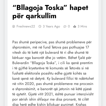
“Bllagoja Toska” hapet
për qarkullim
Freshnews22
3 Years Ago
0
3 Mins
Pas shumë peripecive, pas shumë problemeve për
shpronësim, më në fund Tetova pas pothuajse 17
vitesh do të ketë një bulevard të ri dhe shumë të
kërkuar nga banorët dhe jo vetëm. Bëhet fjalë për
Bulevardin “Bllagoja Toska”, i cili ka qenë premtim
i të gjithë kryetarëve të komunës së Tetovës si në
fushatë elektorale poashtu edhe gjatë kohës sa
kanë qenë në detyrë. Ky bulevard filloi të ndërtohet
në vitin 2020, pas shumë problemeve me procesin
e shpronësimit, e banorët që jetonin në këtë pjesë
të qytetit. Gjatë vitit 2021, është punuar intenzivisht
por sërish ishin shfaqur me disa pronarë, të cilët
disa herë edhe kishin bllokuar punimet. Krahas