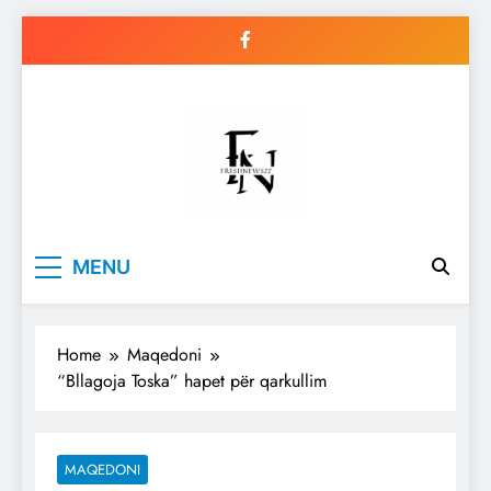
Skip
to
content
Freshnews22
Best News Website in North
MENU
Macedonia
Home
Maqedoni
“Bllagoja Toska” hapet për qarkullim
MAQEDONI