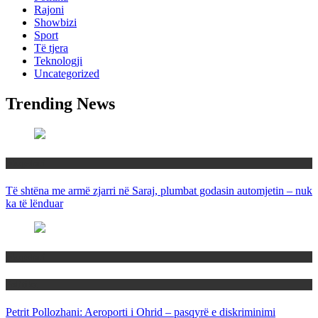
Rajoni
Showbizi
Sport
Të tjera
Teknologji
Uncategorized
Trending News
Maqedoni
Të shtëna me armë zjarri në Saraj, plumbat godasin automjetin – nuk
ka të lënduar
Maqedoni
Politika
Petrit Pollozhani: Aeroporti i Ohrid – pasqyrë e diskriminimi