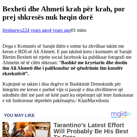
Bexheti dhe Ahmeti krah për krah, por
prej shkresës nuk heqin dorë
freshnews22
4 years ago
4 years ago
0
1 mins
Dega e Komunës së Sarajit ditën e sotme ka zhvilluar takim me
kreun e BDI-së Ali Ahmeti. E pas takimit kreu i komunës së Sarajit
Blerim Bexheti në rrjetin social facebook ka publikuar fotografi me
Ahmetin në të cilën shkruan: “
Bashkë me kryetarin dhe dostin
tim Ali Ahmeti dhe i palëkundur në qëndrimin tim kundër
ekzekutivit”.
Kujtojmë se takim i disa degëve te Bashkimit Demokratik për
Integrim me kreun e partisë vijn si pasojë e disa zhvillimeve që
ndodhën ditë më parë në këtë parti ku nëpërmjet një letre funksionar
e ish funksionar shprehën pakënaqësi./ KlanMacedonia