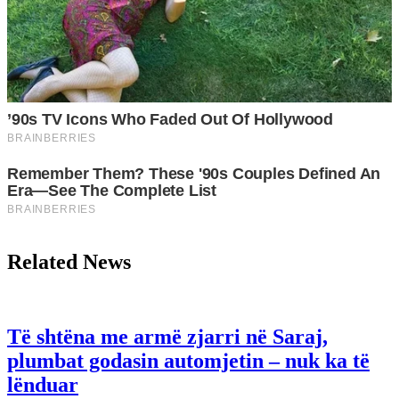
Related News
Të shtëna me armë zjarri në Saraj,
plumbat godasin automjetin – nuk ka të
lënduar