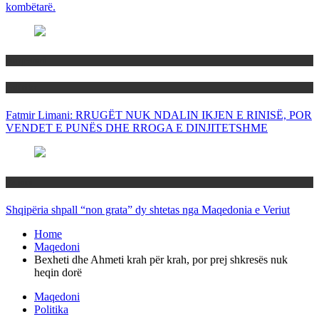
kombëtarë.
Maqedoni
Politika
Fatmir Limani: RRUGËT NUK NDALIN IKJEN E RINISË, POR
VENDET E PUNËS DHE RROGA E DINJITETSHME
Rajoni
Shqipëria shpall “non grata” dy shtetas nga Maqedonia e Veriut
Home
Maqedoni
Bexheti dhe Ahmeti krah për krah, por prej shkresës nuk
heqin dorë
Maqedoni
Politika