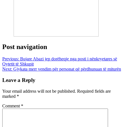
Post navigation
Previous:
Bujare Abazi jep dorëheqje nga posti i nënkryetares së
Qytetit të Shkupit
Next:
Gjykata merr vendim për personat që përdhunuan të miturën
Leave a Reply
Your email address will not be published.
Required fields are
marked
*
Comment
*