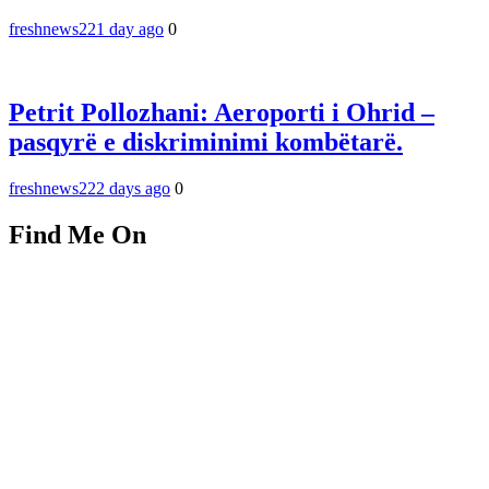
freshnews22
1 day ago
0
Petrit Pollozhani: Aeroporti i Ohrid –
pasqyrë e diskriminimi kombëtarë.
freshnews22
2 days ago
0
Find Me On