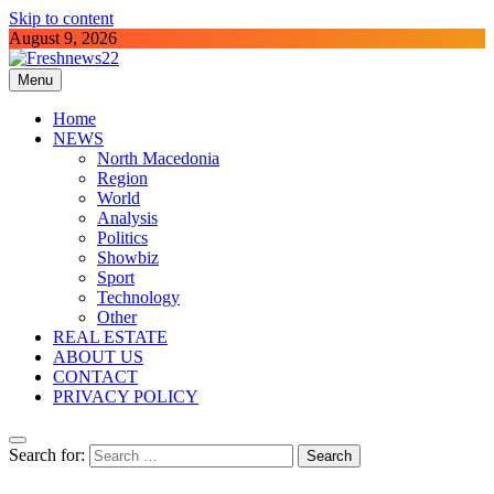
Skip to content
August 9, 2026
Menu
Freshnews22
Best News Website in North Macedonia
Home
NEWS
North Macedonia
Region
World
Analysis
Politics
Showbiz
Sport
Technology
Other
REAL ESTATE
ABOUT US
CONTACT
PRIVACY POLICY
Search for: