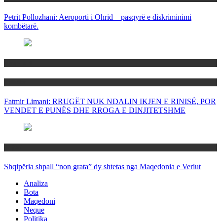
Petrit Pollozhani: Aeroporti i Ohrid – pasqyrë e diskriminimi
kombëtarë.
Maqedoni
Politika
Fatmir Limani: RRUGËT NUK NDALIN IKJEN E RINISË, POR
VENDET E PUNËS DHE RROGA E DINJITETSHME
Rajoni
Shqipëria shpall “non grata” dy shtetas nga Maqedonia e Veriut
Analiza
Bota
Maqedoni
Neque
Politika