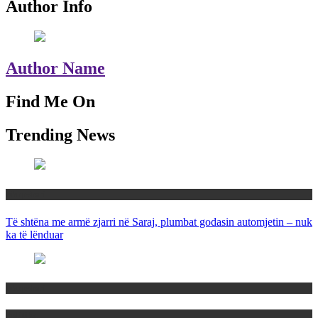
Author Info
Author Name
Find Me On
Trending News
Maqedoni
Të shtëna me armë zjarri në Saraj, plumbat godasin automjetin – nuk
ka të lënduar
Maqedoni
Politika