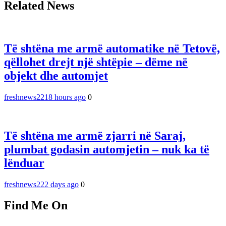
Related News
Të shtëna me armë automatike në Tetovë,
qëllohet drejt një shtëpie – dëme në
objekt dhe automjet
freshnews22
18 hours ago
0
Të shtëna me armë zjarri në Saraj,
plumbat godasin automjetin – nuk ka të
lënduar
freshnews22
2 days ago
0
Find Me On