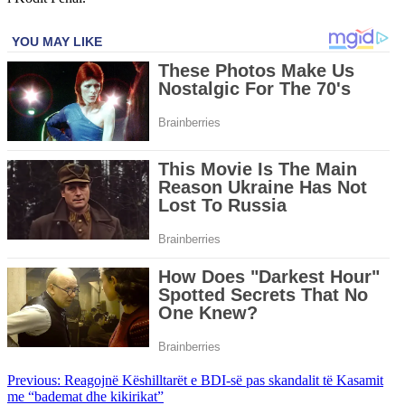
Post
Previous:
Reagojnë Këshilltarët e BDI-së pas skandalit të Kasamit
me “bademat dhe kikirikat”