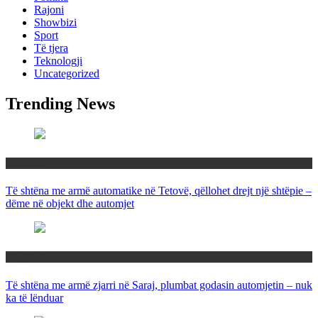
Rajoni
Showbizi
Sport
Të tjera
Teknologji
Uncategorized
Trending News
Maqedoni
Të shtëna me armë automatike në Tetovë, qëllohet drejt një shtëpie –
dëme në objekt dhe automjet
Maqedoni
Të shtëna me armë zjarri në Saraj, plumbat godasin automjetin – nuk
ka të lënduar