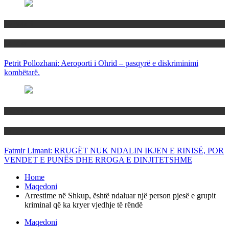
Maqedoni
Politika
Petrit Pollozhani: Aeroporti i Ohrid – pasqyrë e diskriminimi
kombëtarë.
Maqedoni
Politika
Fatmir Limani: RRUGËT NUK NDALIN IKJEN E RINISË, POR
VENDET E PUNËS DHE RROGA E DINJITETSHME
Home
Maqedoni
Arrestime në Shkup, është ndaluar një person pjesë e grupit
kriminal që ka kryer vjedhje të rëndë
Maqedoni