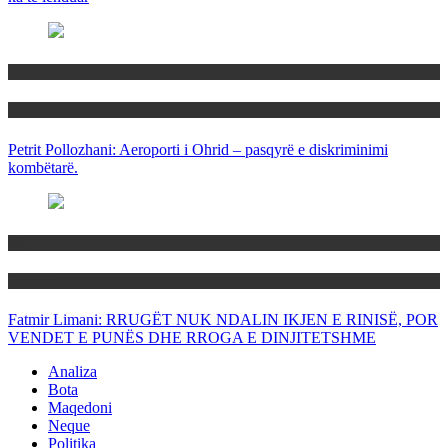
Maqedoni
Politika
Petrit Pollozhani: Aeroporti i Ohrid – pasqyrë e diskriminimi
kombëtarë.
Maqedoni
Politika
Fatmir Limani: RRUGËT NUK NDALIN IKJEN E RINISË, POR
VENDET E PUNËS DHE RROGA E DINJITETSHME
Analiza
Bota
Maqedoni
Neque
Politika