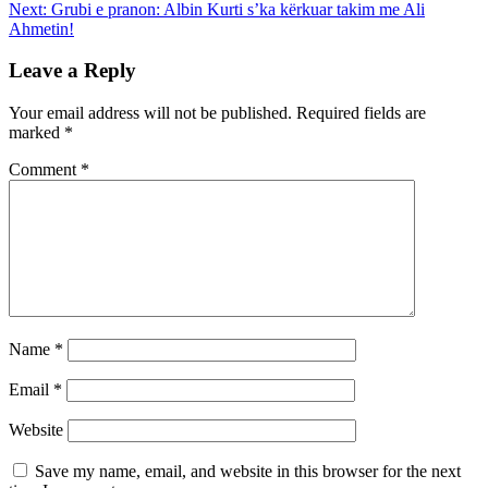
navigation
Next:
Grubi e pranon: Albin Kurti s’ka kërkuar takim me Ali
Ahmetin!
Leave a Reply
Your email address will not be published.
Required fields are
marked
*
Comment
*
Name
*
Email
*
Website
Save my name, email, and website in this browser for the next