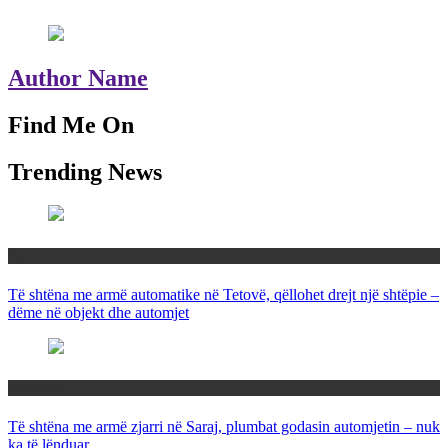
Author Name
Find Me On
Trending News
Maqedoni
Të shtëna me armë automatike në Tetovë, qëllohet drejt një shtëpie –
dëme në objekt dhe automjet
Maqedoni
Të shtëna me armë zjarri në Saraj, plumbat godasin automjetin – nuk
ka të lënduar