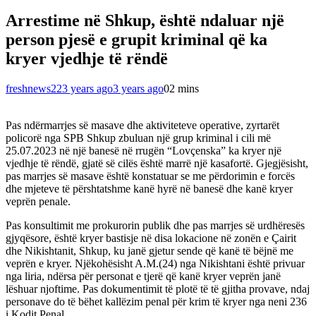
Arrestime në Shkup, është ndaluar një
person pjesë e grupit kriminal që ka
kryer vjedhje të rëndë
freshnews22
3 years ago
3 years ago
0
2 mins
Pas ndërmarrjes së masave dhe aktiviteteve operative, zyrtarët
policorë nga SPB Shkup zbuluan një grup kriminal i cili më
25.07.2023 në një banesë në rrugën “Lovçenska” ka kryer një
vjedhje të rëndë, gjatë së cilës është marrë një kasafortë. Gjegjësisht,
pas marrjes së masave është konstatuar se me përdorimin e forcës
dhe mjeteve të përshtatshme kanë hyrë në banesë dhe kanë kryer
veprën penale.
Pas konsultimit me prokurorin publik dhe pas marrjes së urdhëresës
gjyqësore, është kryer bastisje në disa lokacione në zonën e Çairit
dhe Nikishtanit, Shkup, ku janë gjetur sende që kanë të bëjnë me
veprën e kryer. Njëkohësisht A.M.(24) nga Nikishtani është privuar
nga liria, ndërsa për personat e tjerë që kanë kryer veprën janë
lëshuar njoftime. Pas dokumentimit të plotë të të gjitha provave, ndaj
personave do të bëhet kallëzim penal për krim të kryer nga neni 236
i Kodit Penal.