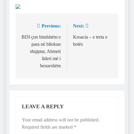
Previous:
Next:
Post
navigation
BDI çon bindshëm e
Kroacia – e treta e
para në bllokun
botës
shqiptar, Ahmeti
lideri më i
besueshëm
LEAVE A REPLY
Your email address will not be published.
Required fields are marked
*