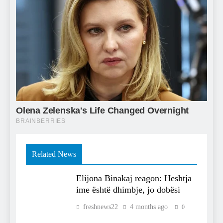
Related News
Elijona Binakaj reagon: Heshtja
ime është dhimbje, jo dobësi
freshnews22
4 months ago
0