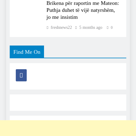
Brikena për raportin me Mateon:
Puthja duhet të vijë natyrshëm,
jo me insistim
freshnews22
5 months ago
0
Find Me On