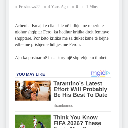
Freshnews22
4 Years Ago
0
1 Mins
Arbenita Ismajli e cila ishte në lidhje me reperin e
njohur shqiptar Fero, ka hedhur kritika drejt femrave
shqiptare. Por këto kritika me sa duket kanë të bëjnë
edhe me prishjen e lidhjes me Feron.
Ajo ka postuar në Instastory një shprehje ku thuhet: