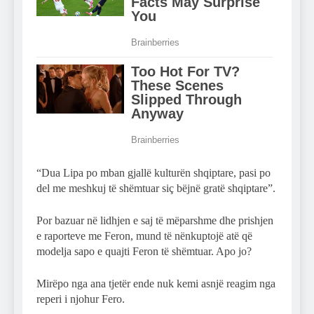
“Dua Lipa po mban gjallë kulturën shqiptare, pasi po
del me meshkuj të shëmtuar siç bëjnë gratë shqiptare”.
Por bazuar në lidhjen e saj të mëparshme dhe prishjen
e raporteve me Feron, mund të nënkuptojë atë që
modelja sapo e quajti Feron të shëmtuar. Apo jo?
Mirëpo nga ana tjetër ende nuk kemi asnjë reagim nga
reperi i njohur Fero.