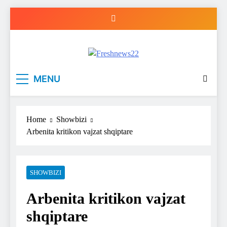
Skip
to
content
Freshnews22
Best News Website in North Macedonia
MENU
Home
Showbizi
Arbenita kritikon vajzat shqiptare
SHOWBIZI
Arbenita kritikon vajzat
shqiptare