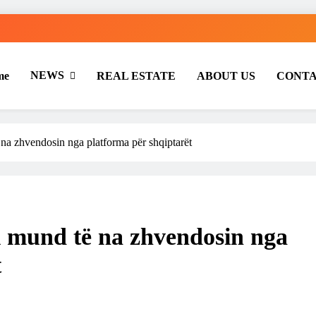
NEWS
me
REAL ESTATE
ABOUT US
CONT
 na zhvendosin nga platforma për shqiptarët
k mund të na zhvendosin nga
t