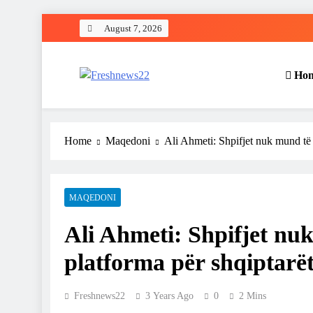
Skip
August 7, 2026
to
content
Ho
Freshnews22
Best News Website in North Macedonia
Home
Maqedoni
Ali Ahmeti: Shpifjet nuk mund të
MAQEDONI
Ali Ahmeti: Shpifjet nu
platforma për shqiptarë
Freshnews22
3 Years Ago
0
2 Mins