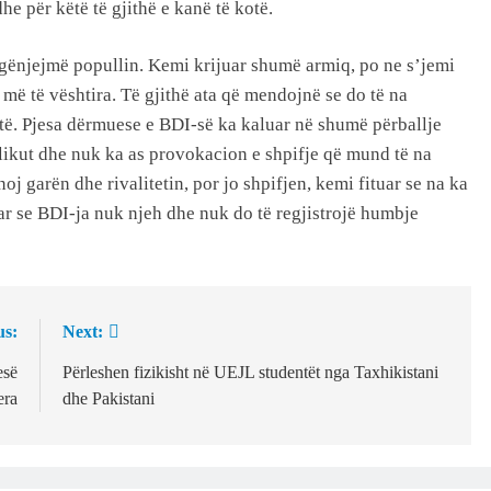
he për këtë të gjithë e kanë të kotë.
hgënjejmë popullin. Kemi krijuar shumë armiq, po ne s’jemi
 më të vështira. Të gjithë ata që mendojnë se do të na
otë. Pjesa dërmuese e BDI-së ka kaluar në shumë përballje
çelikut dhe nuk ka as provokacion e shpifje që mund të na
j garën dhe rivalitetin, por jo shpifjen, kemi fituar se na ka
ar se BDI-ja nuk njeh dhe nuk do të regjistrojë humbje
us:
Next:
esë
Përleshen fizikisht në UEJL studentët nga Taxhikistani
era
dhe Pakistani