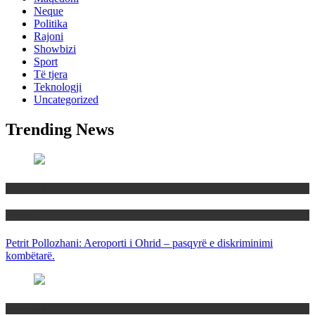
Neque
Politika
Rajoni
Showbizi
Sport
Të tjera
Teknologji
Uncategorized
Trending News
Maqedoni
Politika
Petrit Pollozhani: Aeroporti i Ohrid – pasqyrë e diskriminimi
kombëtarë.
Maqedoni