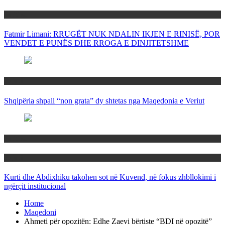
Politika
Fatmir Limani: RRUGËT NUK NDALIN IKJEN E RINISË, POR
VENDET E PUNËS DHE RROGA E DINJITETSHME
Rajoni
Shqipëria shpall “non grata” dy shtetas nga Maqedonia e Veriut
Politika
Rajoni
Kurti dhe Abdixhiku takohen sot në Kuvend, në fokus zhbllokimi i
ngërçit institucional
Home
Maqedoni
Ahmeti për opozitën: Edhe Zaevi bërtiste “BDI në opozitë”