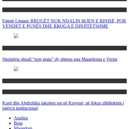
Politika
Fatmir Limani: RRUGËT NUK NDALIN IKJEN E RINISË, POR
VENDET E PUNËS DHE RROGA E DINJITETSHME
Rajoni
Shqipëria shpall “non grata” dy shtetas nga Maqedonia e Veriut
Politika
Rajoni
Kurti dhe Abdixhiku takohen sot në Kuvend, në fokus zhbllokimi i
ngërçit institucional
Analiza
Bota
Maqedoni