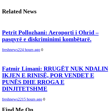
Related News
Petrit Pollozhani: Aeroporti i Ohrid –
pasqyrë e diskriminimi kombëtarë.
freshnews22
4 hours ago
0
Fatmir Limani: RRUGËT NUK NDALIN
IKJEN E RINISË, POR VENDET E
PUNËS DHE RROGA E
DINJITETSHME
freshnews22
15 hours ago
0
Find Me On