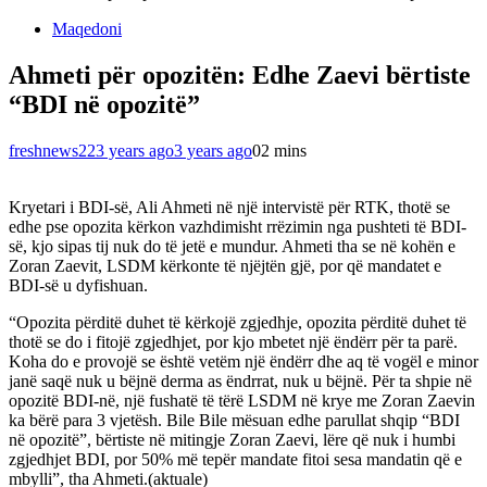
Maqedoni
Ahmeti për opozitën: Edhe Zaevi bërtiste
“BDI në opozitë”
freshnews22
3 years ago
3 years ago
0
2 mins
Kryetari i BDI-së, Ali Ahmeti në një intervistë për RTK, thotë se
edhe pse opozita kërkon vazhdimisht rrëzimin nga pushteti të BDI-
së, kjo sipas tij nuk do të jetë e mundur. Ahmeti tha se në kohën e
Zoran Zaevit, LSDM kërkonte të njëjtën gjë, por që mandatet e
BDI-së u dyfishuan.
“Opozita përditë duhet të kërkojë zgjedhje, opozita përditë duhet të
thotë se do i fitojë zgjedhjet, por kjo mbetet një ëndërr për ta parë.
Koha do e provojë se është vetëm një ëndërr dhe aq të vogël e minor
janë saqë nuk u bëjnë derma as ëndrrat, nuk u bëjnë. Për ta shpie në
opozitë BDI-në, një fushatë të tërë LSDM në krye me Zoran Zaevin
ka bërë para 3 vjetësh. Bile Bile mësuan edhe parullat shqip “BDI
në opozitë”, bërtiste në mitingje Zoran Zaevi, lëre që nuk i humbi
zgjedhjet BDI, por 50% më tepër mandate fitoi sesa mandatin që e
mbylli”, tha Ahmeti.(aktuale)