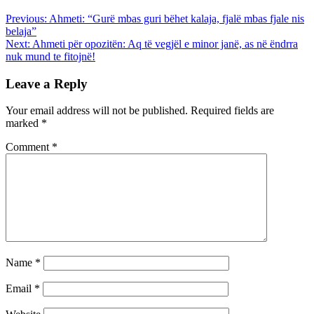
Previous:
Ahmeti: “Gurë mbas guri bëhet kalaja, fjalë mbas fjale nis
belaja”
Next:
Ahmeti për opozitën: Aq të vegjël e minor janë, as në ëndrra
nuk mund te fitojnë!
Leave a Reply
Your email address will not be published.
Required fields are
marked
*
Comment
*
Name
*
Email
*