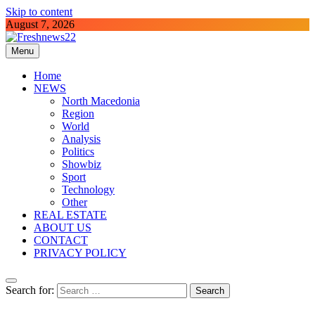
Skip to content
August 7, 2026
Menu
Freshnews22
Best News Website in North Macedonia
Home
NEWS
North Macedonia
Region
World
Analysis
Politics
Showbiz
Sport
Technology
Other
REAL ESTATE
ABOUT US
CONTACT
PRIVACY POLICY
Search for: