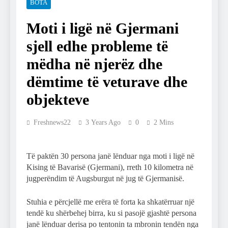
BOTA
Moti i ligë në Gjermani
sjell edhe probleme të
mëdha në njerëz dhe
dëmtime të veturave dhe
objekteve
Freshnews22
3 Years Ago
0
2 Mins
Të paktën 30 persona janë lënduar nga moti i ligë në
Kising të Bavarisë (Gjermani), rreth 10 kilometra në
jugperëndim të Augsburgut në jug të Gjermanisë.
Stuhia e përcjellë me erëra të forta ka shkatërruar një
tendë ku shërbehej birra, ku si pasojë gjashtë persona
janë lënduar derisa po tentonin ta mbronin tendën nga