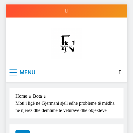
Skip
to
content
Freshnews22
Best News Website in North Macedonia
MENU
Home
Bota
Moti i ligë në Gjermani sjell edhe probleme të mëdha
në njerëz dhe dëmtime të veturave dhe objekteve