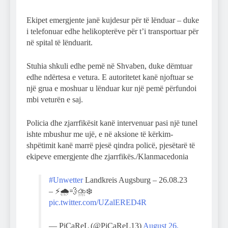
Ekipet emergjente janë kujdesur për të lënduar – duke
i telefonuar edhe helikopterëve për t’i transportuar për
në spital të lënduarit.
Stuhia shkuli edhe pemë në Shvaben, duke dëmtuar
edhe ndërtesa e vetura. E autoritetet kanë njoftuar se
një grua e moshuar u lënduar kur një pemë përfundoi
mbi veturën e saj.
Policia dhe zjarrfikësit kanë intervenuar pasi një tunel
ishte mbushur me ujë, e në aksione të kërkim-
shpëtimit kanë marrë pjesë qindra policë, pjesëtarë të
ekipeve emergjente dhe zjarrfikës./Klanmacedonia
#Unwetter
Landkreis Augsburg – 26.08.23
– ⚡️🌧️💨⛈️❄️
pic.twitter.com/UZalERED4R
— PiCaReL (@PiCaReL13)
August 26,