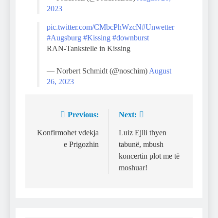
2023
pic.twitter.com/CMbcPhWzcN
#Unwetter
#Augsburg
#Kissing
#downburst
RAN-Tankstelle in Kissing
— Norbert Schmidt (@noschim)
August
26, 2023
Previous:
Next:
Post
navigation
Konfirmohet vdekja
Luiz Ejlli thyen
e Prigozhin
tabunë, mbush
koncertin plot me të
moshuar!