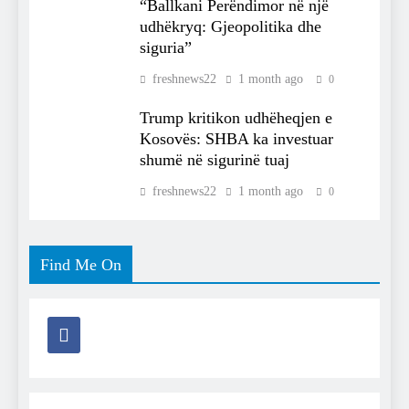
“Ballkani Perëndimor në një
udhëkryq: Gjeopolitika dhe
siguria”
freshnews22
1 month ago
0
Trump kritikon udhëheqjen e
Kosovës: SHBA ka investuar
shumë në sigurinë tuaj
freshnews22
1 month ago
0
Find Me On