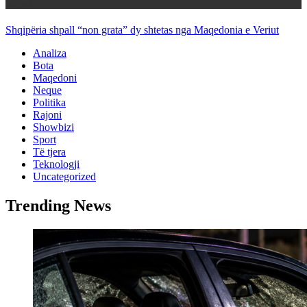
Rajoni
Shqipëria shpall “non grata” dy shtetas nga Maqedonia e Veriut
Analiza
Bota
Maqedoni
Neque
Politika
Rajoni
Showbizi
Sport
Të tjera
Teknologji
Uncategorized
Trending News