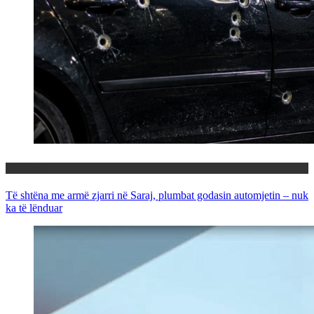
Maqedoni
Të shtëna me armë zjarri në Saraj, plumbat godasin automjetin – nuk
ka të lënduar