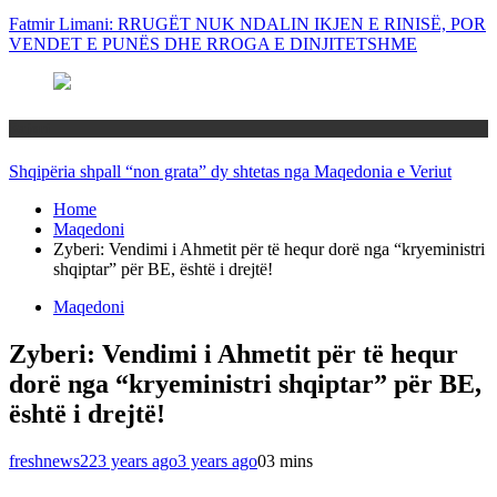
Fatmir Limani: RRUGËT NUK NDALIN IKJEN E RINISË, POR
VENDET E PUNËS DHE RROGA E DINJITETSHME
Rajoni
Shqipëria shpall “non grata” dy shtetas nga Maqedonia e Veriut
Home
Maqedoni
Zyberi: Vendimi i Ahmetit për të hequr dorë nga “kryeministri
shqiptar” për BE, është i drejtë!
Maqedoni
Zyberi: Vendimi i Ahmetit për të hequr
dorë nga “kryeministri shqiptar” për BE,
është i drejtë!
freshnews22
3 years ago
3 years ago
0
3 mins