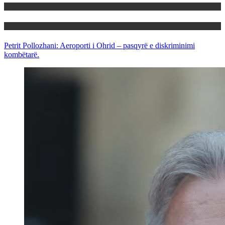
Maqedoni
Politika
Petrit Pollozhani: Aeroporti i Ohrid – pasqyrë e diskriminimi
kombëtarë.