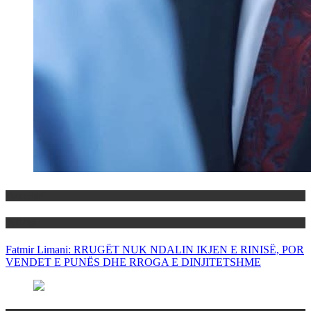
Maqedoni
Politika
Fatmir Limani: RRUGËT NUK NDALIN IKJEN E RINISË, POR
VENDET E PUNËS DHE RROGA E DINJITETSHME