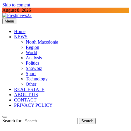
Skip to content
August 8, 2026
Menu
Freshnews22
Best News Website in North Macedonia
Home
NEWS
North Macedonia
Region
World
Analysis
Politics
Showbiz
Sport
Technology
Other
REAL ESTATE
ABOUT US
CONTACT
PRIVACY POLICY
Search for: