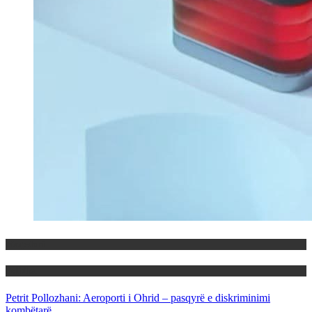
Maqedoni
Politika
Petrit Pollozhani: Aeroporti i Ohrid – pasqyrë e diskriminimi
kombëtarë.