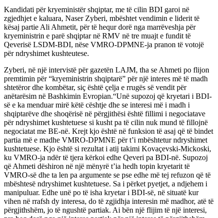
Kandidati për kryeministër shqiptar, me të cilin BDI garoi në
zgjedhjet e kaluara, Naser Zyberi, mbështet vendimin e liderit të
kësaj partie Ali Ahmetit, për të hequr dorë nga marrëveshja për
kryeministrin e parë shqiptar në RMV në tre muajt e fundit të
Qeverisë LSDM-BDI, nëse VMRO-DPMNE-ja pranon të votojë
për ndryshimet kushteutese.
Zyberi, në një intervistë për gazetën LAJM, tha se Ahmeti po flijon
premtimin për “kryeministrin shqiptarë” për një interes më të madh
shtetëror dhe kombëtar, siç është çelja e rrugës së vendit për
anëtarësim në Bashkimin Evropian.“Unë supozoj që kryetari i BDI-
së e ka menduar mirë këtë cështje dhe se interesi më i madh i
shqiptarëve dhe shoqërisë në përgjithësi është fillimi i negociatave
për ndryshimet kushtetuese si kusht pa të cilin nuk mund të fillojnë
negociatat me BE-në. Krejt kjo është në funksion të asaj që të bindet
partia më e madhe VMRO-DPMNE për t’i mbështetur ndryshimet
kushtetuese. Kjo është si rezultat i atij takimi Kovaçevski-Mickoski,
ku VMRO-ja ndër të tjera kërkoi edhe Qeveri pa BDI-në. Supozoj
që Ahmeti dëshiron në një mënyrë t’ia hedh topin kryetarit të
VMRO-së dhe ta len pa argumente se pse edhe më tej refuzon që të
mbështesë ndryshimet kushtetuese. Sa i përket pyetjet, a ndjehem i
manipuluar. Edhe unë po të isha kryetar i BDI-së, në situatë kur
vihen në rrafsh dy interesa, do të zgjidhja interesin më madhor, atë të
përgjithshëm, jo të ngushtë partiak. Ai bën një flijim të një interesi,