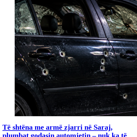
Të shtëna me armë zjarri në Saraj,
plumbat godasin automjetin – nuk ka të