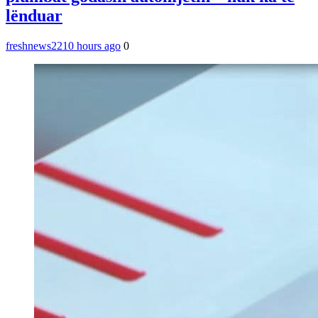
lënduar
freshnews22
10 hours ago
0