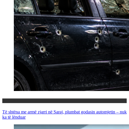
Maqedoni
Të shtëna me armë zjarri në Saraj, plumbat godasin automjetin – nuk
ka të lënduar