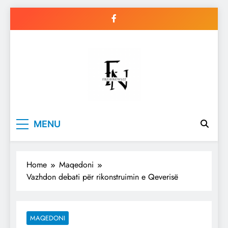
Skip
to
content
Freshnews22
Best News Website in North
MENU
Macedonia
Home
Maqedoni
Vazhdon debati për rikonstruimin e Qeverisë
MAQEDONI