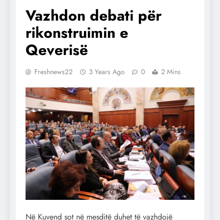
Vazhdon debati për
rikonstruimin e
Qeverisë
Freshnews22
3 Years Ago
0
2 Mins
Në Kuvend sot në mesditë duhet të vazhdojë