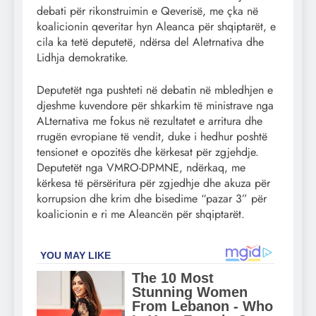
debati për rikonstruimin e Qeverisë, me çka në
koalicionin qeveritar hyn Aleanca për shqiptarët, e
cila ka tetë deputetë, ndërsa del Aletrnativa dhe
Lidhja demokratike.
Deputetët nga pushteti në debatin në mbledhjen e
djeshme kuvendore për shkarkim të ministrave nga
ALternativa me fokus në rezultatet e arritura dhe
rrugën evropiane të vendit, duke i hedhur poshtë
tensionet e opozitës dhe kërkesat për zgjehdje.
Deputetët nga VMRO-DPMNE, ndërkaq, me
kërkesa të përsëritura për zgjedhje dhe akuza për
korrupsion dhe krim dhe bisedime “pazar 3” për
koalicionin e ri me Aleancën për shqiptarët.