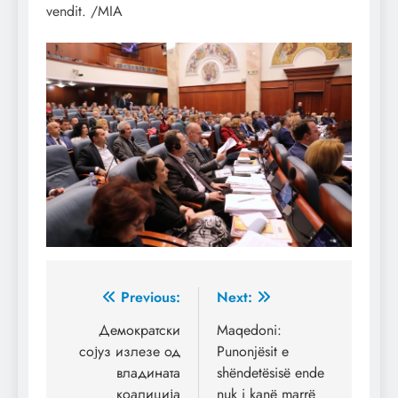
vendit. /MIA
Post
Previous:
Next:
navigation
Демократски
Maqedoni:
сојуз излезе од
Punonjësit e
владината
shëndetësisë ende
коалиција
nuk i kanë marrë