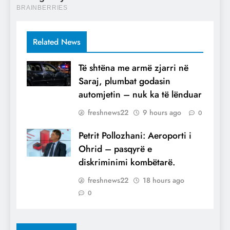
Related News
Të shtëna me armë zjarri në
Saraj, plumbat godasin
automjetin – nuk ka të lënduar
freshnews22
9 hours ago
0
Petrit Pollozhani: Aeroporti i
Ohrid – pasqyrë e
diskriminimi kombëtarë.
freshnews22
18 hours ago
0