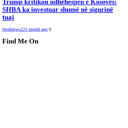
Trump kritikon udhëheqjen e Kosovës:
SHBA ka investuar shumë në sigurinë
tuaj
freshnews22
1 month ago
0
Find Me On