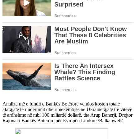
Analiza më e fundit e Bankës Botërore vendos koston totale
afatgjatë të rindërtimit dhe rimëkëmbjes në Ukrainë gjatë tre viteve
të ardhshme në mbi 100 miliardë dollarë, tha Arup Banerji, Drejtor
Rajonal i Bankës Botërore për Evropën Lindore./Balkanweb/.