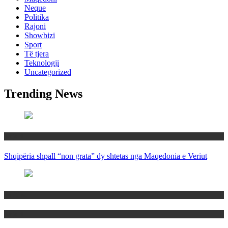
Neque
Politika
Rajoni
Showbizi
Sport
Të tjera
Teknologji
Uncategorized
Trending News
Rajoni
Shqipëria shpall “non grata” dy shtetas nga Maqedonia e Veriut
Politika
Rajoni