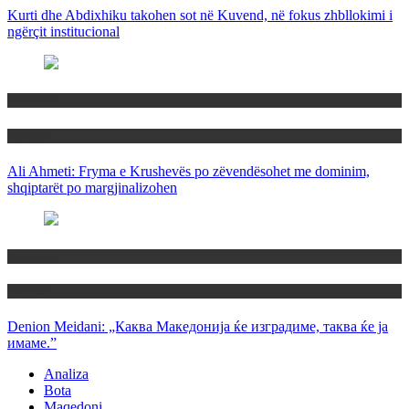
Kurti dhe Abdixhiku takohen sot në Kuvend, në fokus zhbllokimi i
ngërçit institucional
Maqedoni
Politika
Ali Ahmeti: Fryma e Krushevës po zëvendësohet me dominim,
shqiptarët po margjinalizohen
Maqedoni
Politika
Denion Meidani: „Каква Македонија ќе изградиме, таква ќе ја
имаме.”
Analiza
Bota
Maqedoni