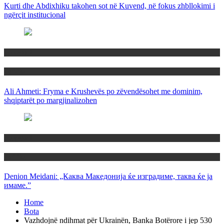
Kurti dhe Abdixhiku takohen sot në Kuvend, në fokus zhbllokimi i
ngërçit institucional
Maqedoni
Politika
Ali Ahmeti: Fryma e Krushevës po zëvendësohet me dominim,
shqiptarët po margjinalizohen
Maqedoni
Politika
Denion Meidani: „Каква Македонија ќе изградиме, таква ќе ја
имаме.”
Home
Bota
Vazhdojnë ndihmat për Ukrainën, Banka Botërore i jep 530