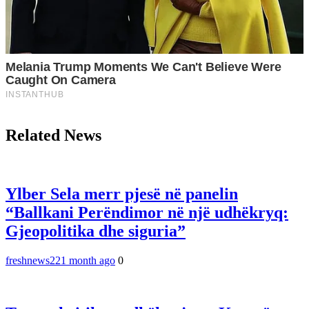
Related News
Ylber Sela merr pjesë në panelin
“Ballkani Perëndimor në një udhëkryq:
Gjeopolitika dhe siguria”
freshnews22
1 month ago
0