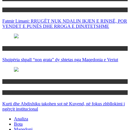
Politika
Fatmir Limani: RRUGËT NUK NDALIN IKJEN E RINISË, POR
VENDET E PUNËS DHE RROGA E DINJITETSHME
Rajoni
Shqipëria shpall “non grata” dy shtetas nga Maqedonia e Veriut
Politika
Rajoni
Kurti dhe Abdixhiku takohen sot në Kuvend, në fokus zhbllokimi i
ngërçit institucional
Analiza
Bota
Maqedoni