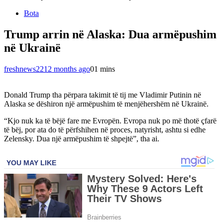
Bota
Trump arrin në Alaska: Dua armëpushim
në Ukrainë
freshnews22
12 months ago
0
1 mins
Donald Trump tha përpara takimit të tij me Vladimir Putinin në
Alaska se dëshiron një armëpushim të menjëhershëm në Ukrainë.
“Kjo nuk ka të bëjë fare me Evropën. Evropa nuk po më thotë çfarë
të bëj, por ata do të përfshihen në proces, natyrisht, ashtu si edhe
Zelensky. Dua një armëpushim të shpejtë”, tha ai.