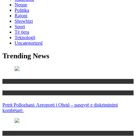
Neque
Politika
Rajoni
Showbizi
Sport
Të tjera
Teknologji
Uncategorized
Trending News
Maqedoni
Politika
Petrit Pollozhani: Aeroporti i Ohrid – pasqyrë e diskriminimi
kombëtarë.
Maqedoni