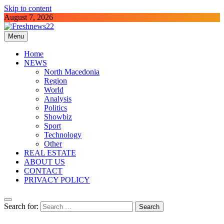
Skip to content
August 7, 2026
Menu
Freshnews22
Best News Website in North Macedonia
Home
NEWS
North Macedonia
Region
World
Analysis
Politics
Showbiz
Sport
Technology
Other
REAL ESTATE
ABOUT US
CONTACT
PRIVACY POLICY
Search for: