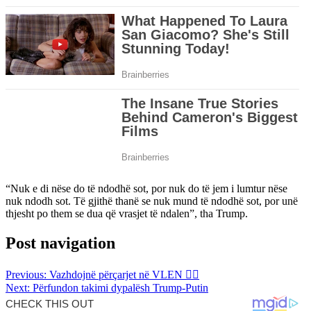
“Nuk e di nëse do të ndodhë sot, por nuk do të jem i lumtur nëse
nuk ndodh sot. Të gjithë thanë se nuk mund të ndodhë sot, por unë
thjesht po them se dua që vrasjet të ndalen”, tha Trump.
Post navigation
Previous:
Vazhdojnë përçarjet në VLEN 👇🏻
Next:
Përfundon takimi dypalësh Trump-Putin