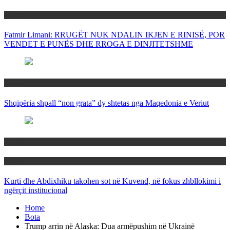
Politika
Fatmir Limani: RRUGËT NUK NDALIN IKJEN E RINISË, POR
VENDET E PUNËS DHE RROGA E DINJITETSHME
Rajoni
Shqipëria shpall “non grata” dy shtetas nga Maqedonia e Veriut
Politika
Rajoni
Kurti dhe Abdixhiku takohen sot në Kuvend, në fokus zhbllokimi i
ngërçit institucional
Home
Bota
Trump arrin në Alaska: Dua armëpushim në Ukrainë