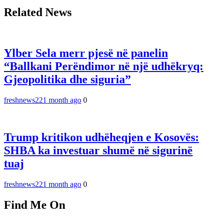
Related News
Ylber Sela merr pjesë në panelin
“Ballkani Perëndimor në një udhëkryq:
Gjeopolitika dhe siguria”
freshnews22
1 month ago
0
Trump kritikon udhëheqjen e Kosovës:
SHBA ka investuar shumë në sigurinë
tuaj
freshnews22
1 month ago
0
Find Me On