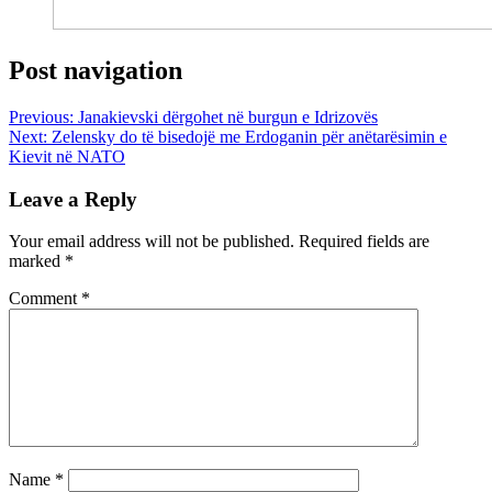
Post navigation
Previous:
Janakievski dërgohet në burgun e Idrizovës
Next:
Zelensky do të bisedojë me Erdoganin për anëtarësimin e
Kievit në NATO
Leave a Reply
Your email address will not be published.
Required fields are
marked
*
Comment
*
Name
*