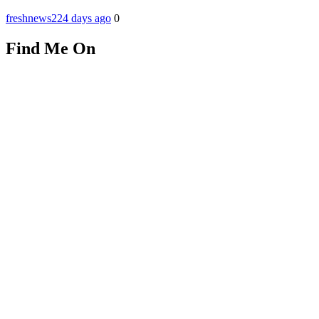
freshnews22
4 days ago
0
Find Me On