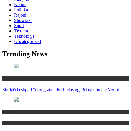
Neque
Politika
Rajoni
Showbizi
Sport
Të tjera
Teknologji
Uncategorized
Trending News
Rajoni
Shqipëria shpall “non grata” dy shtetas nga Maqedonia e Veriut
Politika
Rajoni