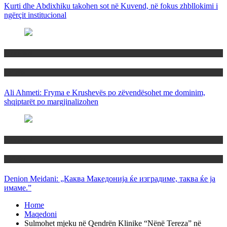
Kurti dhe Abdixhiku takohen sot në Kuvend, në fokus zhbllokimi i
ngërçit institucional
Maqedoni
Politika
Ali Ahmeti: Fryma e Krushevës po zëvendësohet me dominim,
shqiptarët po margjinalizohen
Maqedoni
Politika
Denion Meidani: „Каква Македонија ќе изградиме, таква ќе ја
имаме.”
Home
Maqedoni
Sulmohet mjeku në Qendrën Klinike “Nënë Tereza” në