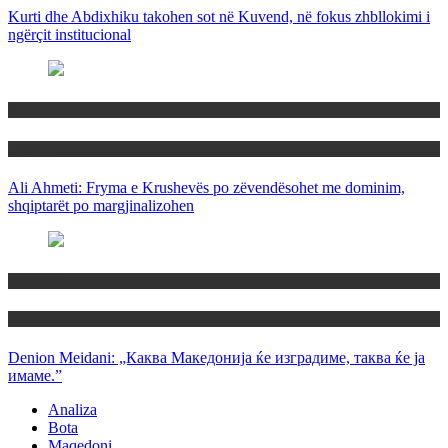
Kurti dhe Abdixhiku takohen sot në Kuvend, në fokus zhbllokimi i
ngërçit institucional
Maqedoni
Politika
Ali Ahmeti: Fryma e Krushevës po zëvendësohet me dominim,
shqiptarët po margjinalizohen
Maqedoni
Politika
Denion Meidani: „Каква Македонија ќе изградиме, таква ќе ја
имаме.”
Analiza
Bota
Maqedoni