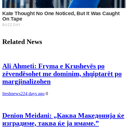
Related News
Ali Ahmeti: Fryma e Krushevës po
zëvendësohet me dominim, shqiptarët po
margjinalizohen
freshnews22
4 days ago
0
Denion Meidani: „Каква Македонија ќе
изградиме, таква ќе ја имаме.”