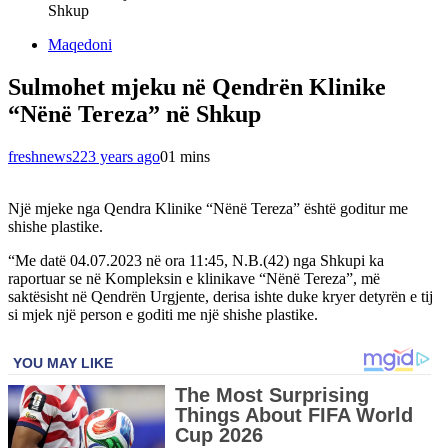
Shkup
Maqedoni
Sulmohet mjeku në Qendrën Klinike
“Nënë Tereza” në Shkup
freshnews22
3 years ago
0
1 mins
Një mjeke nga Qendra Klinike “Nënë Tereza” është goditur me
shishe plastike.
“Me datë 04.07.2023 në ora 11:45, N.B.(42) nga Shkupi ka
raportuar se në Kompleksin e klinikave “Nënë Tereza”, më
saktësisht në Qendrën Urgjente, derisa ishte duke kryer detyrën e tij
si mjek një person e goditi me një shishe plastike.