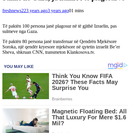
freshnews22
3 years ago
3 years ago
0
1 mins
Të paktën 100 persona janë plagosur në të gjithë Izraelin, pas
sulmeve nga Gaza.
Të paktën 80 persona janë transferuar në Qendrën Mjekësore
Soroka, një qendër kryesore mjekësore në qytetin izraelit Be’er
Sheva, shkruan CNN, transmeton Klankosova.tv.