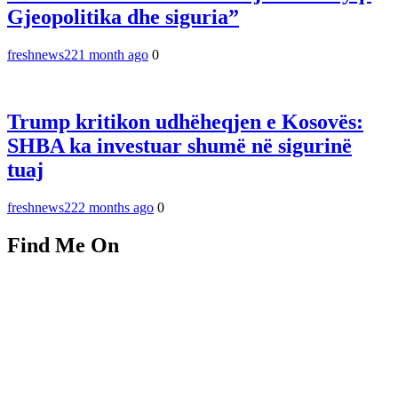
Gjeopolitika dhe siguria”
freshnews22
1 month ago
0
Trump kritikon udhëheqjen e Kosovës:
SHBA ka investuar shumë në sigurinë
tuaj
freshnews22
2 months ago
0
Find Me On