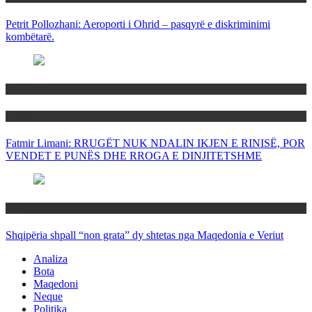
Petrit Pollozhani: Aeroporti i Ohrid – pasqyrë e diskriminimi
kombëtarë.
Maqedoni
Politika
Fatmir Limani: RRUGËT NUK NDALIN IKJEN E RINISË, POR
VENDET E PUNËS DHE RROGA E DINJITETSHME
Rajoni
Shqipëria shpall “non grata” dy shtetas nga Maqedonia e Veriut
Analiza
Bota
Maqedoni
Neque
Politika