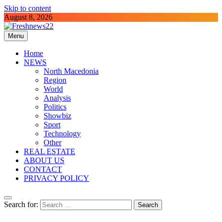
Skip to content
August 8, 2026
Menu
Freshnews22
Best News Website in North Macedonia
Home
NEWS
North Macedonia
Region
World
Analysis
Politics
Showbiz
Sport
Technology
Other
REAL ESTATE
ABOUT US
CONTACT
PRIVACY POLICY
Search for: