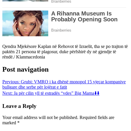
Qendra Mjekësore Kaplan në Rehovot të Izraelit, tha se po trajton të
paktën 21 persona të plagosur, duke përfshirë dy në gjendje të
rëndë./ Klanmacedonia
Post navigation
Previous:
Grubi: VMRO i ka dhënë monopol 15 vjeçar kompanive
bullgare dhe serbe për lojërat e fatit
Next:
Ja për cilin yll të estradës “vdes” Big Mama⬇️⬇️
Leave a Reply
Your email address will not be published.
Required fields are
marked
*