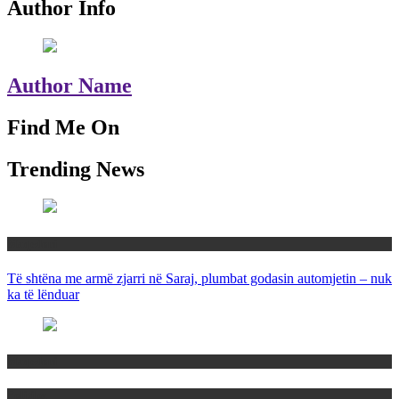
Author Info
Author Name
Find Me On
Trending News
Maqedoni
Të shtëna me armë zjarri në Saraj, plumbat godasin automjetin – nuk
ka të lënduar
Maqedoni
Politika