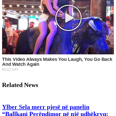
Related News
Ylber Sela merr pjesë në panelin
“Ballkani Perëndimor në një udhëkryq: