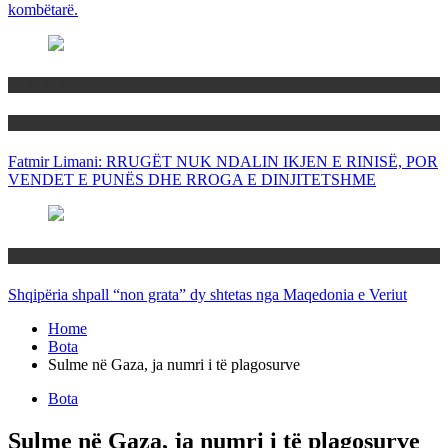
kombëtarë.
Maqedoni
Politika
Fatmir Limani: RRUGËT NUK NDALIN IKJEN E RINISË, POR
VENDET E PUNËS DHE RROGA E DINJITETSHME
Rajoni
Shqipëria shpall “non grata” dy shtetas nga Maqedonia e Veriut
Home
Bota
Sulme në Gaza, ja numri i të plagosurve
Bota
Sulme në Gaza, ja numri i të plagosurve