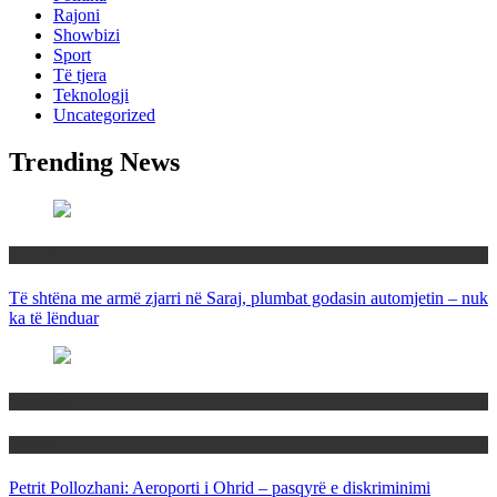
Rajoni
Showbizi
Sport
Të tjera
Teknologji
Uncategorized
Trending News
Maqedoni
Të shtëna me armë zjarri në Saraj, plumbat godasin automjetin – nuk
ka të lënduar
Maqedoni
Politika
Petrit Pollozhani: Aeroporti i Ohrid – pasqyrë e diskriminimi