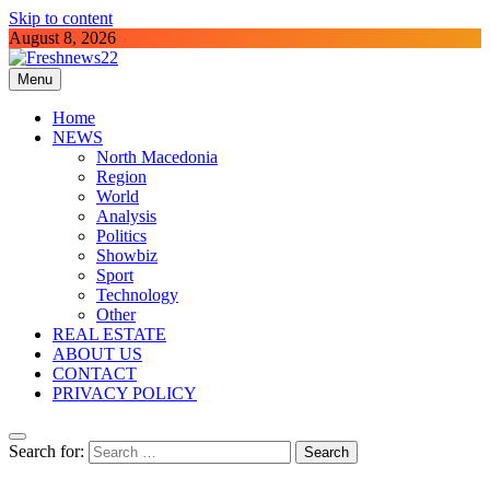
Skip to content
August 8, 2026
Menu
Freshnews22
Best News Website in North Macedonia
Home
NEWS
North Macedonia
Region
World
Analysis
Politics
Showbiz
Sport
Technology
Other
REAL ESTATE
ABOUT US
CONTACT
PRIVACY POLICY
Search for: