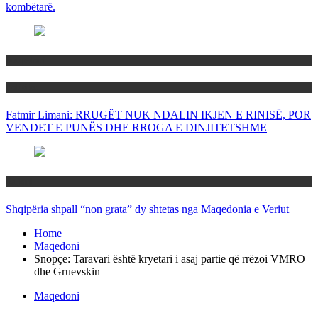
kombëtarë.
Maqedoni
Politika
Fatmir Limani: RRUGËT NUK NDALIN IKJEN E RINISË, POR
VENDET E PUNËS DHE RROGA E DINJITETSHME
Rajoni
Shqipëria shpall “non grata” dy shtetas nga Maqedonia e Veriut
Home
Maqedoni
Snopçe: Taravari është kryetari i asaj partie që rrëzoi VMRO
dhe Gruevskin
Maqedoni