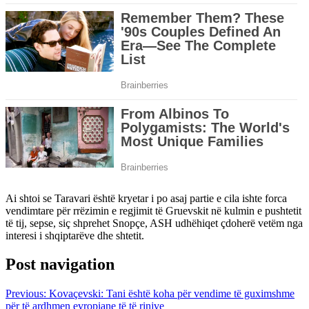
Ai shtoi se Taravari është kryetar i po asaj partie e cila ishte forca
vendimtare për rrëzimin e regjimit të Gruevskit në kulmin e pushtetit
të tij, sepse, siç shprehet Snopçe, ASH udhëhiqet çdoherë vetëm nga
interesi i shqiptarëve dhe shtetit.
Post navigation
Previous:
Kovaçevski: Tani është koha për vendime të guximshme
për të ardhmen evropiane të të rinjve