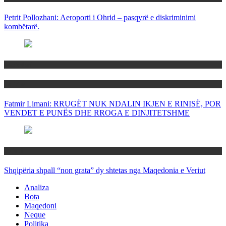
Petrit Pollozhani: Aeroporti i Ohrid – pasqyrë e diskriminimi
kombëtarë.
Maqedoni
Politika
Fatmir Limani: RRUGËT NUK NDALIN IKJEN E RINISË, POR
VENDET E PUNËS DHE RROGA E DINJITETSHME
Rajoni
Shqipëria shpall “non grata” dy shtetas nga Maqedonia e Veriut
Analiza
Bota
Maqedoni
Neque
Politika