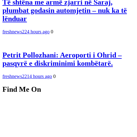
Të shtëna me armë zjarri në Saraj,
plumbat godasin automjetin – nuk ka të
lënduar
freshnews22
4 hours ago
0
Petrit Pollozhani: Aeroporti i Ohrid –
pasqyrë e diskriminimi kombëtarë.
freshnews22
14 hours ago
0
Find Me On