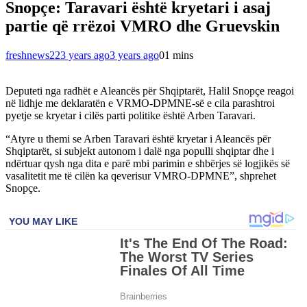
Snopçe: Taravari është kryetari i asaj
partie që rrëzoi VMRO dhe Gruevskin
freshnews22
3 years ago
3 years ago
0
1 mins
Deputeti nga radhët e Aleancës për Shqiptarët, Halil Snopçe reagoi
në lidhje me deklaratën e VRMO-DPMNE-së e cila parashtroi
pyetje se kryetar i cilës parti politike është Arben Taravari.
“Atyre u themi se Arben Taravari është kryetar i Aleancës për
Shqiptarët, si subjekt autonom i dalë nga populli shqiptar dhe i
ndërtuar qysh nga dita e parë mbi parimin e shbërjes së logjikës së
vasalitetit me të cilën ka qeverisur VMRO-DPMNE”, shprehet
Snopçe.