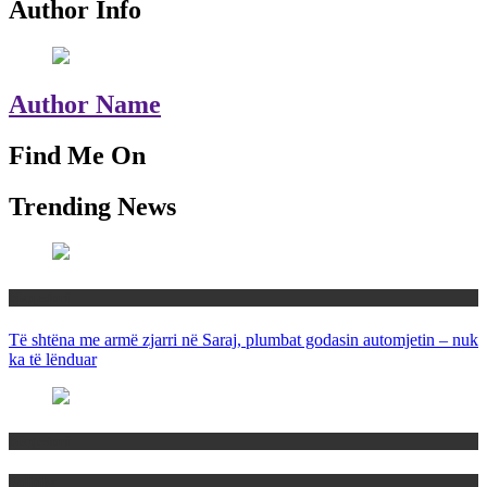
Author Info
Author Name
Find Me On
Trending News
Maqedoni
Të shtëna me armë zjarri në Saraj, plumbat godasin automjetin – nuk
ka të lënduar
Maqedoni
Politika