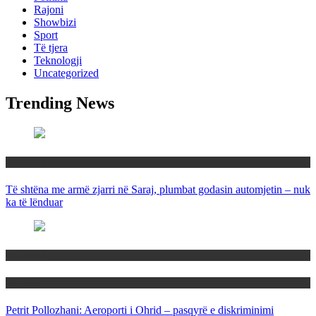
Rajoni
Showbizi
Sport
Të tjera
Teknologji
Uncategorized
Trending News
Maqedoni
Të shtëna me armë zjarri në Saraj, plumbat godasin automjetin – nuk
ka të lënduar
Maqedoni
Politika
Petrit Pollozhani: Aeroporti i Ohrid – pasqyrë e diskriminimi