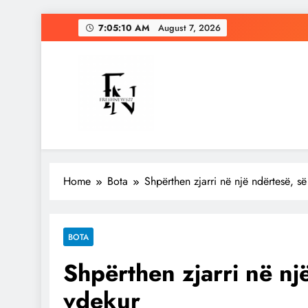
Skip
7:05:12 AM
August 7, 2026
to
content
Freshnews22
Best News Website in North Macedonia
Home
Bota
Shpërthen zjarri në një ndërtesë, s
BOTA
Shpërthen zjarri në nj
vdekur