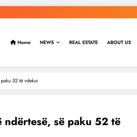
Home
NEWS
REAL ESTATE
ABOUT US
ë paku 52 të vdekur
ë ndërtesë, së paku 52 të