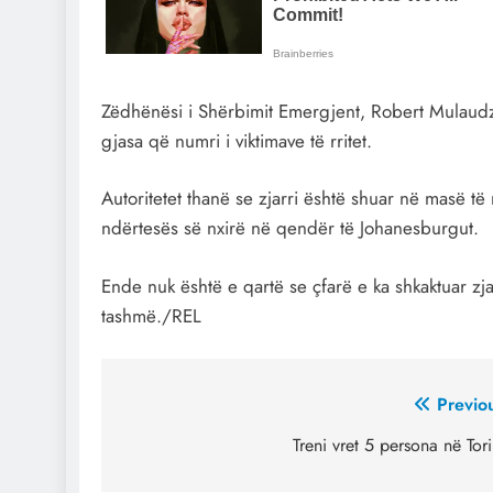
Zëdhënësi i Shërbimit Emergjent, Robert Mulaudzi,
gjasa që numri i viktimave të rritet.
Autoritetet thanë se zjarri është shuar në masë t
ndërtesës së nxirë në qendër të Johanesburgut.
Ende nuk është e qartë se çfarë e ka shkaktuar zj
tashmë./REL
Post
Previo
navigation
Treni vret 5 persona në Tor