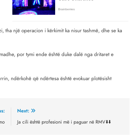
 tha një operacion i kërkimit ka nisur tashmë, dhe se ka
ë madhe, por tymi ende është duke dalë nga dritaret e
arrin, ndërkohë që ndërtesa është evokuar plotësisht
us:
Next:
ino
Ja cili është profesioni më i paguar në RMV⬇️⬇️