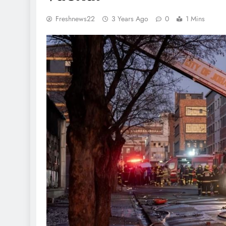
Freshnews22
3 Years Ago
0
1 Mins