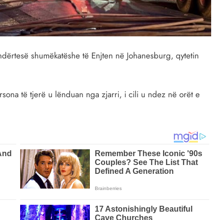
ndërtesë shumëkatëshe të Enjten në Johanesburg, qytetin
ona të tjerë u lënduan nga zjarri, i cili u ndez në orët e