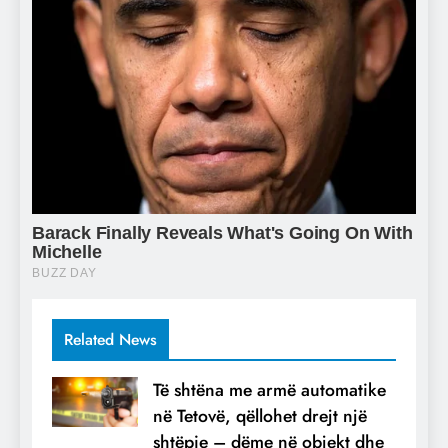
Related News
Të shtëna me armë automatike
në Tetovë, qëllohet drejt një
shtëpie – dëme në objekt dhe