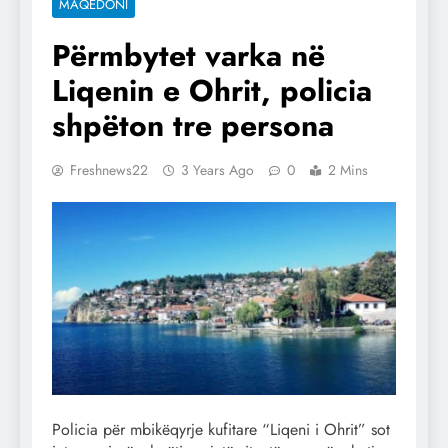
MAQEDONI
Përmbytet varka në
Liqenin e Ohrit, policia
shpëton tre persona
Freshnews22
3 Years Ago
0
2 Mins
Policia për mbikëqyrje kufitare “Liqeni i Ohrit” sot