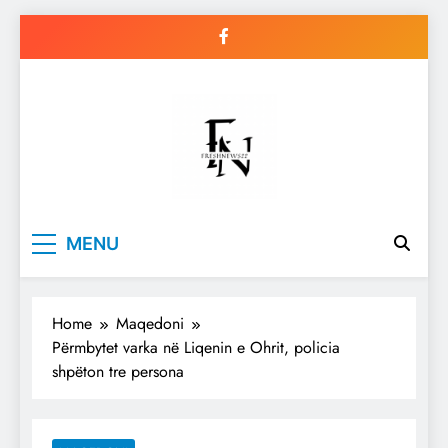
Skip
to
content
Freshnews22
Best News Website in North
MENU
Macedonia
Home
Maqedoni
Përmbytet varka në Liqenin e Ohrit, policia
shpëton tre persona