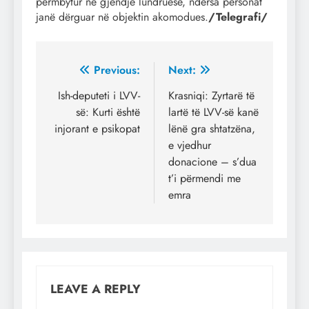
përmbytur në gjendje lundruese, ndërsa personat
janë dërguar në objektin akomodues.
/Telegrafi/
Post
Previous:
Next:
navigation
Ish-deputeti i LVV-
Krasniqi: Zyrtarë të
së: Kurti është
lartë të LVV-së kanë
injorant e psikopat
lënë gra shtatzëna,
e vjedhur
donacione – s’dua
t’i përmendi me
emra
LEAVE A REPLY