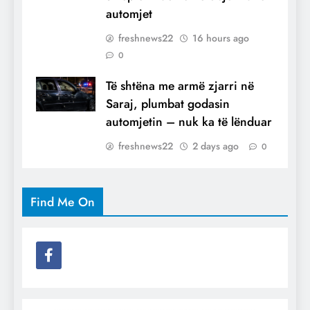
automjet
freshnews22
16 hours ago
0
Të shtëna me armë zjarri në
Saraj, plumbat godasin
automjetin – nuk ka të lënduar
freshnews22
2 days ago
0
Find Me On