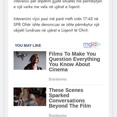
intevenoi për shpëtim gjatë situatës me përmbytjen
e një varke me vela në ujërat e liqenit.
Intevenimi vijoi pasi më parë rreth orës 17:45 në
SPB Ohër ishte denoncuar se ishte përmbytur një
objekt lundrues në ujërat e Liqenit të Ohrit.