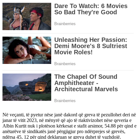
Në veçanti, të pyetur nëse janë dakord që greva të pezullohet deri në
janar të vitit 2023, në mënyrë që ajo të riaktivizohet nëse qeveria e
Albin Kurtit nuk i plotëson kërkesat e stafit arsimor, 54.88 për qind e
anëtarëve të sindikatës janë përgjigjur pro ndërprejes së grevës,
ndërsa 45, 12 për qind deklaruan se greva duhet të vazhdojë.