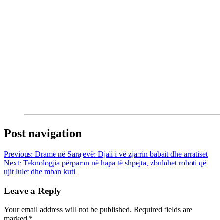
Post navigation
Previous:
Dramë në Sarajevë: Djali i vë zjarrin babait dhe arratiset
Next:
Teknologjia përparon në hapa të shpejta, zbulohet roboti që
ujit lulet dhe mban kuti
Leave a Reply
Your email address will not be published.
Required fields are
marked
*