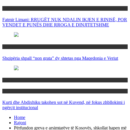
Politika
Fatmir Limani: RRUGËT NUK NDALIN IKJEN E RINISË, POR
VENDET E PUNËS DHE RROGA E DINJITETSHME
Rajoni
Shqipëria shpall “non grata” dy shtetas nga Maqedonia e Veriut
Politika
Rajoni
Kurti dhe Abdixhiku takohen sot në Kuvend, në fokus zhbllokimi i
ngërçit institucional
Home
Rajoni
Përfundon greva e arsimtarëve të Kosovës, shkollat hapen më