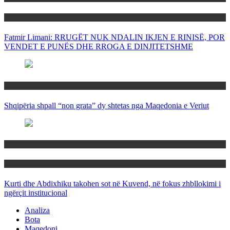
Politika
Fatmir Limani: RRUGËT NUK NDALIN IKJEN E RINISË, POR
VENDET E PUNËS DHE RROGA E DINJITETSHME
Rajoni
Shqipëria shpall “non grata” dy shtetas nga Maqedonia e Veriut
Politika
Rajoni
Kurti dhe Abdixhiku takohen sot në Kuvend, në fokus zhbllokimi i
ngërçit institucional
Analiza
Bota
Maqedoni