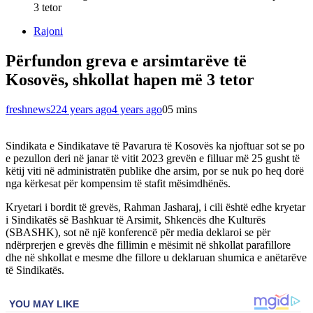
3 tetor
Rajoni
Përfundon greva e arsimtarëve të
Kosovës, shkollat hapen më 3 tetor
freshnews22
4 years ago
4 years ago
0
5 mins
Sindikata e Sindikatave të Pavarura të Kosovës ka njoftuar sot se po
e pezullon deri në janar të vitit 2023 grevën e filluar më 25 gusht të
këtij viti në administratën publike dhe arsim, por se nuk po heq dorë
nga kërkesat për kompensim të stafit mësimdhënës.
Kryetari i bordit të grevës, Rahman Jasharaj, i cili është edhe kryetar
i Sindikatës së Bashkuar të Arsimit, Shkencës dhe Kulturës
(SBASHK), sot në një konferencë për media deklaroi se për
ndërprerjen e grevës dhe fillimin e mësimit në shkollat parafillore
dhe në shkollat e mesme dhe fillore u deklaruan shumica e anëtarëve
të Sindikatës.