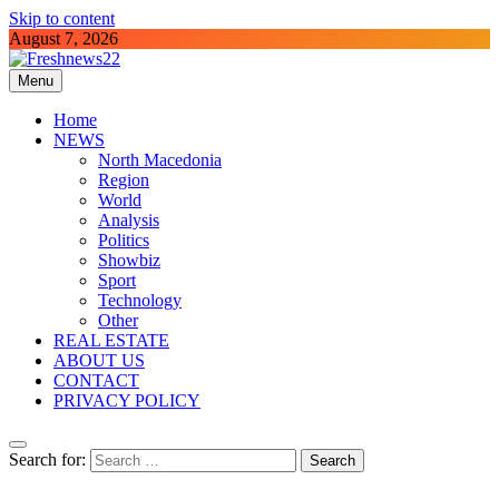
Skip to content
August 7, 2026
Menu
Freshnews22
Best News Website in North Macedonia
Home
NEWS
North Macedonia
Region
World
Analysis
Politics
Showbiz
Sport
Technology
Other
REAL ESTATE
ABOUT US
CONTACT
PRIVACY POLICY
Search for: