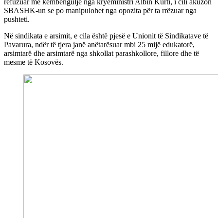
refuzuar me këmbëngulje nga kryeministri Albin Kurti, i cili akuzon
SBASHK-un se po manipulohet nga opozita për ta rrëzuar nga
pushteti.
Në sindikata e arsimit, e cila është pjesë e Unionit të Sindikatave të
Pavarura, ndër të tjera janë anëtarësuar mbi 25 mijë edukatorë,
arsimtarë dhe arsimtarë nga shkollat parashkollore, fillore dhe të
mesme të Kosovës.