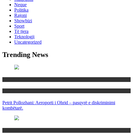
Neque
Politika
Rajoni
Showbizi
Sport
Të tjera
Teknologji
Uncategorized
Trending News
Maqedoni
Politika
Petrit Pollozhani: Aeroporti i Ohrid – pasqyrë e diskriminimi
kombëtarë.
Maqedoni