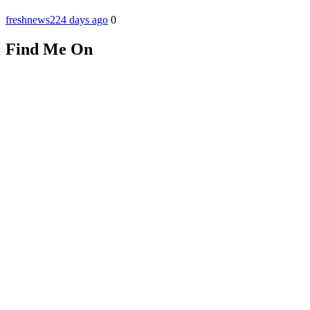
freshnews22
4 days ago
0
Find Me On