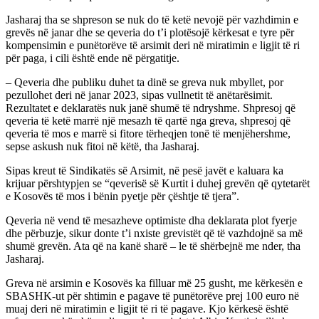
Jasharaj tha se shpreson se nuk do të ketë nevojë për vazhdimin e
grevës në janar dhe se qeveria do t’i plotësojë kërkesat e tyre për
kompensimin e punëtorëve të arsimit deri në miratimin e ligjit të ri
për paga, i cili është ende në përgatitje.
– Qeveria dhe publiku duhet ta dinë se greva nuk mbyllet, por
pezullohet deri në janar 2023, sipas vullnetit të anëtarësimit.
Rezultatet e deklaratës nuk janë shumë të ndryshme. Shpresoj që
qeveria të ketë marrë një mesazh të qartë nga greva, shpresoj që
qeveria të mos e marrë si fitore tërheqjen tonë të menjëhershme,
sepse askush nuk fitoi në këtë, tha Jasharaj.
Sipas kreut të Sindikatës së Arsimit, në pesë javët e kaluara ka
krijuar përshtypjen se “qeverisë së Kurtit i duhej grevën që qytetarët
e Kosovës të mos i bënin pyetje për çështje të tjera”.
Qeveria në vend të mesazheve optimiste dha deklarata plot fyerje
dhe përbuzje, sikur donte t’i nxiste grevistët që të vazhdojnë sa më
shumë grevën. Ata që na kanë sharë – le të shërbejnë me nder, tha
Jasharaj.
Greva në arsimin e Kosovës ka filluar më 25 gusht, me kërkesën e
SBASHK-ut për shtimin e pagave të punëtorëve prej 100 euro në
muaj deri në miratimin e ligjit të ri të pagave. Kjo kërkesë është