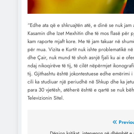
“Edhe ata që e shkruajtën atë, e dinë se nuk jam 
Kasamin dhe Izet Mexhitin dhe të mos flasë për pje
kam raporte mjaft kore. Me të jam takuar në shu
për mua. Vizita e Kurtit nuk ishte problematikë në ve
dhe Çair, nuk mund të shoh asnjë fjali ku ai e 
ndaj nikoqirëve të tij, të cilët nëpërmjet ikonograf
tij. Gjithashtu është jokontestuese edhe emërimi
cili ka studiuar një periudhë në Shkup dhe ka jetu
para 30 vjetësh, atëherë është e qartë se nuk bëhe
Televizionin Sitel.
Post
Previo
Dëgjon kritikat, intervenon në dhëmbët e 