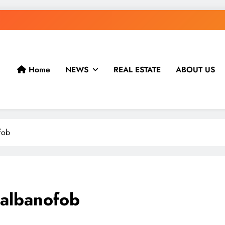
Home
NEWS
REAL ESTATE
ABOUT US
fob
 albanofob