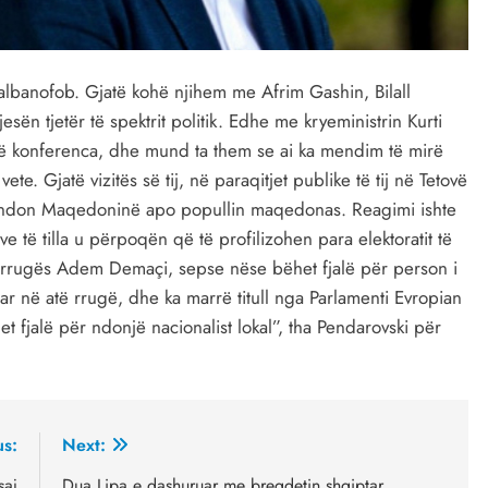
albanofob. Gjatë kohë njihem me Afrim Gashin, Bilall
sën tjetër të spektrit politik. Edhe me kryeministrin Kurti
më konferenca, dhe mund ta them se ai ka mendim të mirë
te. Gjatë vizitës së tij, në paraqitjet publike të tij në Tetovë
ofendon Maqedoninë apo popullin maqedonas. Reagimi ishte
ive të tilla u përpoqën që të profilizohen para elektoratit të
 i rrugës Adem Demaçi, sepse nëse bëhet fjalë për person i
ar në atë rrugë, dhe ka marrë titull nga Parlamenti Evropian
t fjalë për ndonjë nacionalist lokal”, tha Pendarovski për
us:
Next:
saj
Dua Lipa e dashuruar me bregdetin shqiptar