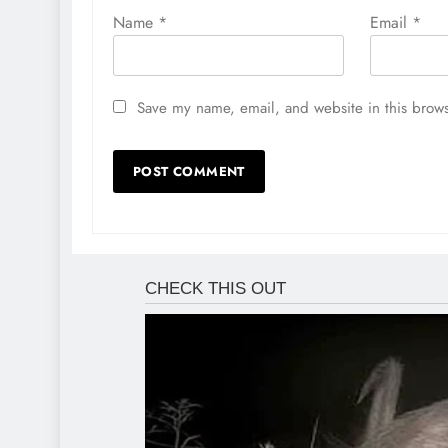
Name
*
Email
*
Save my name, email, and website in this brows