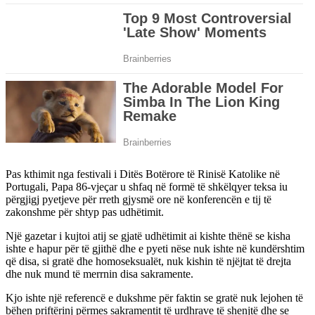
Pas kthimit nga festivali i Ditës Botërore të Rinisë Katolike në
Portugali, Papa 86-vjeçar u shfaq në formë të shkëlqyer teksa iu
përgjigj pyetjeve për rreth gjysmë ore në konferencën e tij të
zakonshme për shtyp pas udhëtimit.
Një gazetar i kujtoi atij se gjatë udhëtimit ai kishte thënë se kisha
ishte e hapur për të gjithë dhe e pyeti nëse nuk ishte në kundërshtim
që disa, si gratë dhe homoseksualët, nuk kishin të njëjtat të drejta
dhe nuk mund të merrnin disa sakramente.
Kjo ishte një referencë e dukshme për faktin se gratë nuk lejohen të
bëhen priftërinj përmes sakramentit të urdhrave të shenjtë dhe se