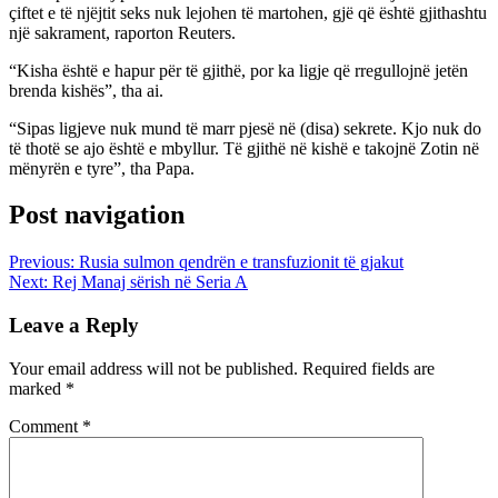
çiftet e të njëjtit seks nuk lejohen të martohen, gjë që është gjithashtu
një sakrament, raporton Reuters.
“Kisha është e hapur për të gjithë, por ka ligje që rregullojnë jetën
brenda kishës”, tha ai.
“Sipas ligjeve nuk mund të marr pjesë në (disa) sekrete. Kjo nuk do
të thotë se ajo është e mbyllur. Të gjithë në kishë e takojnë Zotin në
mënyrën e tyre”, tha Papa.
Post navigation
Previous:
Rusia sulmon qendrën e transfuzionit të gjakut
Next:
Rej Manaj sërish në Seria A
Leave a Reply
Your email address will not be published.
Required fields are
marked
*
Comment
*