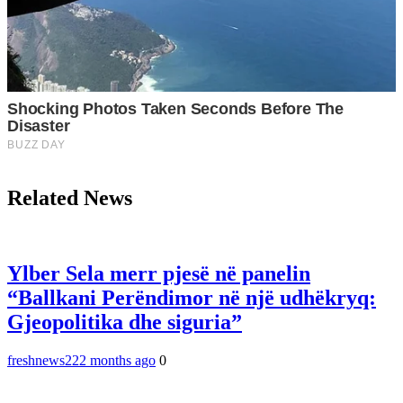
Related News
Ylber Sela merr pjesë në panelin
“Ballkani Perëndimor në një udhëkryq:
Gjeopolitika dhe siguria”
freshnews22
2 months ago
0