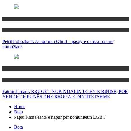
Maqedoni
Politika
Petrit Pollozhani: Aeroporti i Ohrid – pasqyrë e diskriminimi
kombëtarë.
Maqedoni
Politika
Fatmir Limani: RRUGËT NUK NDALIN IKJEN E RINISË, POR
VENDET E PUNËS DHE RROGA E DINJITETSHME
Home
Bota
Papa: Kisha është e hapur për komunitetin LGBT
Bota