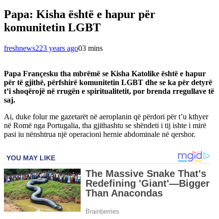
Papa: Kisha është e hapur për
komunitetin LGBT
freshnews22
3 years ago
0
3 mins
Papa Françesku tha mbrëmë se Kisha Katolike është e hapur
për të gjithë, përfshirë komunitetin LGBT dhe se ka për detyrë
t’i shoqërojë në rrugën e spiritualitetit, por brenda rregullave të
saj.
Ai, duke folur me gazetarët në aeroplanin që përdori për t’u kthyer
në Romë nga Portugalia, tha gjithashtu se shëndeti i tij ishte i mirë
pasi iu nënshtrua një operacioni hernie abdominale në qershor.