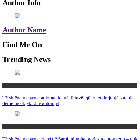
Author Info
Author Name
Find Me On
Trending News
Maqedoni
Të shtëna me armë automatike në Tetovë, qëllohet drejt një shtëpie –
dëme në objekt dhe automjet
Maqedoni
Të shtëna me armë zjarri në Saraj, plumbat godasin automjetin – nuk