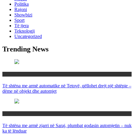
Politika
Rajoni
Showbizi
Sport
Të tjera
Teknologji
Uncategorized
Trending News
Maqedoni
Të shtëna me armë automatike në Tetovë, qëllohet drejt një shtëpie –
dëme në objekt dhe automjet
Maqedoni
Të shtëna me armë zjarri në Saraj, plumbat godasin automjetin – nuk
ka të lënduar