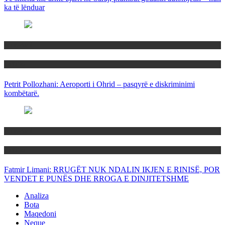
ka të lënduar
Maqedoni
Politika
Petrit Pollozhani: Aeroporti i Ohrid – pasqyrë e diskriminimi
kombëtarë.
Maqedoni
Politika
Fatmir Limani: RRUGËT NUK NDALIN IKJEN E RINISË, POR
VENDET E PUNËS DHE RROGA E DINJITETSHME
Analiza
Bota
Maqedoni
Neque