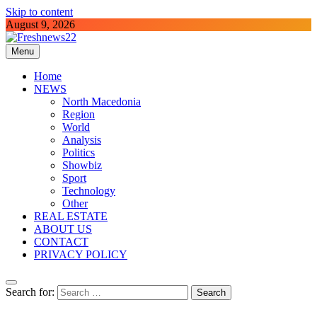
Skip to content
August 9, 2026
Menu
Freshnews22
Best News Website in North Macedonia
Home
NEWS
North Macedonia
Region
World
Analysis
Politics
Showbiz
Sport
Technology
Other
REAL ESTATE
ABOUT US
CONTACT
PRIVACY POLICY
Search for: