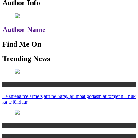
Author Info
Author Name
Find Me On
Trending News
Maqedoni
Të shtëna me armë zjarri në Saraj, plumbat godasin automjetin – nuk
ka të lënduar
Maqedoni
Politika