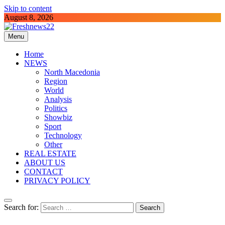
Skip to content
August 8, 2026
Menu
Freshnews22
Best News Website in North Macedonia
Home
NEWS
North Macedonia
Region
World
Analysis
Politics
Showbiz
Sport
Technology
Other
REAL ESTATE
ABOUT US
CONTACT
PRIVACY POLICY
Search for: