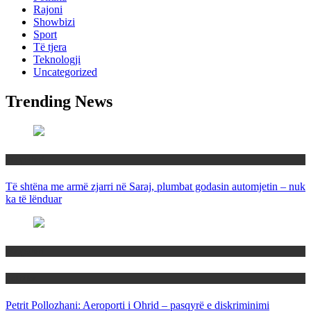
Rajoni
Showbizi
Sport
Të tjera
Teknologji
Uncategorized
Trending News
Maqedoni
Të shtëna me armë zjarri në Saraj, plumbat godasin automjetin – nuk
ka të lënduar
Maqedoni
Politika
Petrit Pollozhani: Aeroporti i Ohrid – pasqyrë e diskriminimi