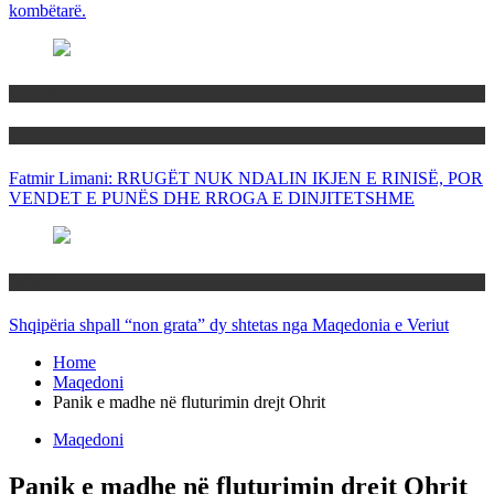
kombëtarë.
Maqedoni
Politika
Fatmir Limani: RRUGËT NUK NDALIN IKJEN E RINISË, POR
VENDET E PUNËS DHE RROGA E DINJITETSHME
Rajoni
Shqipëria shpall “non grata” dy shtetas nga Maqedonia e Veriut
Home
Maqedoni
Panik e madhe në fluturimin drejt Ohrit
Maqedoni
Panik e madhe në fluturimin drejt Ohrit