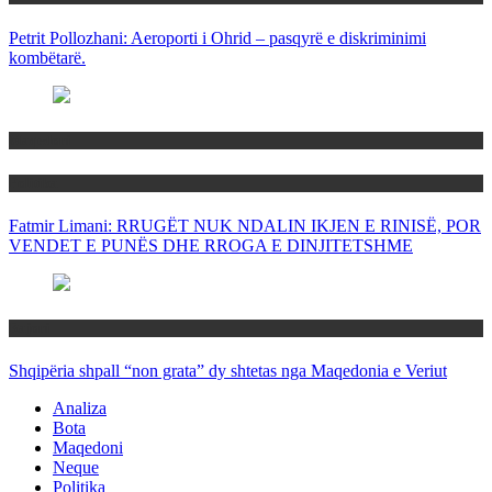
Petrit Pollozhani: Aeroporti i Ohrid – pasqyrë e diskriminimi
kombëtarë.
Maqedoni
Politika
Fatmir Limani: RRUGËT NUK NDALIN IKJEN E RINISË, POR
VENDET E PUNËS DHE RROGA E DINJITETSHME
Rajoni
Shqipëria shpall “non grata” dy shtetas nga Maqedonia e Veriut
Analiza
Bota
Maqedoni
Neque
Politika