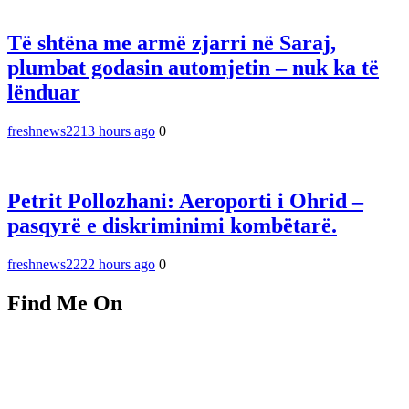
Të shtëna me armë zjarri në Saraj,
plumbat godasin automjetin – nuk ka të
lënduar
freshnews22
13 hours ago
0
Petrit Pollozhani: Aeroporti i Ohrid –
pasqyrë e diskriminimi kombëtarë.
freshnews22
22 hours ago
0
Find Me On