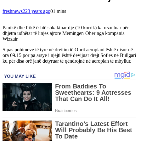
freshnews22
3 years ago
0
1 mins
Panikë dhe frikë është shkaktuar dje (10 korrik) ka rezultuar për
dhjetra udhëtar të linjës ajrore Memingen-Oher nga kompania
Wizzair.
Sipas pohimeve të tyre në dreitim të Ohrit aeroplani është nisur në
ora 09.15 por pa arsye i njëjti është devijuar drejt Sofies në Bullgari
ku për disa orë janë detyruar të qëndrojnë në aeroplan të mbyllur.