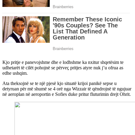
Kjo pritje e panevojshme dhe e lodhshme ka nxitur shqetësim te
udhetarët të cilët pohojnë se përveç pritjes atyre nuk j’u ofrua as
edhe ushqim.
Ata theksojnë se te një pjesë kjo situatë krijoi panikë sepse u
detyruan për më shumë se 4 orë nga Wizzair të qëndrojnë të ngujuar
në aeroplan në aeroportin e Sofies duke pritur fluturimin drejt Ohrit.