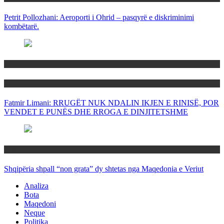
Petrit Pollozhani: Aeroporti i Ohrid – pasqyrë e diskriminimi
kombëtarë.
Maqedoni
Politika
Fatmir Limani: RRUGËT NUK NDALIN IKJEN E RINISË, POR
VENDET E PUNËS DHE RROGA E DINJITETSHME
Rajoni
Shqipëria shpall “non grata” dy shtetas nga Maqedonia e Veriut
Analiza
Bota
Maqedoni
Neque
Politika