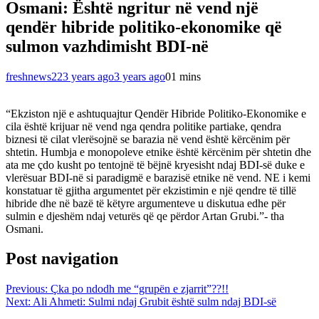
Osmani: Është ngritur në vend një
qendër hibride politiko-ekonomike që
sulmon vazhdimisht BDI-në
freshnews22
3 years ago
3 years ago
0
1 mins
“Ekziston një e ashtuquajtur Qendër Hibride Politiko-Ekonomike e
cila është krijuar në vend nga qendra politike partiake, qendra
biznesi të cilat vlerësojnë se barazia në vend është kërcënim për
shtetin. Humbja e monopoleve etnike është kërcënim për shtetin dhe
ata me çdo kusht po tentojnë të bëjnë kryesisht ndaj BDI-së duke e
vlerësuar BDI-në si paradigmë e barazisë etnike në vend. NE i kemi
konstatuar të gjitha argumentet për ekzistimin e një qendre të tillë
hibride dhe në bazë të këtyre argumenteve u diskutua edhe për
sulmin e djeshëm ndaj veturës që qe përdor Artan Grubi.”- tha
Osmani.
Post navigation
Previous:
Çka po ndodh me “grupën e zjarrit”??!!
Next:
Ali Ahmeti: Sulmi ndaj Grubit është sulm ndaj BDI-së