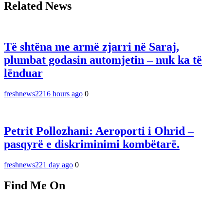
Related News
Të shtëna me armë zjarri në Saraj,
plumbat godasin automjetin – nuk ka të
lënduar
freshnews22
16 hours ago
0
Petrit Pollozhani: Aeroporti i Ohrid –
pasqyrë e diskriminimi kombëtarë.
freshnews22
1 day ago
0
Find Me On