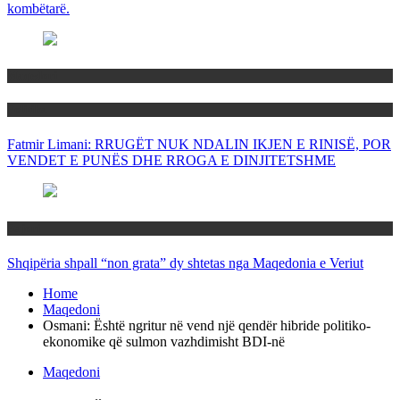
kombëtarë.
Maqedoni
Politika
Fatmir Limani: RRUGËT NUK NDALIN IKJEN E RINISË, POR
VENDET E PUNËS DHE RROGA E DINJITETSHME
Rajoni
Shqipëria shpall “non grata” dy shtetas nga Maqedonia e Veriut
Home
Maqedoni
Osmani: Është ngritur në vend një qendër hibride politiko-
ekonomike që sulmon vazhdimisht BDI-në
Maqedoni