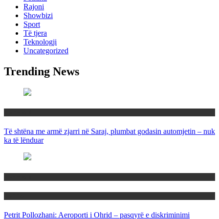
Rajoni
Showbizi
Sport
Të tjera
Teknologji
Uncategorized
Trending News
Maqedoni
Të shtëna me armë zjarri në Saraj, plumbat godasin automjetin – nuk
ka të lënduar
Maqedoni
Politika
Petrit Pollozhani: Aeroporti i Ohrid – pasqyrë e diskriminimi