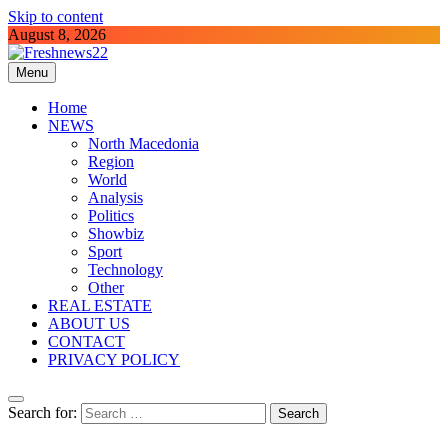
Skip to content
August 8, 2026
Menu
Freshnews22
Best News Website in North Macedonia
Home
NEWS
North Macedonia
Region
World
Analysis
Politics
Showbiz
Sport
Technology
Other
REAL ESTATE
ABOUT US
CONTACT
PRIVACY POLICY
Search for: