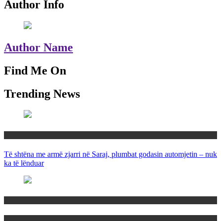
Author Info
Author Name
Find Me On
Trending News
Maqedoni
Të shtëna me armë zjarri në Saraj, plumbat godasin automjetin – nuk
ka të lënduar
Maqedoni
Politika