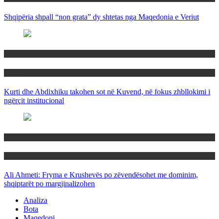
Shqipëria shpall “non grata” dy shtetas nga Maqedonia e Veriut
Politika
Rajoni
Kurti dhe Abdixhiku takohen sot në Kuvend, në fokus zhbllokimi i
ngërçit institucional
Maqedoni
Politika
Ali Ahmeti: Fryma e Krushevës po zëvendësohet me dominim,
shqiptarët po margjinalizohen
Analiza
Bota
Maqedoni