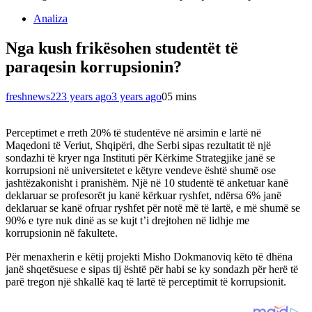
Analiza
Nga kush frikësohen studentët të
paraqesin korrupsionin?
freshnews22
3 years ago
3 years ago
0
5 mins
Perceptimet e rreth 20% të studentëve në arsimin e lartë në
Maqedoni të Veriut, Shqipëri, dhe Serbi sipas rezultatit të një
sondazhi të kryer nga Instituti për Kërkime Strategjike janë se
korrupsioni në universitetet e këtyre vendeve është shumë ose
jashtëzakonisht i pranishëm. Një në 10 studentë të anketuar kanë
deklaruar se profesorët ju kanë kërkuar ryshfet, ndërsa 6% janë
deklaruar se kanë ofruar ryshfet për notë më të lartë, e më shumë se
90% e tyre nuk dinë as se kujt t’i drejtohen në lidhje me
korrupsionin në fakultete.
Për menaxherin e këtij projekti Misho Dokmanoviq këto të dhëna
janë shqetësuese e sipas tij është për habi se ky sondazh për herë të
parë tregon një shkallë kaq të lartë të perceptimit të korrupsionit.