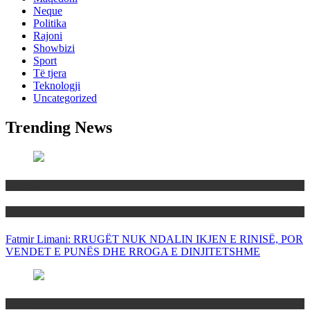
Neque
Politika
Rajoni
Showbizi
Sport
Të tjera
Teknologji
Uncategorized
Trending News
Maqedoni
Politika
Fatmir Limani: RRUGËT NUK NDALIN IKJEN E RINISË, POR
VENDET E PUNËS DHE RROGA E DINJITETSHME
Rajoni