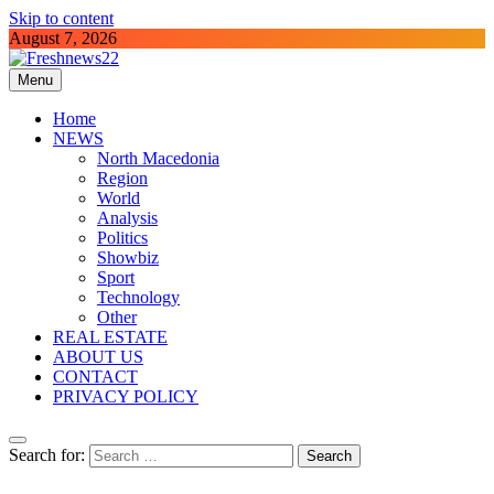
Skip to content
August 7, 2026
Menu
Freshnews22
Best News Website in North Macedonia
Home
NEWS
North Macedonia
Region
World
Analysis
Politics
Showbiz
Sport
Technology
Other
REAL ESTATE
ABOUT US
CONTACT
PRIVACY POLICY
Search for: