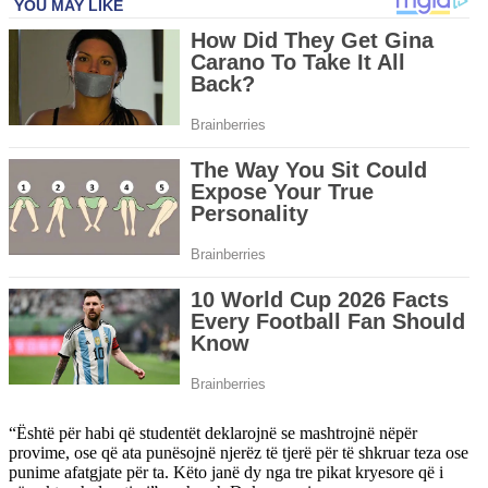
“Është për habi që studentët deklarojnë se mashtrojnë nëpër
provime, ose që ata punësojnë njerëz të tjerë për të shkruar teza ose
punime afatgjate për ta. Këto janë dy nga tre pikat kryesore që i