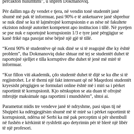
përcakton hulumtimi”, u shpreh Dokmanoviq.
Për dallim nga dy vendet e tjera, në vendin tonë studentët janë
shumë më pak të informuar, pasi 90% e të anketuarve janë shprehur
se nuk dinë se ku të lajmërojnë korrupsionin e as nëse në fakultete
ekziston ndonjë autoritet kompetent apo institucion i tillë. Në pyetjen
se pse nuk e raportojnë korrupsionin 1/3 e tyre janë përgjigjur se
kanë frikë nga pasojat nëse bëjnë një gjë të tillë.
“Kemi 90% të studentëve që nuk dinë se si të reagojnë dhe ky është
problem”, tha Dokmanoviq duke shtuar më tej se studentët duhet të
raportojnë sjelljet e tilla korruptive dhe duhet të jenë më mirë të
informuar.
“Kur fillon viti akademik, çdo studentë duhet të dijë se ku dhe si të
regjistrohet. Le të themi një fakt interesant që në Maqedoni studentët
kryesisht përgjigjen se formulari online është më i miri sa i përket
raportimit të korrupsionit. Kjo nënkupton se ata duan të ofrojnë
mbrojtje maksimale nga raportimi i mundshëm”, shtoi ai.
Parametrat midis tre vendeve janë të ndryshme, pasi sipas tij në
Shqipëri ka ndërgjegjësim shumë më të mirë sa i përket raportimit të
korrupsionit, ndërsa në Serbi ka më pak perceptim si për shembull
në fushën e kërkimit të ryshfetit apo detyrimin për të blerë një libër
të një profesori.