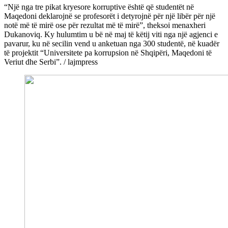
“Një nga tre pikat kryesore korruptive është që studentët në
Maqedoni deklarojnë se profesorët i detyrojnë për një libër për një
notë më të mirë ose për rezultat më të mirë”, theksoi menaxheri
Dukanoviq. Ky hulumtim u bë në maj të këtij viti nga një agjenci e
pavarur, ku në secilin vend u anketuan nga 300 studentë, në kuadër
të projektit “Universitete pa korrupsion në Shqipëri, Maqedoni të
Veriut dhe Serbi”. / lajmpress