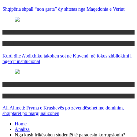
Shqipëria shpall “non grata” dy shtetas nga Maqedonia e Veriut
Politika
Rajoni
Kurti dhe Abdixhiku takohen sot në Kuvend, në fokus zhbllokimi i
ngërçit institucional
Maqedoni
Politika
Ali Ahmeti: Fryma e Krushevës po zëvendësohet me dominim,
shqiptarët po margjinalizohen
Home
Analiza
Nga kush frikësohen studentët të paraqesin korrupsionin?