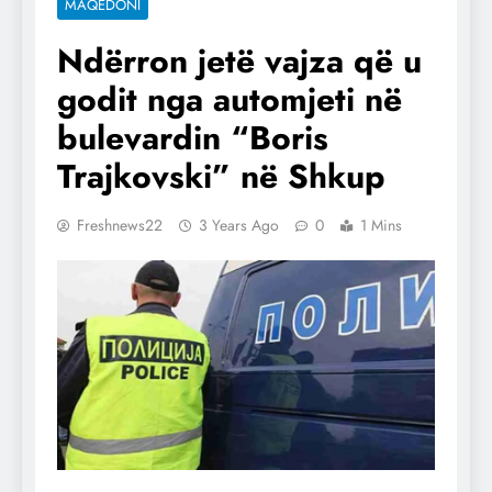
MAQEDONI
Ndërron jetë vajza që u
godit nga automjeti në
bulevardin “Boris
Trajkovski” në Shkup
Freshnews22
3 Years Ago
0
1 Mins