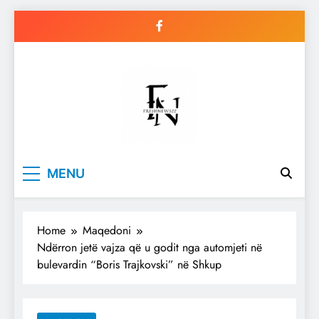
Skip
to
content
Freshnews22
Best News Website in North
MENU
Macedonia
Home
Maqedoni
Ndërron jetë vajza që u godit nga automjeti në
bulevardin “Boris Trajkovski” në Shkup