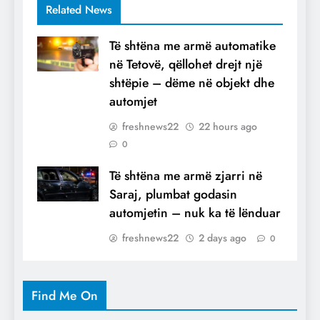
Related News
Të shtëna me armë automatike
në Tetovë, qëllohet drejt një
shtëpie – dëme në objekt dhe
automjet
freshnews22
22 hours ago
0
Të shtëna me armë zjarri në
Saraj, plumbat godasin
automjetin – nuk ka të lënduar
freshnews22
2 days ago
0
Find Me On