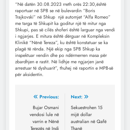
“Në datën 30.08.2023 rreth orës 22:30,është
raportuar në SPB se në bulevardin “Boris
Trajkovski” në Shkup një automjet “Alfa Romeo”
me targa të Shkupit ka goditur një të mitur nga
Shkupi, pas së cilës shoferi është larguar nga vendi
i ngjarjes. E mitura është dërguar në Kompleksin
Klinikë “Nënë Tereza”, ku është konstatuar se ka
plagë të rënda. Një ekip nga SPB Shkup ka
inspektuar vendin dhe po ndërmerren masa për
zbardhjen e rastit. Në lidhje me ngjarjen janë
arrestuar të dyshuarit”, thuhej në raportin e MPB-së
për aksidentin.
Post
Previous:
Next:
navigation
Bujar Osmani
Sekuestrohen 15
vendosi lule në
mijë dollar
varrin e Nënë
australian në Qafë
Terezës në Indi
Thanë