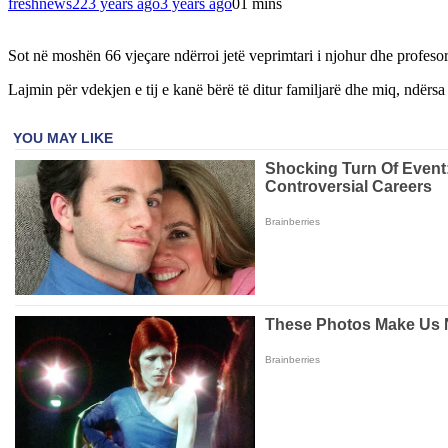
freshnews22
3 years ago
3 years ago
0
1 mins
Sot në moshën 66 vjeçare ndërroi jetë veprimtari i njohur dhe profesor
Lajmin për vdekjen e tij e kanë bërë të ditur familjarë dhe miq, ndërsa