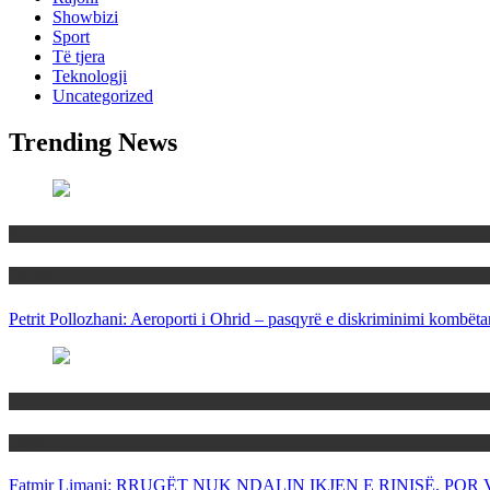
Showbizi
Sport
Të tjera
Teknologji
Uncategorized
Trending News
Maqedoni
Politika
Petrit Pollozhani: Aeroporti i Ohrid – pasqyrë e diskriminimi kombëta
Maqedoni
Politika
Fatmir Limani: RRUGËT NUK NDALIN IKJEN E RINISË, P