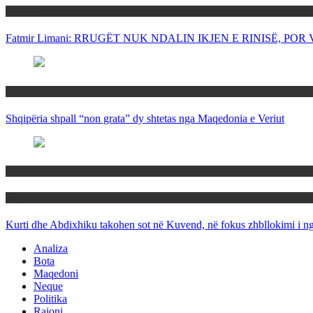
Politika
Fatmir Limani: RRUGËT NUK NDALIN IKJEN E RINISË, P
Rajoni
Shqipëria shpall “non grata” dy shtetas nga Maqedonia e Veriut
Politika
Rajoni
Kurti dhe Abdixhiku takohen sot në Kuvend, në fokus zhbllokimi i ngë
Analiza
Bota
Maqedoni
Neque
Politika
Rajoni