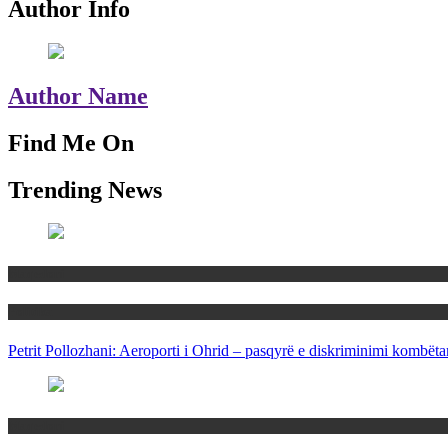
Author Info
Author Name
Find Me On
Trending News
Maqedoni
Politika
Petrit Pollozhani: Aeroporti i Ohrid – pasqyrë e diskriminimi kombëta
Maqedoni