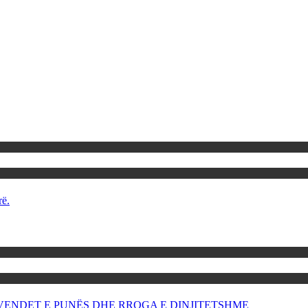
rë.
OR VENDET E PUNËS DHE RROGA E DINJITETSHME