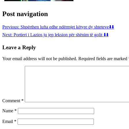
Post navigation
Previous:
Shpërthen lufta edhe ndërmjet këtyre dy shteteve⬇️⬇️
Next:
Portieri i Lazios ju jep leksion për shënim të golit ⬇️⬇️
Leave a Reply
Your email address will not be published.
Required fields are marked
Comment
*
Name
*
Email
*