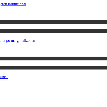
rçit institucional
rët po margjinalizohen
аме.”