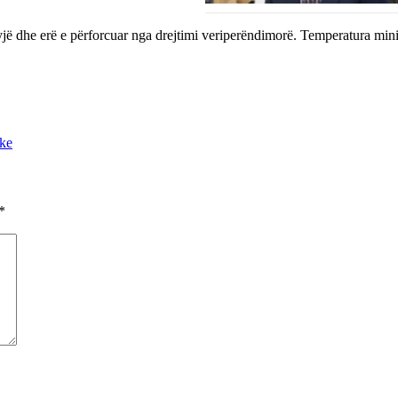
yjë dhe erë e përforcuar nga drejtimi veriperëndimorë. Temperatura mini
ike
*