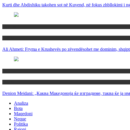
Kurti dhe Abdixhiku takohen sot në Kuvend, në fokus zhbllokimi i ngë
Maqedoni
Politika
Ali Ahmeti: Fryma e Krushevës po zëvendësohet me dominim, shqipta
Maqedoni
Politika
Denion Meidani: „Каква Македонија ќе изградиме, таква ќе ја им
Analiza
Bota
Maqedoni
Neque
Politika
Rajoni