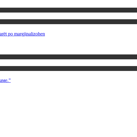
rët po margjinalizohen
аме.”