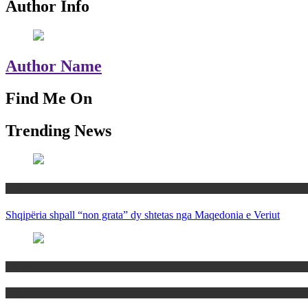
Author Info
Author Name
Find Me On
Trending News
Rajoni
Shqipëria shpall “non grata” dy shtetas nga Maqedonia e Veriut
Politika
Rajoni