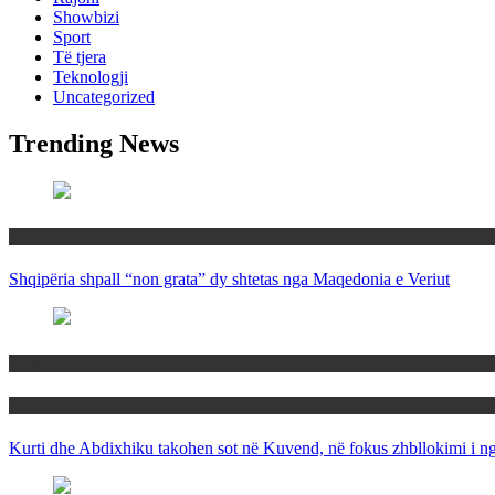
Showbizi
Sport
Të tjera
Teknologji
Uncategorized
Trending News
Rajoni
Shqipëria shpall “non grata” dy shtetas nga Maqedonia e Veriut
Politika
Rajoni
Kurti dhe Abdixhiku takohen sot në Kuvend, në fokus zhbllokimi i ngë