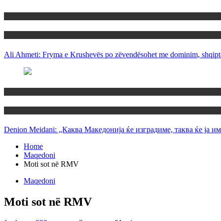
Maqedoni
Politika
Ali Ahmeti: Fryma e Krushevës po zëvendësohet me dominim, shqipta
Maqedoni
Politika
Denion Meidani: „Каква Македонија ќе изградиме, таква ќе ја им
Home
Maqedoni
Moti sot në RMV
Maqedoni
Moti sot në RMV