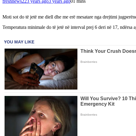
freshnews22
3 years ago
3 years ago
0
1 mins
Moti sot do të jetë me diell dhe me erë mesatare nga drejtimi jugperë
Temperatura minimale do të jetë në interval prej 6 deri në 17, ndërsa a