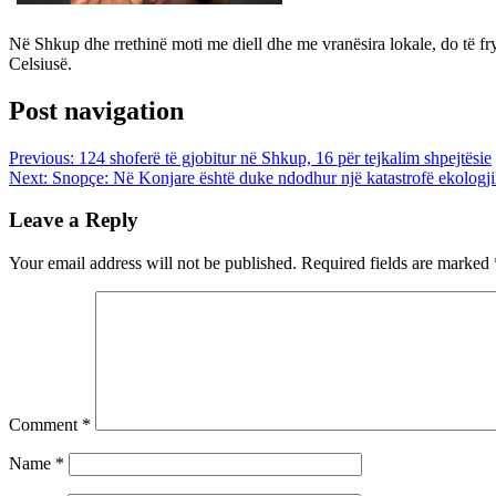
Në Shkup dhe rrethinë moti me diell dhe me vranësira lokale, do të fr
Celsiusë.
Post navigation
Previous:
124 shoferë të gjobitur në Shkup, 16 për tejkalim shpejtësie
Next:
Snopçe: Në Konjare është duke ndodhur një katastrofë ekologj
Leave a Reply
Your email address will not be published.
Required fields are marked
Comment
*
Name
*