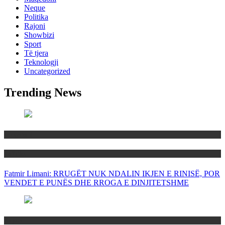
Neque
Politika
Rajoni
Showbizi
Sport
Të tjera
Teknologji
Uncategorized
Trending News
Maqedoni
Politika
Fatmir Limani: RRUGËT NUK NDALIN IKJEN E RINISË, POR
VENDET E PUNËS DHE RROGA E DINJITETSHME
Rajoni