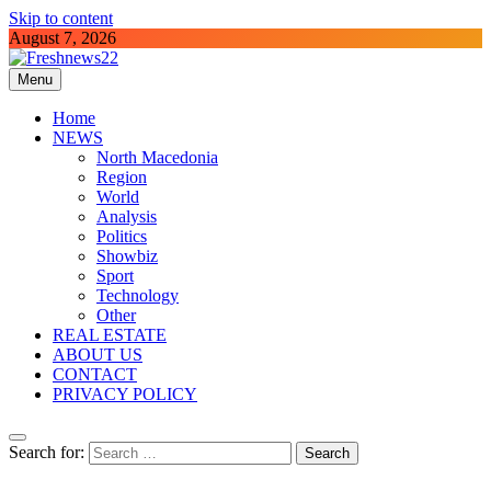
Skip to content
August 7, 2026
Menu
Freshnews22
Best News Website in North Macedonia
Home
NEWS
North Macedonia
Region
World
Analysis
Politics
Showbiz
Sport
Technology
Other
REAL ESTATE
ABOUT US
CONTACT
PRIVACY POLICY
Search for: