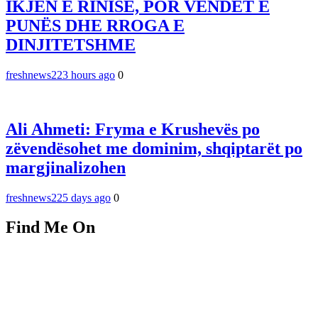
IKJEN E RINISË, POR VENDET E
PUNËS DHE RROGA E
DINJITETSHME
freshnews22
3 hours ago
0
Ali Ahmeti: Fryma e Krushevës po
zëvendësohet me dominim, shqiptarët po
margjinalizohen
freshnews22
5 days ago
0
Find Me On