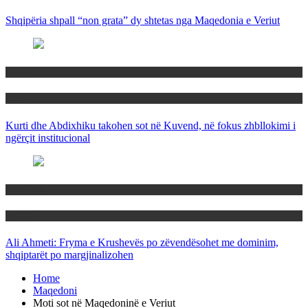
Shqipëria shpall “non grata” dy shtetas nga Maqedonia e Veriut
Politika
Rajoni
Kurti dhe Abdixhiku takohen sot në Kuvend, në fokus zhbllokimi i
ngërçit institucional
Maqedoni
Politika
Ali Ahmeti: Fryma e Krushevës po zëvendësohet me dominim,
shqiptarët po margjinalizohen
Home
Maqedoni
Moti sot në Maqedoninë e Veriut