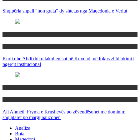
Shqipëria shpall “non grata” dy shtetas nga Maqedonia e Veriut
Politika
Rajoni
Kurti dhe Abdixhiku takohen sot në Kuvend, në fokus zhbllokimi i
ngërçit institucional
Maqedoni
Politika
Ali Ahmeti: Fryma e Krushevës po zëvendësohet me dominim,
shqiptarët po margjinalizohen
Analiza
Bota
Maqedoni