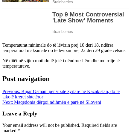
Temperaturat minimale do të lëvizin prej 10 deri 18, ndërsa
temperaturat maksimale do të lëvizin prej 22 deri 29 gradë celsius.
Në ditët në vijim moti do të jetë i qëndrueshëm dhe me rritje të
temperaturave.
Post navigation
Previous:
Bujar Osmani për vizitë zyrtare në Kazakistan, do të
takojë krerët shtetëror
Next:
Maqedonia dërgoi ndihmën e parë në Slloveni
Leave a Reply
Your email address will not be published.
Required fields are
marked
*