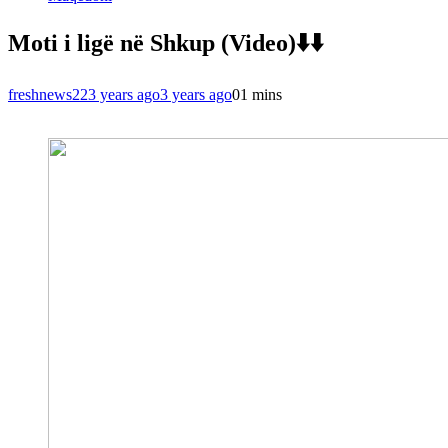
Moti i ligë në Shkup (Video)⬇️⬇️
freshnews22
3 years ago
3 years ago
0
1 mins