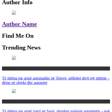
Author Info
Author Name
Find Me On
Trending News
Maqedoni
Të shtëna me armë automatike në Tetovë, qëllohet drejt një shtëpie –
dëme në objekt dhe automjet
Maqedoni
Të shtëna me armë zjarri në Saraj, plumbat godasin automjetin – nuk