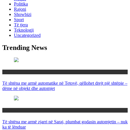
Politika
Rajoni
Showbizi
Sport
Të tjera
Teknologji
Uncategorized
Trending News
Maqedoni
Të shtëna me armë automatike në Tetovë, qëllohet drejt një shtëpie –
dëme në objekt dhe automjet
Maqedoni
Të shtëna me armë zjarri në Saraj, plumbat godasin automjetin – nuk
ka të lënduar