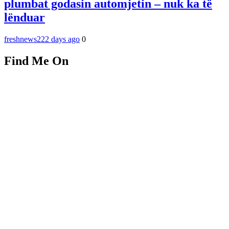
plumbat godasin automjetin – nuk ka të
lënduar
freshnews22
2 days ago
0
Find Me On