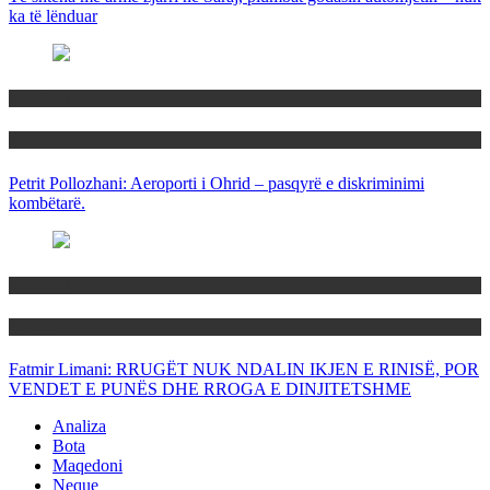
ka të lënduar
Maqedoni
Politika
Petrit Pollozhani: Aeroporti i Ohrid – pasqyrë e diskriminimi
kombëtarë.
Maqedoni
Politika
Fatmir Limani: RRUGËT NUK NDALIN IKJEN E RINISË, POR
VENDET E PUNËS DHE RROGA E DINJITETSHME
Analiza
Bota
Maqedoni
Neque