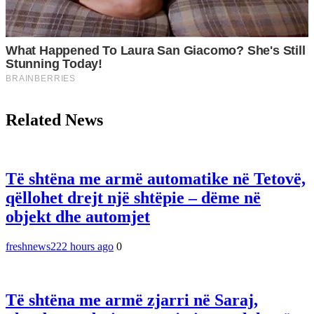
Related News
Të shtëna me armë automatike në Tetovë,
qëllohet drejt një shtëpie – dëme në
objekt dhe automjet
freshnews22
2 hours ago
0
Të shtëna me armë zjarri në Saraj,