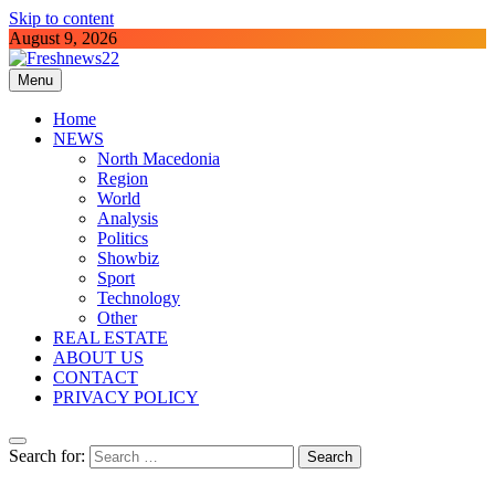
Skip to content
August 9, 2026
Menu
Freshnews22
Best News Website in North Macedonia
Home
NEWS
North Macedonia
Region
World
Analysis
Politics
Showbiz
Sport
Technology
Other
REAL ESTATE
ABOUT US
CONTACT
PRIVACY POLICY
Search for: