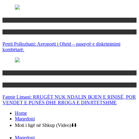
Maqedoni
Politika
Petrit Pollozhani: Aeroporti i Ohrid – pasqyrë e diskriminimi
kombëtarë.
Maqedoni
Politika
Fatmir Limani: RRUGËT NUK NDALIN IKJEN E RINISË, POR
VENDET E PUNËS DHE RROGA E DINJITETSHME
Home
Maqedoni
Moti i ligë në Shkup (Video)⬇️⬇️
Maqedoni