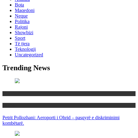
Bota
Maqedoni
Neque
Politika
Rajoni
Showbizi
Sport
Të tjera
Teknologji
Uncategorized
Trending News
Maqedoni
Politika
Petrit Pollozhani: Aeroporti i Ohrid – pasqyrë e diskriminimi
kombëtarë.