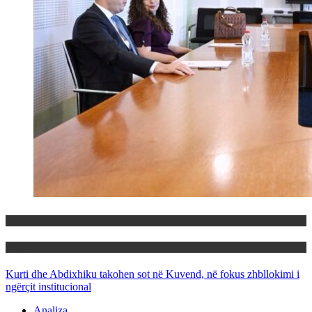
Politika
Rajoni
Kurti dhe Abdixhiku takohen sot në Kuvend, në fokus zhbllokimi i
ngërçit institucional
Analiza