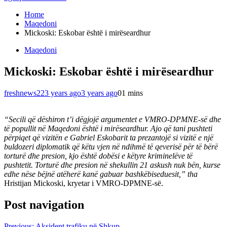
Home
Maqedoni
Mickoski: Eskobar është i mirëseardhur
Maqedoni
Mickoski: Eskobar është i mirëseardhur
freshnews22
3 years ago
3 years ago
0
1 mins
“Secili që dëshiron t’i dëgjojë argumentet e VMRO-DPMNE-së dhe
të popullit në Maqedoni është i mirëseardhur. Ajo që tani pushteti
përpiqet që vizitën e Gabriel Eskobarit ta prezantojë si vizitë e një
buldozeri diplomatik që këtu vjen në ndihmë të qeverisë për të bërë
torturë dhe presion, kjo është dobësi e këtyre kriminelëve të
pushtetit. Torturë dhe presion në shekullin 21 askush nuk bën, kurse
edhe nëse bëjnë atëherë kanë gabuar bashkëbiseduesit,” tha
Hristijan Mickoski, kryetar i VMRO-DPMNE-së.
Post navigation
Previous:
Aksident trafiku në Shkup