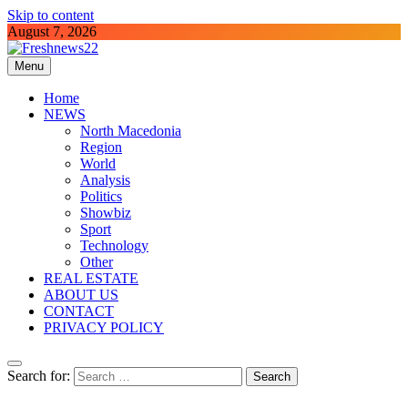
Skip to content
August 7, 2026
Menu
Freshnews22
Best News Website in North Macedonia
Home
NEWS
North Macedonia
Region
World
Analysis
Politics
Showbiz
Sport
Technology
Other
REAL ESTATE
ABOUT US
CONTACT
PRIVACY POLICY
Search for: