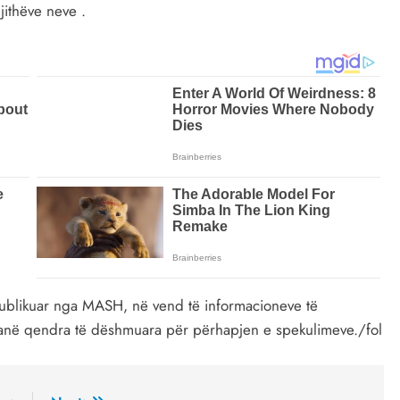
gjithëve neve .
publikuar nga MASH, në vend të informacioneve të
h janë qendra të dëshmuara për përhapjen e spekulimeve./fol