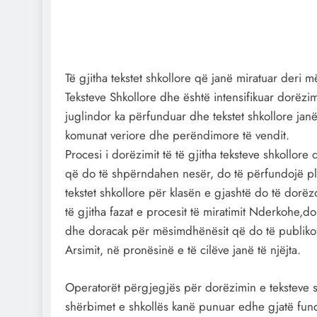
Të gjitha tekstet shkollore që janë miratuar deri
Teksteve Shkollore dhe është intensifikuar dorëzimi
juglindor ka përfunduar dhe tekstet shkollore janë
komunat veriore dhe perëndimore të vendit.
Procesi i dorëzimit të të gjitha teksteve shkollore
që do të shpërndahen nesër, do të përfundojë plo
tekstet shkollore për klasën e gjashtë do të dorëz
të gjitha fazat e procesit të miratimit Nderkohe,
dhe doracak për mësimdhënësit që do të publikohe
Arsimit, në pronësinë e të cilëve janë të njëjta.
Operatorët përgjegjës për dorëzimin e teksteve s
shërbimet e shkollës kanë punuar edhe gjatë fun