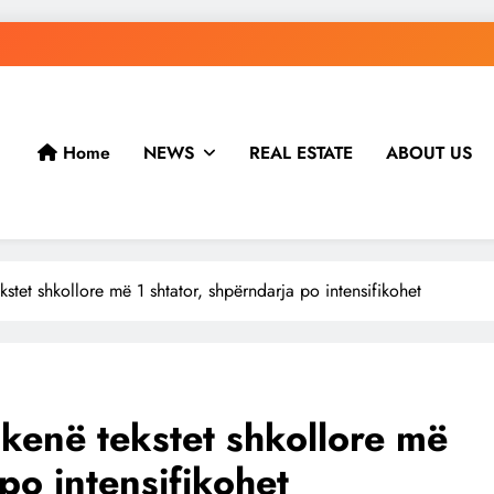
Home
NEWS
REAL ESTATE
ABOUT US
stet shkollore më 1 shtator, shpërndarja po intensifikohet
 kenë tekstet shkollore më
po intensifikohet