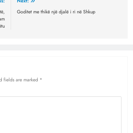
us:
Next:
të,
Goditet me thikë një djalë i ri në Shkup
kam
ëtu
d fields are marked
*