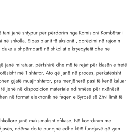
 më tani janë shtypur për përdorim nga Komisioni Kombëtar i
 në shkolla. Sipas planit të aksionit , dorëzimi në rajonin
 duke u shpërndarë në shkollat ​​e kryeqytetit dhe në
 që janë miratuar, përfshirë dhe më të rejat për klasën e tretë
tësisht më 1 shtator. Ato që janë në proces, përkatësisht
ohen gjatë muajit shtator, pra menjëherë pasi të kenë kaluar
do të jenë në dispozicion materiale ndihmëse për nxënësit
n në format elektronik në faqen e Byrosë së Zhvillimit të
hkollore janë maksimalisht efikase. Në koordinim me
djavës, ndërsa do të punojnë edhe këtë fundjavë që vjen.