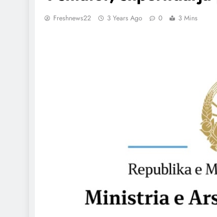
Freshnews22
3 Years Ago
0
3 Mins