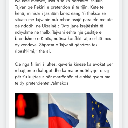
Në këtë mënyrë, lista ruse ka përfshirë ishullin
Tajvan që Pekini e pretendon si të tijin. Këtë të
hënë, ministri i Jashtëm kinez ëang Yi theksoi se
situata me Tajvanin nuk mban asnjë paralele me atë
që ndodhi në Ukrainë : “Ato janë krejtësisht të
ndryshme në thelb. Tajvani është një çështje e
brendshme e Kinës, ndërsa konflikti atje është mes
dy vendeve. Shpresa e Tajvanit qëndron tek
ribashkimi,” tha ai.
Që nga fillimi i luftës, qeveria kineze ka avokat për
mbajtjen e dialogut dhe ka matur ndërhyrjet e saj
për t’u kujdesur për marrëdhëniet e shkëlqyera me
të dy pretendentët./almakos