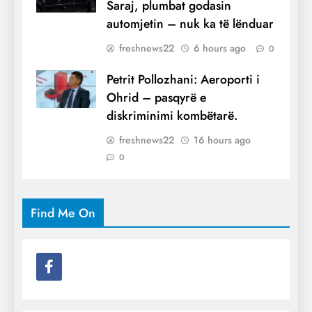
Saraj, plumbat godasin
automjetin – nuk ka të lënduar
freshnews22
6 hours ago
0
Petrit Pollozhani: Aeroporti i
Ohrid – pasqyrë e
diskriminimi kombëtarë.
freshnews22
16 hours ago
0
Find Me On