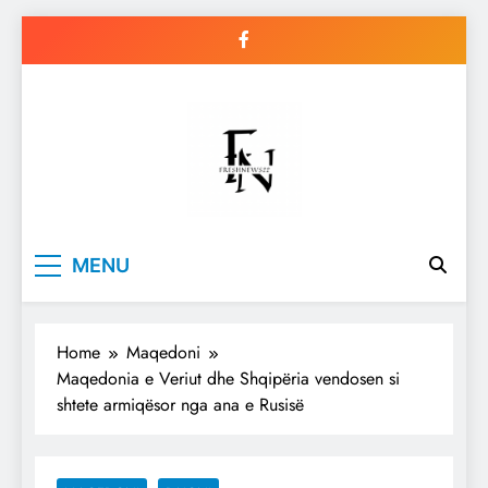
Skip
to
content
Freshnews22
Best News Website in North
MENU
Macedonia
Home
Maqedoni
Maqedonia e Veriut dhe Shqipëria vendosen si
shtete armiqësor nga ana e Rusisë