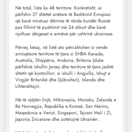
Në total, lista ka 48 territore. Konkretisht, ai
përfshin 27 shtetet anëtare të Bashkimit Evropian
që kanë miratuar dënime të rënda kundër Rusisë
pas fillimit të pushtimit më 24 shkurt dhe kanë
njoftuar dërgesat e armëve për ushtrinë ukrainase.
Përveç kësaj, në listë ato përcaktohen si vende
armiqësore territore të tjera si SHBA Kanada,
Australia, Shqipëria, Andorra, Britania (duke
përfshirë ishullin Jersey dhe territore të tjera jashtë
shtetit që kontrollon: si ishulli i Anguilla, Ishujt e
Virgjër Britanikë dhe Gjibraltari), Islanda dhe
Lihtenshtajni.
Në të njëjtën linjë, Mikronezia, Monako, Zelanda e
Re Norvegjia, Republika e Koresë, San Marino,
Maqedonia e Veriut, Singapori, Tajvani Mali i Zi,
Japonia Zvicerane dhe zotërojnë Ukrainën .