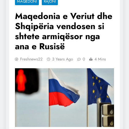
MAQEDONI
RAJONI
Maqedonia e Veriut dhe
Shqipëria vendosen si
shtete armiqësor nga
ana e Rusisë
Freshnews22
3 Years Ago
0
4 Mins