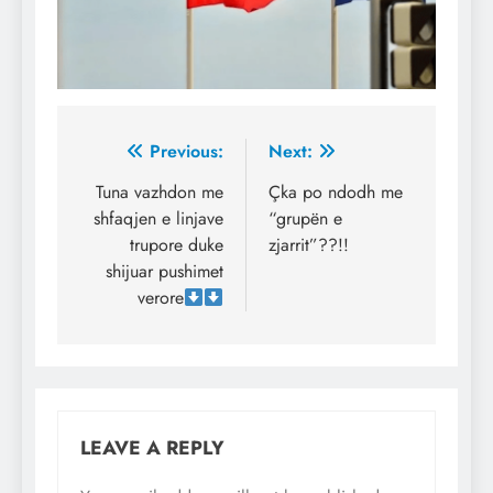
Post
Previous:
Next:
navigation
Tuna vazhdon me
Çka po ndodh me
shfaqjen e linjave
“grupën e
trupore duke
zjarrit”??!!
shijuar pushimet
verore
LEAVE A REPLY