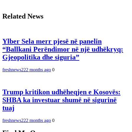
Related News
Ylber Sela merr pjesë në panelin
“Ballkani Perëndimor në një udhëkryq:
Gjeopolitika dhe siguria”
freshnews22
2 months ago
0
Trump kritikon udhëheqjen e Kosovës:
SHBA ka investuar shumë në sigurinë
tuaj
freshnews22
2 months ago
0