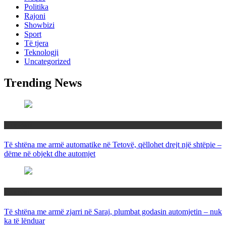
Politika
Rajoni
Showbizi
Sport
Të tjera
Teknologji
Uncategorized
Trending News
Maqedoni
Të shtëna me armë automatike në Tetovë, qëllohet drejt një shtëpie –
dëme në objekt dhe automjet
Maqedoni
Të shtëna me armë zjarri në Saraj, plumbat godasin automjetin – nuk
ka të lënduar