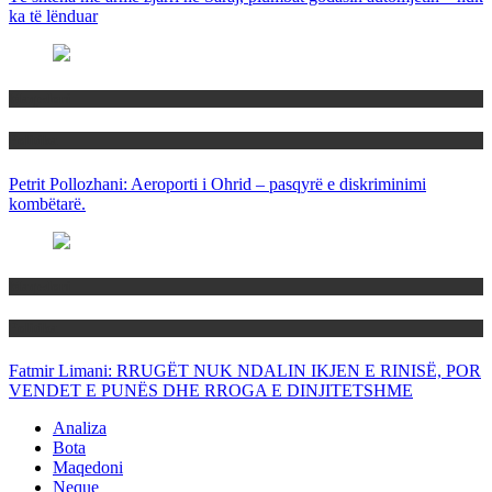
ka të lënduar
Maqedoni
Politika
Petrit Pollozhani: Aeroporti i Ohrid – pasqyrë e diskriminimi
kombëtarë.
Maqedoni
Politika
Fatmir Limani: RRUGËT NUK NDALIN IKJEN E RINISË, POR
VENDET E PUNËS DHE RROGA E DINJITETSHME
Analiza
Bota
Maqedoni
Neque