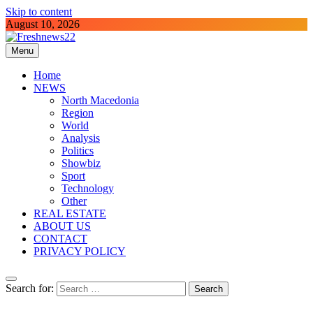
Skip to content
August 10, 2026
Menu
Freshnews22
Best News Website in North Macedonia
Home
NEWS
North Macedonia
Region
World
Analysis
Politics
Showbiz
Sport
Technology
Other
REAL ESTATE
ABOUT US
CONTACT
PRIVACY POLICY
Search for: