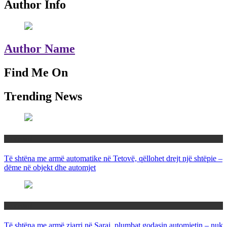
Author Info
Author Name
Find Me On
Trending News
Maqedoni
Të shtëna me armë automatike në Tetovë, qëllohet drejt një shtëpie –
dëme në objekt dhe automjet
Maqedoni
Të shtëna me armë zjarri në Saraj, plumbat godasin automjetin – nuk