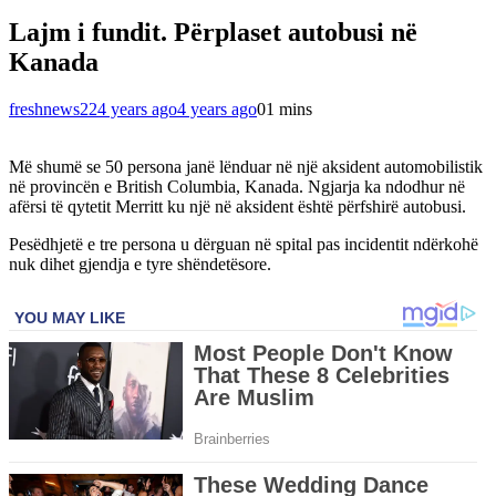
Lajm i fundit. Përplaset autobusi në
Kanada
freshnews22
4 years ago
4 years ago
0
1 mins
Më shumë se 50 persona janë lënduar në një aksident automobilistik
në provincën e British Columbia, Kanada. Ngjarja ka ndodhur në
afërsi të qytetit Merritt ku një në aksident është përfshirë autobusi.
Pesëdhjetë e tre persona u dërguan në spital pas incidentit ndërkohë
nuk dihet gjendja e tyre shëndetësore.