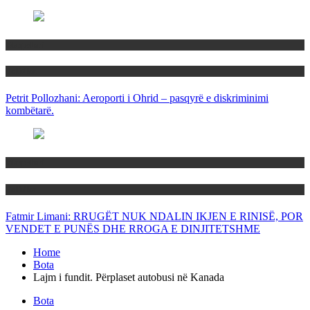
Maqedoni
Politika
Petrit Pollozhani: Aeroporti i Ohrid – pasqyrë e diskriminimi
kombëtarë.
Maqedoni
Politika
Fatmir Limani: RRUGËT NUK NDALIN IKJEN E RINISË, POR
VENDET E PUNËS DHE RROGA E DINJITETSHME
Home
Bota
Lajm i fundit. Përplaset autobusi në Kanada
Bota