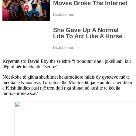
Kryeministri David Eby tha se ishte “i tronditur dhe i pikëlluar” kur
dëgjoi për incidentin “serioz”.
Ndërkohë të gjitha shërbimet hekurudhore midis dy qyteteve më të
mëdha të Kanadasë, Torontos dhe Montrealit, janë anuluar për ditën
e Krishtlindjes pasi një tren doli nga shinat në kushte të këqija
moti./euronews.al/