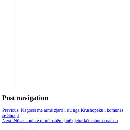
Post navigation
Previous:
Plagoset me armë zjarri i riu nga Krushopeku i komunës
së Sarajit
Next:
Në aksionin e mbrëmshëm janë gjetur këto shuma parash