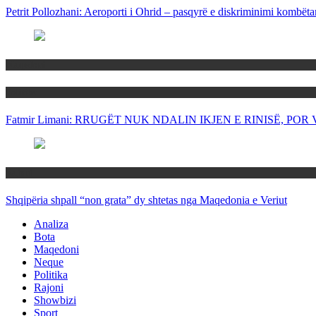
Petrit Pollozhani: Aeroporti i Ohrid – pasqyrë e diskriminimi kombëta
Maqedoni
Politika
Fatmir Limani: RRUGËT NUK NDALIN IKJEN E RINISË, P
Rajoni
Shqipëria shpall “non grata” dy shtetas nga Maqedonia e Veriut
Analiza
Bota
Maqedoni
Neque
Politika
Rajoni
Showbizi
Sport