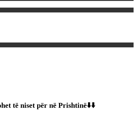
et të niset për në Prishtinë⬇️⬇️