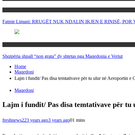
Politika
Fatmir Limani: RRUGËT NUK NDALIN IKJEN E RINISË, P
Rajoni
Shqipëria shpall “non grata” dy shtetas nga Maqedonia e Veriut
Home
Maqedoni
Lajm i fundit/ Pas disa temtativave për tu ulur në Aeroportin e Oh
Maqedoni
Lajm i fundit/ Pas disa temtativave për tu 
freshnews22
3 years ago
3 years ago
0
1 mins