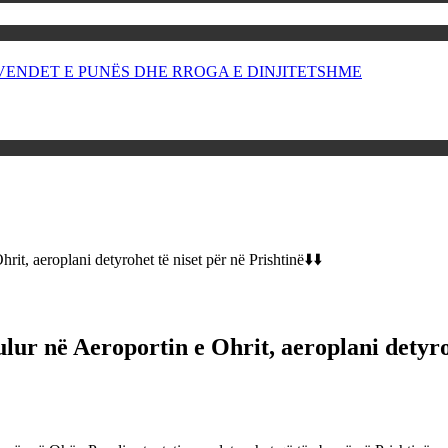
OR VENDET E PUNËS DHE RROGA E DINJITETSHME
rit, aeroplani detyrohet të niset për në Prishtinë⬇️⬇️
ulur në Aeroportin e Ohrit, aeroplani detyroh