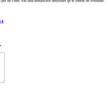
a për në Ohër. Pas disa tentativave detyrohet që të zbresë në Prishtinë.
ë⬇️
*