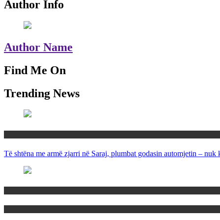
Author Info
Author Name
Find Me On
Trending News
Maqedoni
Të shtëna me armë zjarri në Saraj, plumbat godasin automjetin – nuk 
Maqedoni
Politika