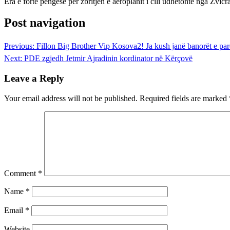
Era e fortë pengesë për zbritjen e aeroplanit i cili udhëtonte nga Zvicr
Post navigation
Previous:
Fillon Big Brother Vip Kosova2! Ja kush janë banorët e par
Next:
PDE zgjedh Jetmir Ajradinin kordinator në Kërçovë
Leave a Reply
Your email address will not be published.
Required fields are marked
Comment
*
Name
*
Email
*
Website