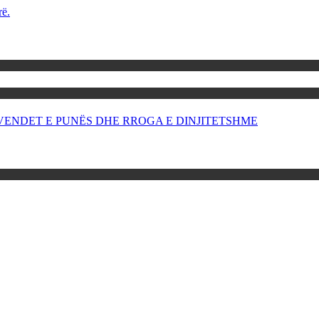
rë.
OR VENDET E PUNËS DHE RROGA E DINJITETSHME