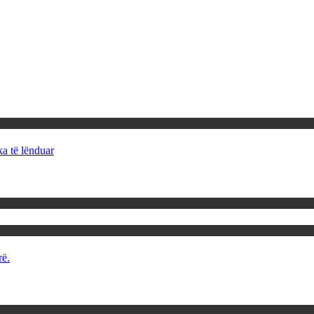
ka të lënduar
rë.