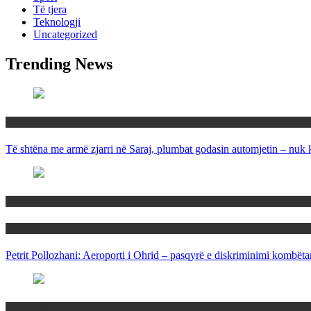
Të tjera
Teknologji
Uncategorized
Trending News
Maqedoni
Të shtëna me armë zjarri në Saraj, plumbat godasin automjetin – nuk 
Maqedoni
Politika
Petrit Pollozhani: Aeroporti i Ohrid – pasqyrë e diskriminimi kombëta
Maqedoni