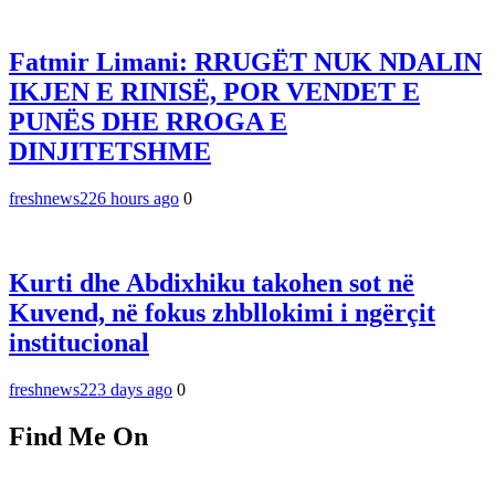
Fatmir Limani: RRUGËT NUK NDALIN
IKJEN E RINISË, POR VENDET E
PUNËS DHE RROGA E
DINJITETSHME
freshnews22
6 hours ago
0
Kurti dhe Abdixhiku takohen sot në
Kuvend, në fokus zhbllokimi i ngërçit
institucional
freshnews22
3 days ago
0
Find Me On