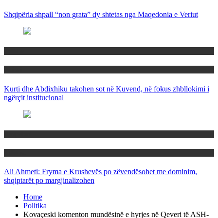
Shqipëria shpall “non grata” dy shtetas nga Maqedonia e Veriut
Politika
Rajoni
Kurti dhe Abdixhiku takohen sot në Kuvend, në fokus zhbllokimi i
ngërçit institucional
Maqedoni
Politika
Ali Ahmeti: Fryma e Krushevës po zëvendësohet me dominim,
shqiptarët po margjinalizohen
Home
Politika
Kovaçeski komenton mundësinë e hyrjes në Qeveri të ASH-