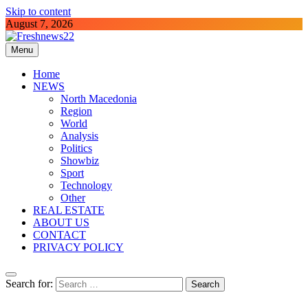
Skip to content
August 7, 2026
Menu
Freshnews22
Best News Website in North Macedonia
Home
NEWS
North Macedonia
Region
World
Analysis
Politics
Showbiz
Sport
Technology
Other
REAL ESTATE
ABOUT US
CONTACT
PRIVACY POLICY
Search for: