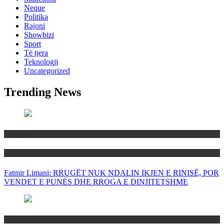
Neque
Politika
Rajoni
Showbizi
Sport
Të tjera
Teknologji
Uncategorized
Trending News
Maqedoni
Politika
Fatmir Limani: RRUGËT NUK NDALIN IKJEN E RINISË, POR
VENDET E PUNËS DHE RROGA E DINJITETSHME
Rajoni