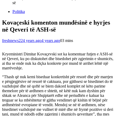
së
Politika
Kovaçeski komenton mundësinë e hyrjes
në Qeveri të ASH-së
freshnews22
4 years ago
4 years ago
0
3 mins
Kryeministri Dimitar Kovaçevski sot ka komentuar futjen e ASH-së
në Qeveri, ku po diskutohet dhe bisedohet për zgjerimin e shumicës,
ai tha se ende nuk ka diçka konkrete por mund të arrihet lehtë një
marrëveshje.
“Thash që nuk kemi biseduar konkretisht për resorë dhe për marrjen
e përgjegjësive në resorë të caktuara, por gjithsesi se bisedimet do të
vazhdojnë dhe në qoftë se biem dakord komplet në këto parime
themelore për të ardhmen e shtetit, në këtë nuk kam dyshim për
shkak se Aleanca për Shqiptarët edhe në periudhën e kaluar ka
treguar se ka mbështetur të gjitha vendimet që kishin të bëjnë për
ardhmërinë evropiane të vendit. Mendoj se në të ardhmen, nëse
bisedimet vazhdojnë me vullnet të mirë dhe në frymë pozitive si deri
tani, mund të ndodh edhe zgjerimi i shumicës qeveritare”, tha mes