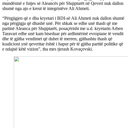
mundësinë e futjes së Aleancës për Shqiptarët në Qeveri nuk dallon
shumë nga ajo e kreut të integristëve Ali Ahmeti.
“Përgjigjen që e dha kryetari i BDI-së Ali Ahmeti nuk dallon shumë
nga përgjigja që dhashë unë. Për shkak se edhe unë thash që me
partinë Aleanca për Shqiptarët, posaçërisht me u.d. kryetarin Arben
Taravari edhe unë kam biseduar për ardhmërinë evropiane të vendit
dhe të gjitha vendimet që duhet të merren, gjithashtu thash që
koalicioni ynë qeveritar është i hapur për të gjitha partitë politike që
e ndajnë këtë vizion”, tha mes tjerash Kovaçevski.