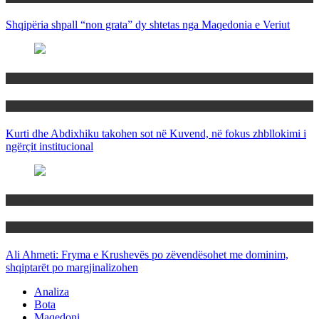
Shqipëria shpall “non grata” dy shtetas nga Maqedonia e Veriut
Politika
Rajoni
Kurti dhe Abdixhiku takohen sot në Kuvend, në fokus zhbllokimi i
ngërçit institucional
Maqedoni
Politika
Ali Ahmeti: Fryma e Krushevës po zëvendësohet me dominim,
shqiptarët po margjinalizohen
Analiza
Bota
Maqedoni