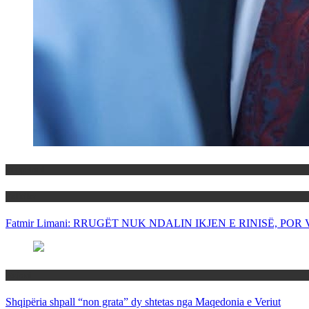
Maqedoni
Politika
Fatmir Limani: RRUGËT NUK NDALIN IKJEN E RINISË, P
Rajoni
Shqipëria shpall “non grata” dy shtetas nga Maqedonia e Veriut