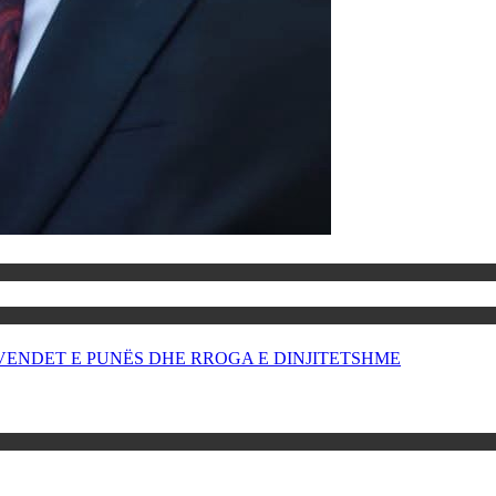
OR VENDET E PUNËS DHE RROGA E DINJITETSHME