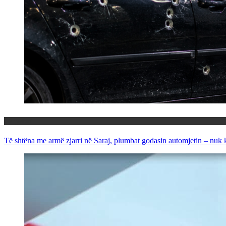
Maqedoni
Të shtëna me armë zjarri në Saraj, plumbat godasin automjetin – nuk 