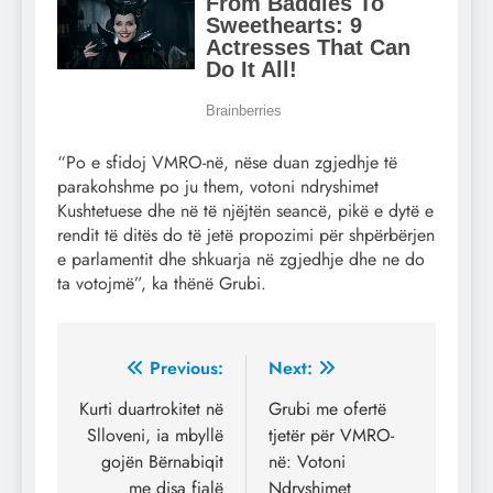
“Po e sfidoj VMRO-në, nëse duan zgjedhje të
parakohshme po ju them, votoni ndryshimet
Kushtetuese dhe në të njëjtën seancë, pikë e dytë e
rendit të ditës do të jetë propozimi për shpërbërjen
e parlamentit dhe shkuarja në zgjedhje dhe ne do
ta votojmë”, ka thënë Grubi.
Post
Previous:
Next:
navigation
Kurti duartrokitet në
Grubi me ofertë
Slloveni, ia mbyllë
tjetër për VMRO-
gojën Bërnabiqit
në: Votoni
me disa fjalë
Ndryshimet