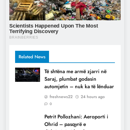
Related News
Të shtëna me armë zjarri në
Saraj, plumbat godasin
automjetin – nuk ka të lënduar
freshnews22
24 hours ago
0
Petrit Pollozhani: Aeroporti i
Ohrid – pasqyrë e