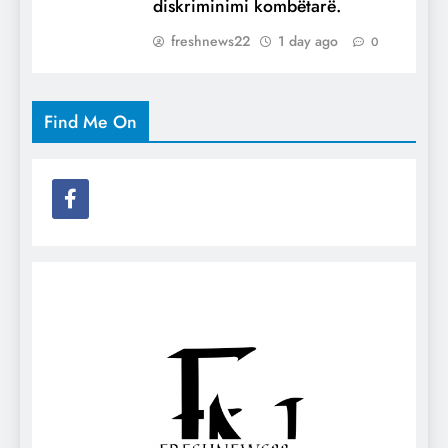
diskriminimi kombëtarë.
freshnews22
1 day ago
0
Find Me On