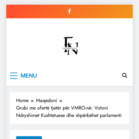
Skip
to
content
Freshnews22
Best News Website in North
MENU
Macedonia
Home
Maqedoni
Grubi me ofertë tjetër për VMRO-në: Votoni
Ndryshimet Kushtetuese dhe shpërbëhet parlamenti