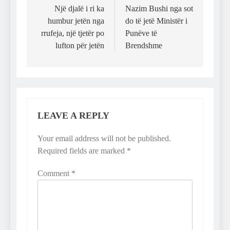
navigation
Një djalë i ri ka
Nazim Bushi nga sot
humbur jetën nga
do të jetë Ministër i
rrufeja, një tjetër po
Punëve të
lufton për jetën
Brendshme
LEAVE A REPLY
Your email address will not be published.
Required fields are marked
*
Comment
*