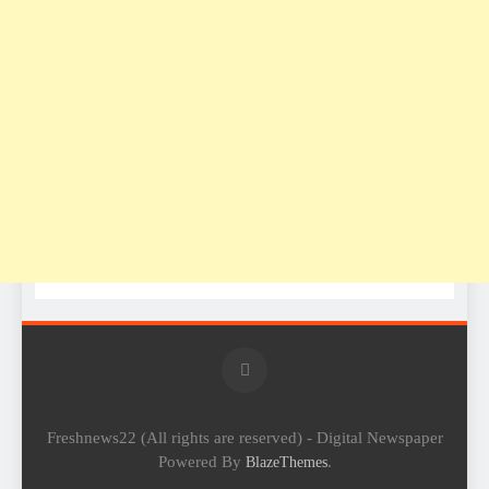
Freshnews22 (All rights are reserved) - Digital Newspaper
Powered By
.
BlazeThemes