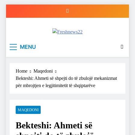
Skip
to
content
Freshnews22
Best News Website in North Macedonia
MENU
Home
Maqedoni
Bekteshi: Ahmeti së shpejti do të zbulojë mekanizmat
për mbrojtjen e legjitimitetit të shqiptarëve
MAQEDONI
Bekteshi: Ahmeti së