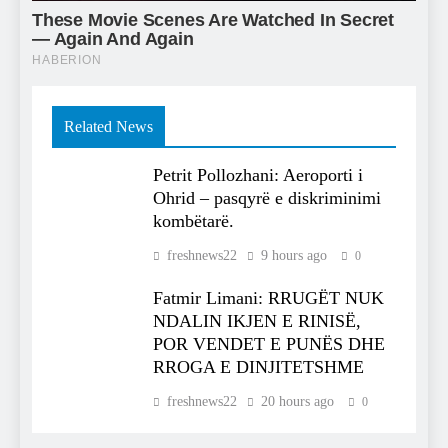
Related News
Petrit Pollozhani: Aeroporti i
Ohrid – pasqyrë e diskriminimi
kombëtarë.
freshnews22
9 hours ago
0
Fatmir Limani: RRUGËT NUK
NDALIN IKJEN E RINISË,
POR VENDET E PUNËS DHE
RROGA E DINJITETSHME
freshnews22
20 hours ago
0