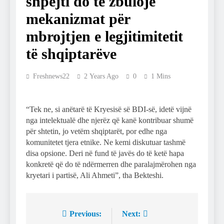
shpejti do të zbulojë
mekanizmat për
mbrojtjen e legjitimitetit
të shqiptarëve
Freshnews22
2 Years Ago
0
1 Mins
“Tek ne, si anëtarë të Kryesisë së BDI-së, idetë vijnë
nga intelektualë dhe njerëz që kanë kontribuar shumë
për shtetin, jo vetëm shqiptarët, por edhe nga
komunitetet tjera etnike. Ne kemi diskutuar tashmë
disa opsione. Deri në fund të javës do të ketë hapa
konkretë që do të ndërmerren dhe paralajmërohen nga
kryetari i partisë, Ali Ahmeti”, tha Bekteshi.
Previous:
Next:
Post