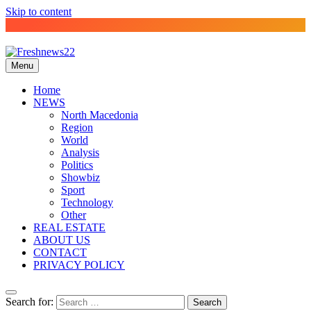
Skip to content
Menu
Best News Website in North Macedonia
Freshnews22
Home
NEWS
North Macedonia
Region
World
Analysis
Politics
Showbiz
Sport
Technology
Other
REAL ESTATE
ABOUT US
CONTACT
PRIVACY POLICY
Search for: