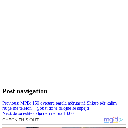
Post navigation
Previous:
MPB: 150 qytetarë paralajmëruar në Shkup për kalim
rruge me telefon – gjobat do të fillojnë së shpejti
Next:
Ja sa është dalja deri në ora 13:00