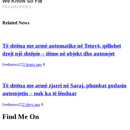
Related News
Të shtëna me armë automatike në Tetovë, qëllohet
drejt një shtëpie – dëme në objekt dhe automjet
freshnews22
3 hours ago
0
Të shtëna me armë zjarri në Saraj, plumbat godasin
automjetin – nuk ka të lënduar
freshnews22
2 days ago
0
Find Me On