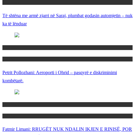
Maqedoni
Të shtëna me armë zjarri në Saraj, plumbat godasin automjetin – nuk
ka të lënduar
Maqedoni
Politika
Petrit Pollozhani: Aeroporti i Ohrid – pasqyrë e diskriminimi
kombëtarë.
Maqedoni
Politika
Fatmir Limani: RRUGËT NUK NDALIN IKJEN E RINISË, POR