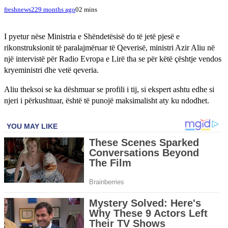
freshnews22
9 months ago
0
2 mins
I pyetur nëse Ministria e Shëndetësisë do të jetë pjesë e
rikonstruksionit të paralajmëruar të Qeverisë, ministri Azir Aliu në
një intervistë për Radio Evropa e Lirë tha se për këtë çështje vendos
kryeministri dhe vetë qeveria.
Aliu theksoi se ka dëshmuar se profili i tij, si ekspert ashtu edhe si
njeri i përkushtuar, është të punojë maksimalisht aty ku ndodhet.