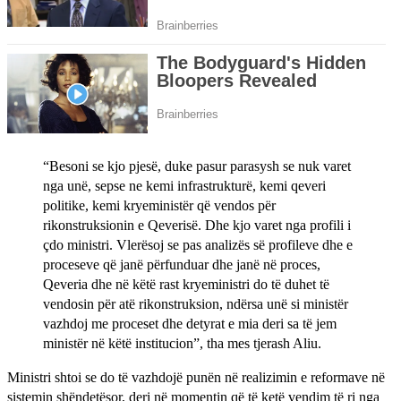
“Besoni se kjo pjesë, duke pasur parasysh se nuk varet
nga unë, sepse ne kemi infrastrukturë, kemi qeveri
politike, kemi kryeministër që vendos për
rikonstruksionin e Qeverisë. Dhe kjo varet nga profili i
çdo ministri. Vlerësoj se pas analizës së profileve dhe e
proceseve që janë përfunduar dhe janë në proces,
Qeveria dhe në këtë rast kryeministri do të duhet të
vendosin për atë rikonstruksion, ndërsa unë si ministër
vazhdoj me proceset dhe detyrat e mia deri sa të jem
ministër në këtë institucion”, tha mes tjerash Aliu.
Ministri shtoi se do të vazhdojë punën në realizimin e reformave në
sistemin shëndetësor, deri në momentin që të ketë vendim të ri nga