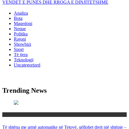
VENDET E PUNËS DHE RROGA E DINJITETSHME
Analiza
Bota
Maqedoni
Neque
Politika
Rajoni
Showbizi
Sport
Të tjera
Teknologji
Uncategorized
Trending News
Maqedoni
Të shtëna me armë automatike në Tetovë, qëllohet drejt një shtëpie –