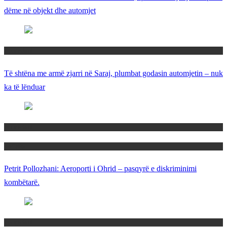
dëme në objekt dhe automjet
Maqedoni
Të shtëna me armë zjarri në Saraj, plumbat godasin automjetin – nuk
ka të lënduar
Maqedoni
Politika
Petrit Pollozhani: Aeroporti i Ohrid – pasqyrë e diskriminimi
kombëtarë.
Maqedoni