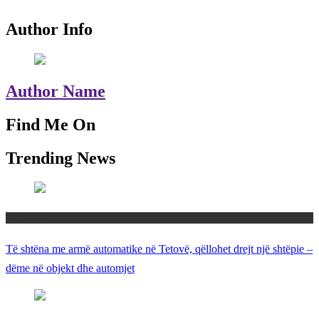
Author Info
Author Name
Find Me On
Trending News
Maqedoni
Të shtëna me armë automatike në Tetovë, qëllohet drejt një shtëpie –
dëme në objekt dhe automjet