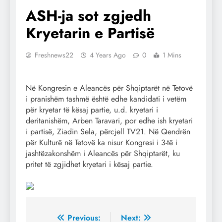
ASH-ja sot zgjedh
Kryetarin e Partisë
Freshnews22
4 Years Ago
0
1 Mins
Në Kongresin e Aleancës për Shqiptarët në Tetovë
i pranishëm tashmë është edhe kandidati i vetëm
për kryetar të kësaj partie, u.d. kryetari i
deritanishëm, Arben Taravari, por edhe ish kryetari
i partisë, Ziadin Sela, përcjell TV21. Në Qendrën
për Kulturë në Tetovë ka nisur Kongresi i 3-të i
jashtëzakonshëm i Aleancës për Shqiptarët, ku
pritet të zgjidhet kryetari i kësaj partie.
Post
Previous:
Next: