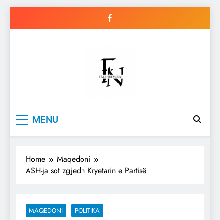
Skip
to
content
Freshnews22
Best News Website in North
MENU
Macedonia
Home
Maqedoni
ASH-ja sot zgjedh Kryetarin e Partisë
MAQEDONI
POLITIKA