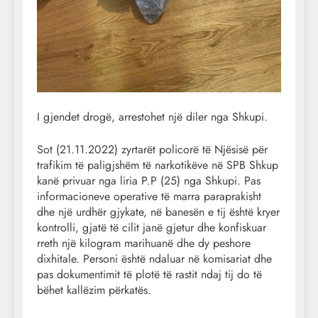
I gjendet drogë, arrestohet një diler nga Shkupi.
Sot (21.11.2022) zyrtarët policorë të Njësisë për
trafikim të paligjshëm të narkotikëve në SPB Shkup
kanë privuar nga liria P.P (25) nga Shkupi. Pas
informacioneve operative të marra paraprakisht
dhe një urdhër gjykate, në banesën e tij është kryer
kontrolli, gjatë të cilit janë gjetur dhe konfiskuar
rreth një kilogram marihuanë dhe dy peshore
dixhitale. Personi është ndaluar në komisariat dhe
pas dokumentimit të plotë të rastit ndaj tij do të
bëhet kallëzim përkatës.