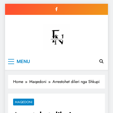
Skip
to
content
Freshnews22
Best News Website in North
MENU
Macedonia
Home
Maqedoni
Arrestohet dileri nga Shkupi
MAQEDONI