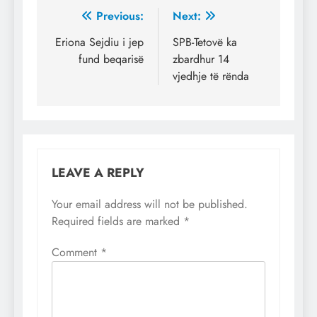
Post
Previous:
Next:
navigation
Eriona Sejdiu i jep
SPB-Tetovë ka
fund beqarisë
zbardhur 14
vjedhje të rënda
LEAVE A REPLY
Your email address will not be published.
Required fields are marked
*
Comment
*