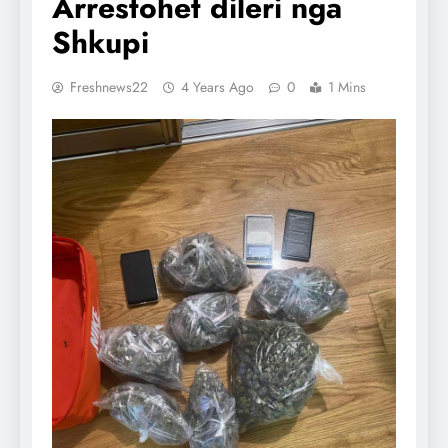
Arrestohet dileri nga
Shkupi
Freshnews22
4 Years Ago
0
1 Mins