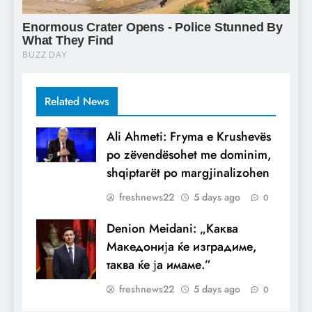
Related News
Ali Ahmeti: Fryma e Krushevës
po zëvendësohet me dominim,
shqiptarët po margjinalizohen
freshnews22
5 days ago
0
Denion Meidani: „Каква
Македонија ќе изградиме,
таква ќе ја имаме.”
freshnews22
5 days ago
0