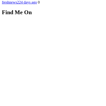
freshnews22
4 days ago
0
Find Me On