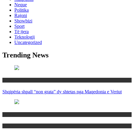
Neque
Politika
Rajoni
Showbizi
Sport
Të tjera
Teknologji
Uncategorized
Trending News
Rajoni
Shqipëria shpall “non grata” dy shtetas nga Maqedonia e Veriut
Politika
Rajoni