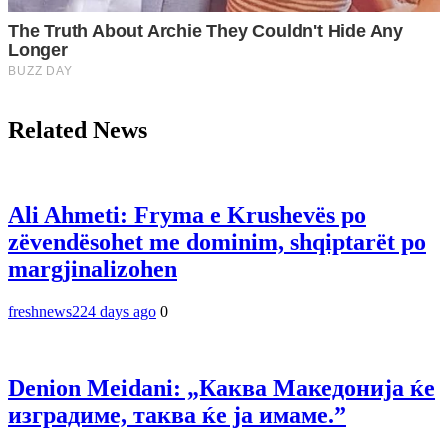
Related News
Ali Ahmeti: Fryma e Krushevës po
zëvendësohet me dominim, shqiptarët po
margjinalizohen
freshnews22
4 days ago
0
Denion Meidani: „Каква Македонија ќе
изградиме, таква ќе ја имаме.”