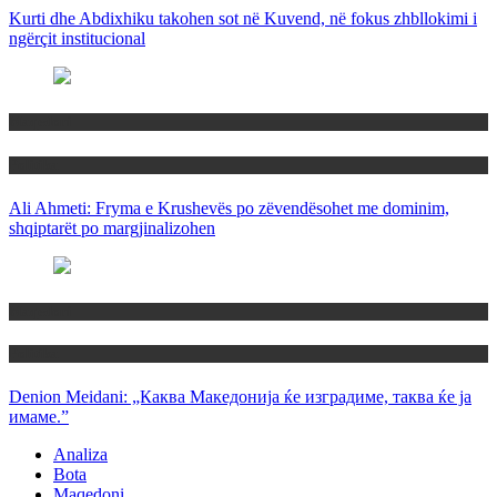
Kurti dhe Abdixhiku takohen sot në Kuvend, në fokus zhbllokimi i
ngërçit institucional
Maqedoni
Politika
Ali Ahmeti: Fryma e Krushevës po zëvendësohet me dominim,
shqiptarët po margjinalizohen
Maqedoni
Politika
Denion Meidani: „Каква Македонија ќе изградиме, таква ќе ја
имаме.”
Analiza
Bota
Maqedoni