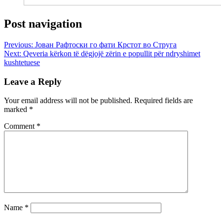
Post navigation
Previous:
Јован Рафтоски го фати Крстот во Струга
Next:
Qeveria kërkon të dëgjojë zërin e popullit për ndryshimet
kushtetuese
Leave a Reply
Your email address will not be published.
Required fields are
marked
*
Comment
*
Name
*