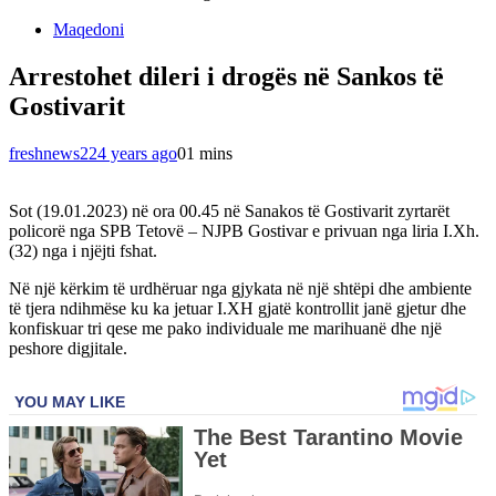
Maqedoni
Arrestohet dileri i drogës në Sankos të
Gostivarit
freshnews22
4 years ago
0
1 mins
Sot (19.01.2023) në ora 00.45 në Sanakos të Gostivarit zyrtarët
policorë nga SPB Tetovë – NJPB Gostivar e privuan nga liria I.Xh.
(32) nga i njëjti fshat.
Në një kërkim të urdhëruar nga gjykata në një shtëpi dhe ambiente
të tjera ndihmëse ku ka jetuar I.XH gjatë kontrollit janë gjetur dhe
konfiskuar tri qese me pako individuale me marihuanë dhe një
peshore digjitale.