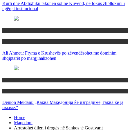
Kurti dhe Abdixhiku takohen sot në Kuvend, në fokus zhbllokimi i
ngërçit institucional
Maqedoni
Politika
Ali Ahmeti: Fryma e Krushevës po zëvendësohet me dominim,
shqiptarët po margjinalizohen
Maqedoni
Politika
Denion Meidani: „Каква Македонија ќе изградиме, таква ќе ја
имаме.”
Home
Maqedoni
Arrestohet dileri i drogës në Sankos të Gostivarit