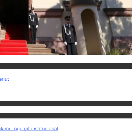
eriut
imi i ngërçit institucional