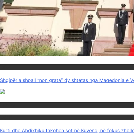
Rajoni
Shqipëria shpall “non grata” dy shtetas nga Maqedonia e V
Politika
Rajoni
Kurti dhe Abdixhiku takohen sot në Kuvend, në fokus zhbllok