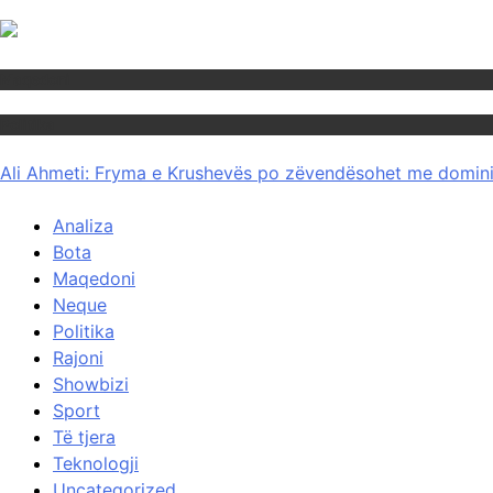
Maqedoni
Politika
Ali Ahmeti: Fryma e Krushevës po zëvendësohet me domini
Analiza
Bota
Maqedoni
Neque
Politika
Rajoni
Showbizi
Sport
Të tjera
Teknologji
Uncategorized