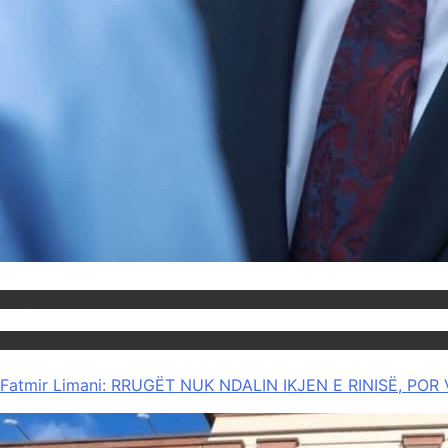
Maqedoni
Politika
Fatmir Limani: RRUGËT NUK NDALIN IKJEN E RINISË, P